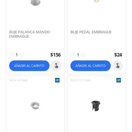
BUJE PALANCA MANDO
BUJE PEDAL EMBRAGUE
EMBRAGUE
$
156
$
24
−
+
−
+
AÑADIR AL CARRITO
AÑADIR AL CARRITO
9054147GMC
93310171GMC