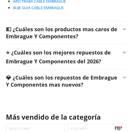
ARO TRABA CABLE EMBRAGUE
BUJE GUIA CABLE EMBRAGUE
💵 ¿Cuáles son los productos mas caros de
Embrague Y Componentes?
⭐ ¿Cuáles son los mejores repuestos de
Embrague Y Componentes del 2026?
💎 ¿Cuáles son los repuestos de Embrague
Y Componentes mas nuevos?
Más vendido de la categoría
93257121-AKIT
9126238FTE