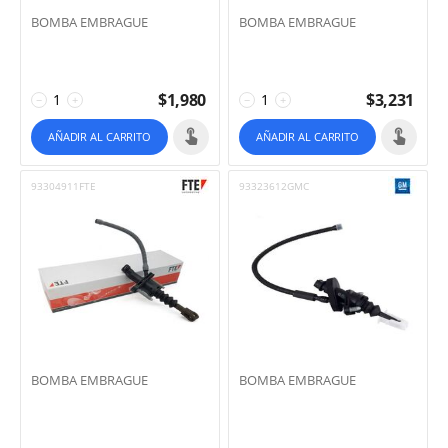
BOMBA EMBRAGUE
BOMBA EMBRAGUE
$
1,980
$
3,231
−
+
−
+
AÑADIR AL CARRITO
AÑADIR AL CARRITO
93304911FTE
93323612GMC
BOMBA EMBRAGUE
BOMBA EMBRAGUE