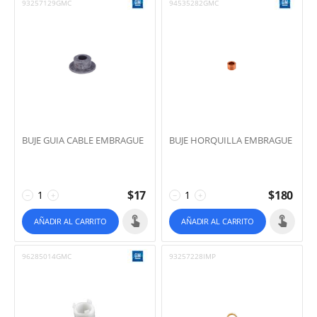
93257129GMC
94535282GMC
BUJE GUIA CABLE EMBRAGUE
BUJE HORQUILLA EMBRAGUE
$
17
$
180
−
+
−
+
AÑADIR AL CARRITO
AÑADIR AL CARRITO
96285014GMC
93257228IMP