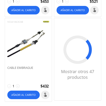
$
453
$
521
−
+
−
+
AÑADIR AL CARRITO
AÑADIR AL CARRITO
93341863CAB
CABLE EMBRAGUE
Mostrar otros 47
productos
$
432
−
+
AÑADIR AL CARRITO