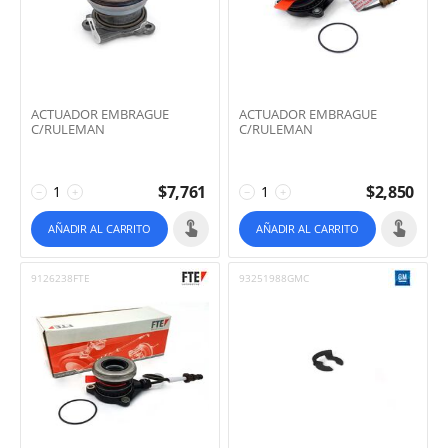
ACTUADOR EMBRAGUE
ACTUADOR EMBRAGUE
C/RULEMAN
C/RULEMAN
$
7,761
$
2,850
−
+
−
+
AÑADIR AL CARRITO
AÑADIR AL CARRITO
9126238FTE
93251988GMC