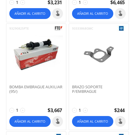
$
3,231
$
6,465
−
+
−
+
AÑADIR AL CARRITO
AÑADIR AL CARRITO
93290825FTE
93333868GMC
BOMBA EMBRAGUE AUXILIAR
BRAZO SOPORTE
(95/)
P/EMBRAGUE
$
3,667
$
244
−
+
−
+
AÑADIR AL CARRITO
AÑADIR AL CARRITO