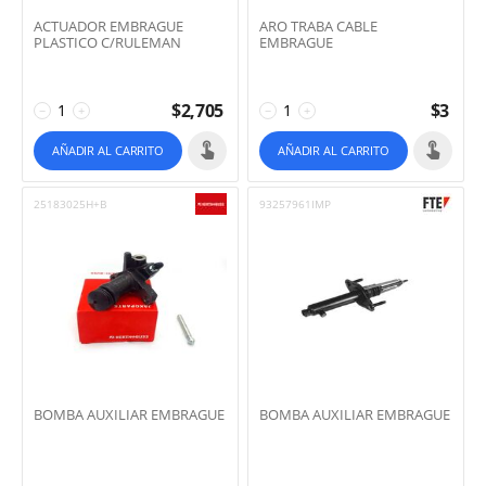
ACTUADOR EMBRAGUE
ARO TRABA CABLE
PLASTICO C/RULEMAN
EMBRAGUE
$
2,705
$
3
−
+
−
+
AÑADIR AL CARRITO
AÑADIR AL CARRITO
25183025H+B
93257961IMP
BOMBA AUXILIAR EMBRAGUE
BOMBA AUXILIAR EMBRAGUE