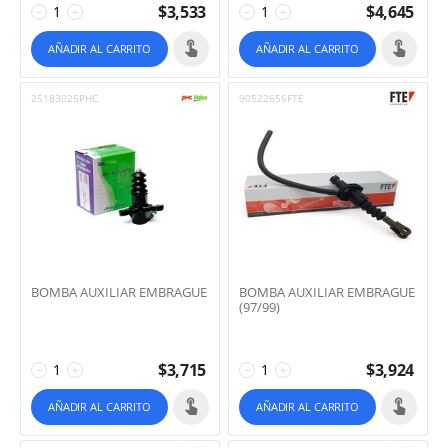
$
3,533
$
4,645
−
+
−
+
AÑADIR AL CARRITO
AÑADIR AL CARRITO
25183025PHC
90522656FTE
BOMBA AUXILIAR EMBRAGUE
BOMBA AUXILIAR EMBRAGUE
(97/99)
$
3,715
$
3,924
−
+
−
+
AÑADIR AL CARRITO
AÑADIR AL CARRITO