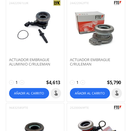
24422061LUK
24422062FTE
ACTUADOR EMBRAGUE
ACTUADOR EMBRAGUE
ALUMINIO C/RULEMAN
C/RULEMAN
$
4,613
$
5,790
−
+
−
+
AÑADIR AL CARRITO
AÑADIR AL CARRITO
96832585FTE
25200069FTE