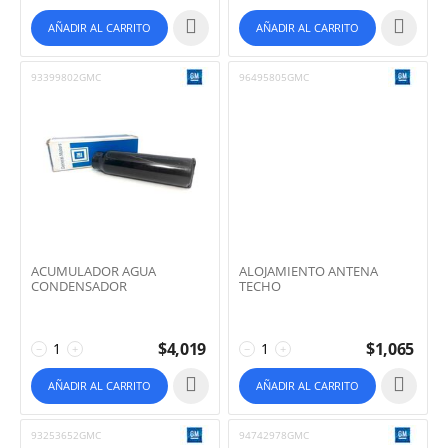
AÑADIR AL CARRITO
AÑADIR AL CARRITO
93399802GMC
96495805GMC
ACUMULADOR AGUA
ALOJAMIENTO ANTENA
CONDENSADOR
TECHO
$
4,019
$
1,065
−
+
−
+
AÑADIR AL CARRITO
AÑADIR AL CARRITO
93253652GMC
94742978GMC