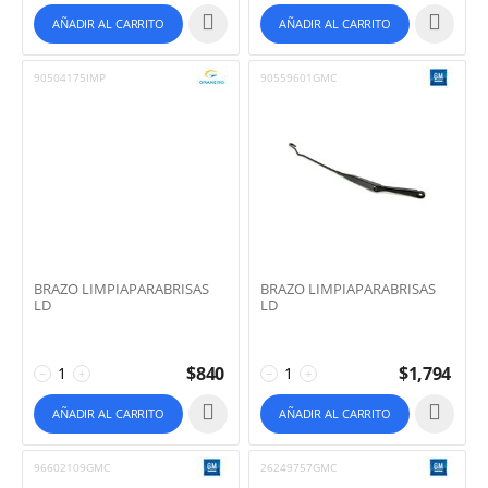
AÑADIR AL CARRITO
AÑADIR AL CARRITO
90504175IMP
90559601GMC
BRAZO LIMPIAPARABRISAS
BRAZO LIMPIAPARABRISAS
LD
LD
$
840
$
1,794
−
+
−
+
AÑADIR AL CARRITO
AÑADIR AL CARRITO
96602109GMC
26249757GMC