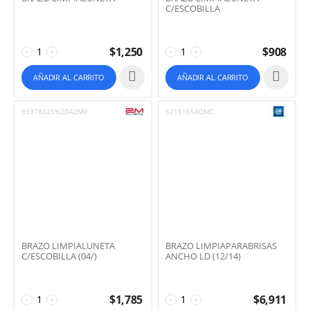
C/ESCOBILLA
$
1,250
$
908
−
+
−
+
AÑADIR AL CARRITO
AÑADIR AL CARRITO
93378425%2DA2MP
52151654GMC
BRAZO LIMPIALUNETA
BRAZO LIMPIAPARABRISAS
C/ESCOBILLA (04/)
ANCHO LD (12/14)
$
1,785
$
6,911
−
+
−
+