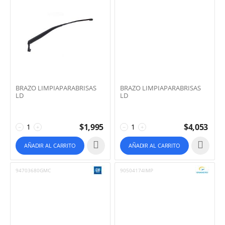
BRAZO LIMPIAPARABRISAS
BRAZO LIMPIAPARABRISAS
LD
LD
$
1,995
$
4,053
−
+
−
+
AÑADIR AL CARRITO
AÑADIR AL CARRITO
94703680GMC
90504174IMP