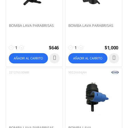
BOMBA LAVA PARABRISAS
BOMBA LAVA PARABRISAS
$
646
$
1,000
−
+
−
+
AÑADIR AL CARRITO
AÑADIR AL CARRITO
22127653DMB
90226604JAH
BOMBA LAVA PARABRISAS
BOMBA LAVA