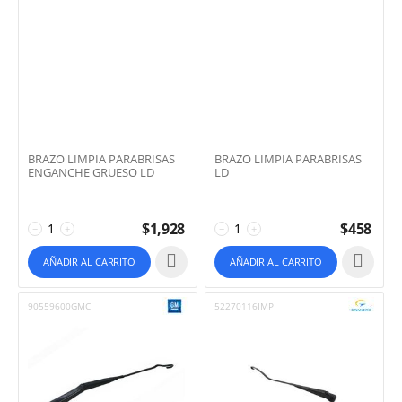
BRAZO LIMPIA PARABRISAS
BRAZO LIMPIA PARABRISAS
ENGANCHE GRUESO LD
LD
$
1,928
$
458
−
+
−
+
AÑADIR AL CARRITO
AÑADIR AL CARRITO
90559600GMC
52270116IMP