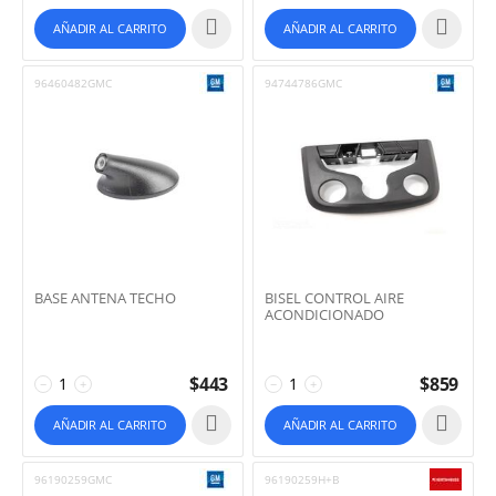
AÑADIR AL CARRITO
AÑADIR AL CARRITO
96460482GMC
94744786GMC
BASE ANTENA TECHO
BISEL CONTROL AIRE
ACONDICIONADO
$
443
$
859
−
+
−
+
AÑADIR AL CARRITO
AÑADIR AL CARRITO
96190259GMC
96190259H+B