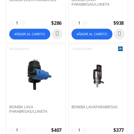
PARABRISAS/LUNETA
$
286
$
938
−
+
−
+
AÑADIR AL CARRITO
AÑADIR AL CARRITO
90226604TYC
13250356GMC
BOMBA LAVA
BOMBA LAVAPARABRISAS
PARABRISAS/LUNETA
$
407
$
377
−
+
−
+