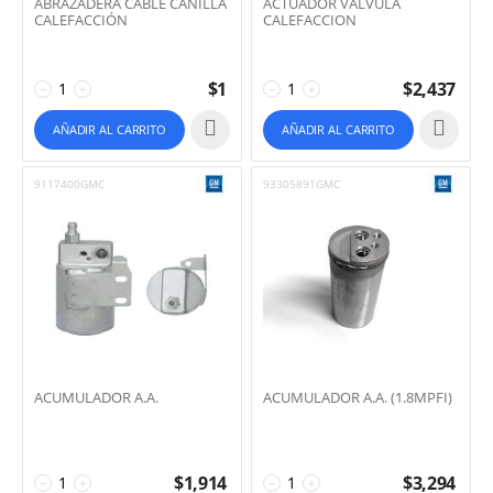
ABRAZADERA CABLE CANILLA
ACTUADOR VALVULA
CALEFACCIÓN
CALEFACCION
$
1
$
2,437
−
+
−
+
AÑADIR AL CARRITO
AÑADIR AL CARRITO
9117400GMC
93305891GMC
ACUMULADOR A.A.
ACUMULADOR A.A. (1.8MPFI)
$
1,914
$
3,294
−
+
−
+