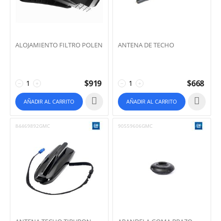
ALOJAMIENTO FILTRO POLEN
ANTENA DE TECHO
$
919
$
668
−
+
−
+
AÑADIR AL CARRITO
AÑADIR AL CARRITO
84469892GMC
90559606GMC