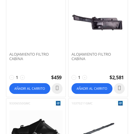
ALOJAMIENTO FILTRO
ALOJAMIENTO FILTRO
CABINA
CABINA
$
459
$
2,581
−
+
−
+
AÑADIR AL CARRITO
AÑADIR AL CARRITO
93306550GMC
10370211GMC