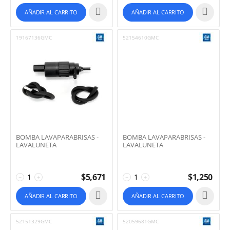
AÑADIR AL CARRITO
AÑADIR AL CARRITO
19167136GMC
52154610GMC
BOMBA LAVAPARABRISAS -
BOMBA LAVAPARABRISAS -
LAVALUNETA
LAVALUNETA
$
5,671
$
1,250
−
+
−
+
AÑADIR AL CARRITO
AÑADIR AL CARRITO
52151329GMC
52059681GMC