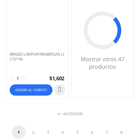
BRAZO LIMPIAPARABRISAS LI
Mostrar otros 47
(12/14)
productos
$
1,602
−
+
AÑADIR AL CARRITO
ANTERIOR
1
2
3
4
5
6
7
8