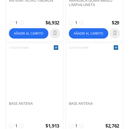
ANTENA TECHO TIBURON
ARANDELA GOMA BRAZO
LIMPIALUNETA
$
6,932
$
29
−
+
−
+
AÑADIR AL CARRITO
AÑADIR AL CARRITO
13326030GMC
52036416GMC
BASE ANTENA
BASE ANTENA
$
1,913
$
2,762
−
+
−
+