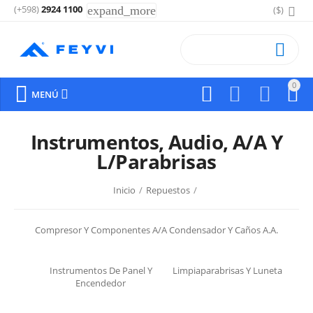
(+598)
2924 1100
expand_more
($)

0






MENÚ
Instrumentos, Audio, A/A Y
L/Parabrisas
Inicio
/
Repuestos
/
Compresor Y Componentes A/A
Condensador Y Caños A.A.
Instrumentos De Panel Y
Limpiaparabrisas Y Luneta
Encendedor