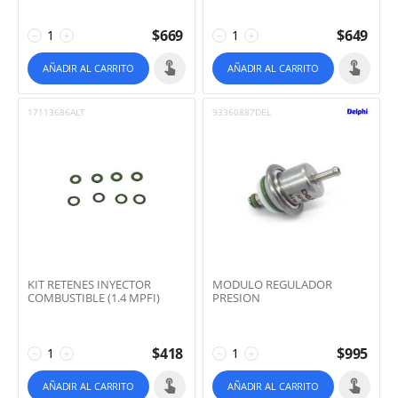
$
669
$
649
−
+
−
+
AÑADIR AL CARRITO
AÑADIR AL CARRITO
17113686ALT
93360887DEL
KIT RETENES INYECTOR
MODULO REGULADOR
COMBUSTIBLE (1.4 MPFI)
PRESION
$
418
$
995
−
+
−
+
AÑADIR AL CARRITO
AÑADIR AL CARRITO