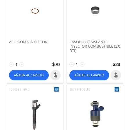
ARO GOMA INYECTOR
CASQUILLO AISLANTE
INYECTOR COMBUSTIBLE (2.0
DTI)
$
70
$
24
−
+
−
+
AÑADIR AL CARRITO
AÑADIR AL CARRITO
12640381GMC
25165450GMC