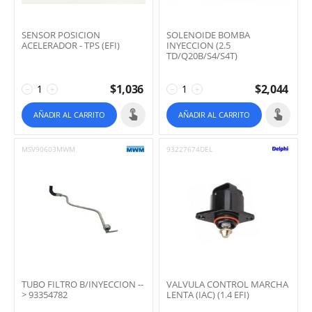
SENSOR POSICION
SOLENOIDE BOMBA
ACELERADOR - TPS (EFI)
INYECCION (2.5
TD/Q20B/S4/S4T)
$
1,036
$
2,044
−
+
−
+
AÑADIR AL CARRITO
AÑADIR AL CARRITO
MSV90603MWM
93227674DEL
TUBO FILTRO B/INYECCION --
VALVULA CONTROL MARCHA
> 93354782
LENTA (IAC) (1.4 EFI)