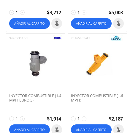
$
3,712
$
5,003
−
+
−
+
AÑADIR AL CARRITO
AÑADIR AL CARRITO
94705391DEL
25165453ALT
INYECTOR COMBUSTIBLE (1.4
INYECTOR COMBUSTIBLE (1.6
MPFI EURO 3)
MPFI)
$
1,914
$
2,187
−
+
−
+
AÑADIR AL CARRITO
AÑADIR AL CARRITO