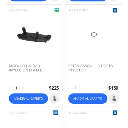
93227673AJE
97252583GMC
MODULO UNIDAD
RETEN CASQUILLO PORTA
INYECCION (1.4 EFI)
INYECTOR
$
225
$
159
−
+
−
+
AÑADIR AL CARRITO
AÑADIR AL CARRITO
9117693GMC
93245326GMC