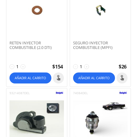
RETEN INYECTOR
SEGURO INYECTOR
COMBUSTIBLE (2.0 DTI)
COMBUSTIBLE (MPFI)
$
154
$
26
−
+
−
+
AÑADIR AL CARRITO
AÑADIR AL CARRITO
93214087DEL
74084DEL