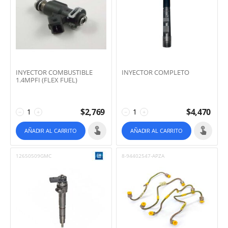
INYECTOR COMBUSTIBLE
INYECTOR COMPLETO
1.4MPFI (FLEX FUEL)
$
2,769
$
4,470
−
+
−
+
AÑADIR AL CARRITO
AÑADIR AL CARRITO
12650509GMC
8-94402547-APZA