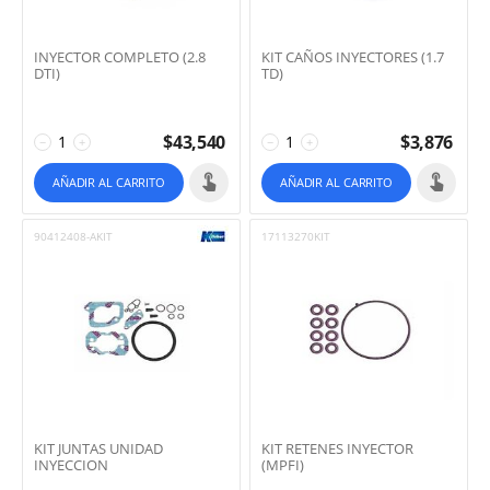
INYECTOR COMPLETO (2.8
KIT CAÑOS INYECTORES (1.7
DTI)
TD)
$
43,540
$
3,876
−
+
−
+
AÑADIR AL CARRITO
AÑADIR AL CARRITO
90412408-AKIT
17113270KIT
KIT JUNTAS UNIDAD
KIT RETENES INYECTOR
INYECCION
(MPFI)