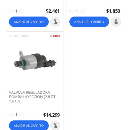
$
2,461
$
1,850
−
+
−
+
AÑADIR AL CARRITO
AÑADIR AL CARRITO
12648863BOS
VALVULA REGULADORA
BOMBA INYECCION (2.8 DTI
12/13)
$
14,299
−
+
AÑADIR AL CARRITO