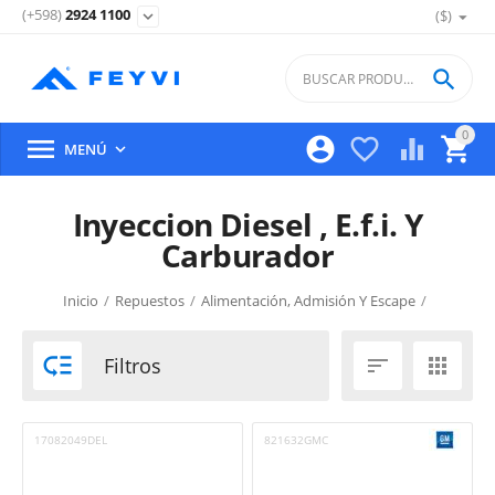
(+598)
2924 1100
($)
expand_more

0





MENÚ

Inyeccion Diesel , E.f.i. Y
Carburador
Inicio
/
Repuestos
/
Alimentación, Admisión Y Escape
/

Filtros


17082049DEL
821632GMC