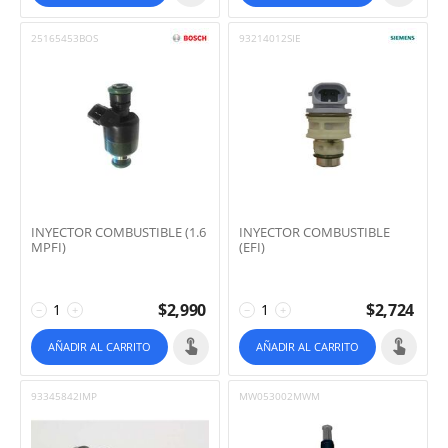
25165453BOS
93214012SIE
INYECTOR COMBUSTIBLE (1.6
INYECTOR COMBUSTIBLE
MPFI)
(EFI)
$
2,990
$
2,724
−
+
−
+
AÑADIR AL CARRITO
AÑADIR AL CARRITO
93345842IMP
MW053002MWM