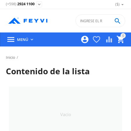
(+598)
2924 1100
($)
expand_more

0





MENÚ

Inicio
/
Contenido de la lista
Vacío