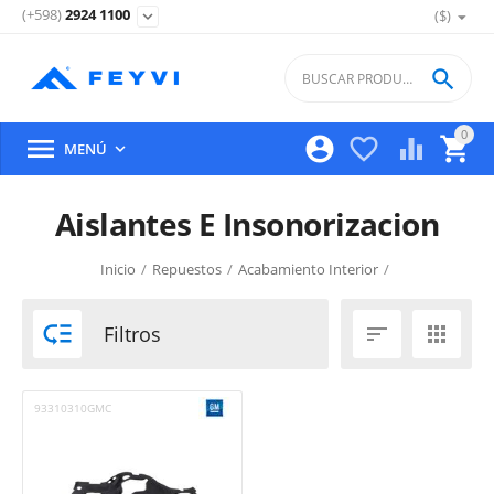
(+598)
2924 1100
($)
expand_more

0





MENÚ

Aislantes E Insonorizacion
Inicio
/
Repuestos
/
Acabamiento Interior
/

Filtros


93310310GMC