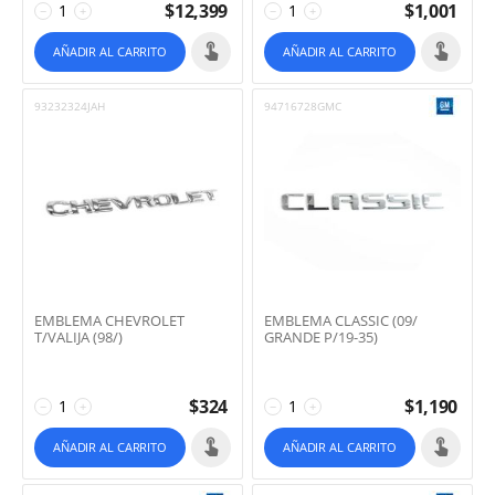
$
12,399
$
1,001
−
+
−
+
AÑADIR AL CARRITO
AÑADIR AL CARRITO
93232324JAH
94716728GMC
EMBLEMA CHEVROLET
EMBLEMA CLASSIC (09/
T/VALIJA (98/)
GRANDE P/19-35)
$
324
$
1,190
−
+
−
+
AÑADIR AL CARRITO
AÑADIR AL CARRITO