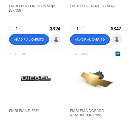
EMBLEMA CORSA T/VALIJA
EMBLEMA CRUZE T/VALIJA
(97/03)
$
324
$
347
−
+
−
+
AÑADIR AL CARRITO
AÑADIR AL CARRITO
93201323IMP
93343300GMC
EMBLEMA DIESEL
EMBLEMA DORADO
R/RADIADOR (/09)