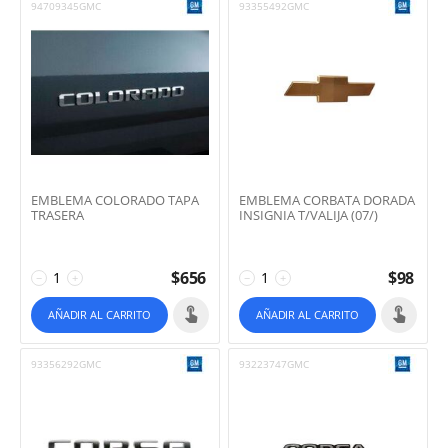
94709345GMC
93355492GMC
EMBLEMA COLORADO TAPA
EMBLEMA CORBATA DORADA
TRASERA
INSIGNIA T/VALIJA (07/)
$
656
$
98
−
+
−
+
AÑADIR AL CARRITO
AÑADIR AL CARRITO
93356292GMC
93223747GMC