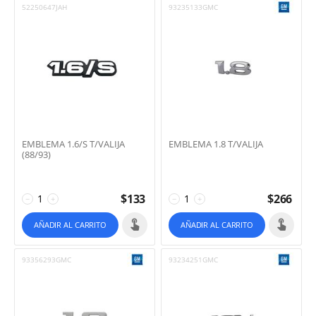
52250647JAH
93235133GMC
EMBLEMA 1.6/S T/VALIJA
EMBLEMA 1.8 T/VALIJA
(88/93)
$
133
$
266
−
+
−
+
AÑADIR AL CARRITO
AÑADIR AL CARRITO
93356293GMC
93234251GMC