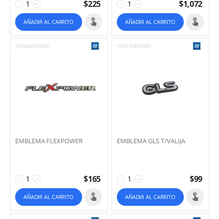
$
225
$
1,072
−
+
−
+
AÑADIR AL CARRITO
AÑADIR AL CARRITO
93344997GMC
93219285GMC
EMBLEMA FLEXPOWER
EMBLEMA GLS T/VALIJA
$
165
$
99
−
+
−
+
AÑADIR AL CARRITO
AÑADIR AL CARRITO