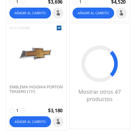
$
3,696
$
4,520
−
+
−
+
AÑADIR AL CARRITO
AÑADIR AL CARRITO
52101539GMC
EMBLEMA INSIGNIA PORTON
Mostrar otros 47
TRASERO (17/)
productos
$
3,180
−
+
AÑADIR AL CARRITO