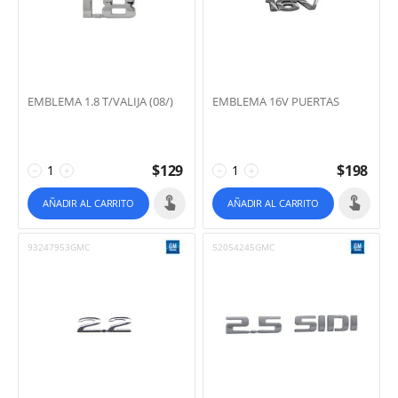
EMBLEMA 1.8 T/VALIJA (08/)
EMBLEMA 16V PUERTAS
$
129
$
198
−
+
−
+
AÑADIR AL CARRITO
AÑADIR AL CARRITO
93247953GMC
52054245GMC