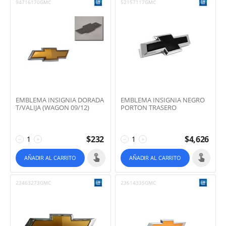
94716170GMC
52157117GMC
EMBLEMA INSIGNIA DORADA
EMBLEMA INSIGNIA NEGRO
T/VALIJA (WAGON 09/12)
PORTON TRASERO
$
232
$
4,626
−
+
−
+
AÑADIR AL CARRITO
AÑADIR AL CARRITO
23463273GMC
23614335GMC