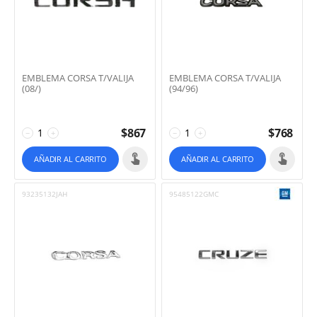
EMBLEMA CORSA T/VALIJA
EMBLEMA CORSA T/VALIJA
(08/)
(94/96)
$
867
$
768
−
+
−
+
AÑADIR AL CARRITO
AÑADIR AL CARRITO
93235132JAH
95485122GMC