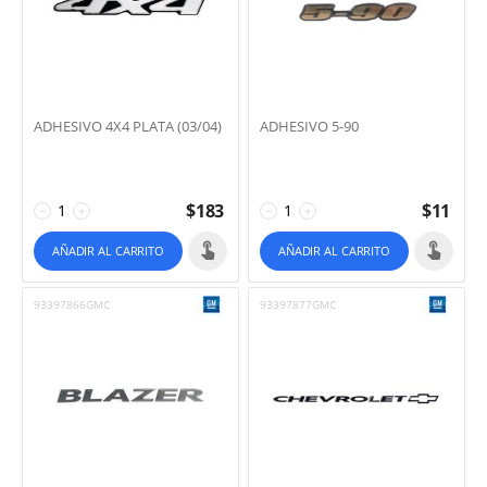
ADHESIVO 4X4 PLATA (03/04)
ADHESIVO 5-90
$
183
$
11
−
+
−
+
AÑADIR AL CARRITO
AÑADIR AL CARRITO
93397866GMC
93397877GMC