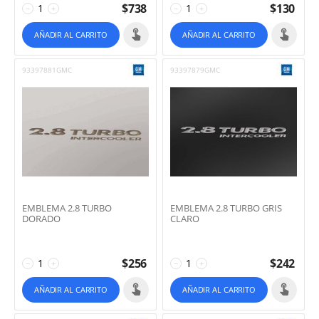
$
738
$
130
−
+
−
+
AÑADIR AL CARRITO
AÑADIR AL CARRITO
93397881GMC
93397879GMC
EMBLEMA 2.8 TURBO
EMBLEMA 2.8 TURBO GRIS
DORADO
CLARO
$
256
$
242
−
+
−
+
AÑADIR AL CARRITO
AÑADIR AL CARRITO