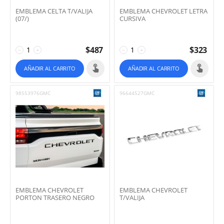
EMBLEMA CELTA T/VALIJA
EMBLEMA CHEVROLET LETRA
(07/)
CURSIVA
$
487
$
323
−
+
−
+
AÑADIR AL CARRITO
AÑADIR AL CARRITO
98553976GMC
96644527GMC
EMBLEMA CHEVROLET
EMBLEMA CHEVROLET
PORTON TRASERO NEGRO
T/VALIJA