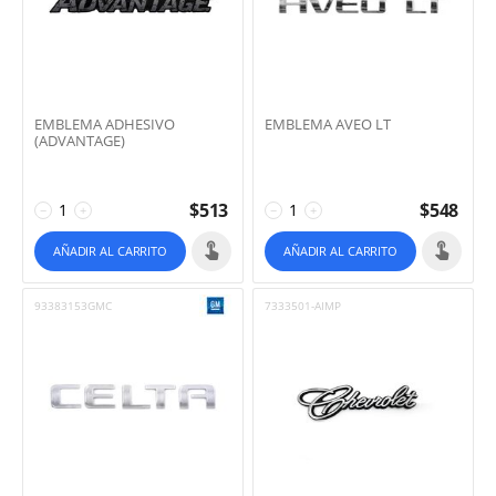
EMBLEMA ADHESIVO
EMBLEMA AVEO LT
(ADVANTAGE)
$
513
$
548
−
+
−
+
AÑADIR AL CARRITO
AÑADIR AL CARRITO
93383153GMC
7333501-AIMP