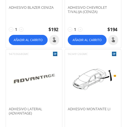
ADHESIVO BLAZER CENIZA
ADHESIVO CHEVROLET
T/VALIJA (CENIZA)
$
192
$
194
−
+
−
+
AÑADIR AL CARRITO
AÑADIR AL CARRITO
94703668GMC
96349126GMC
ADHESIVO LATERAL
ADHESIVO MONTANTE LI
(ADVANTAGE)