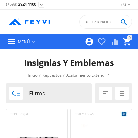
(+598)
2924 1100
($)
expand_more

0





MENÚ

Insignias Y Emblemas
Inicio
/
Repuestos
/
Acabamiento Exterior
/

Filtros


93397862JAH
93287419GMC