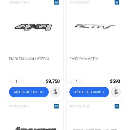
25798301GMC
52099526GMC
EMBLEMA 4X4 LATERAL
EMBLEMA ACTIV
$
9,750
$
590
−
+
−
+
AÑADIR AL CARRITO
AÑADIR AL CARRITO
93384386GMC
96965729GMC