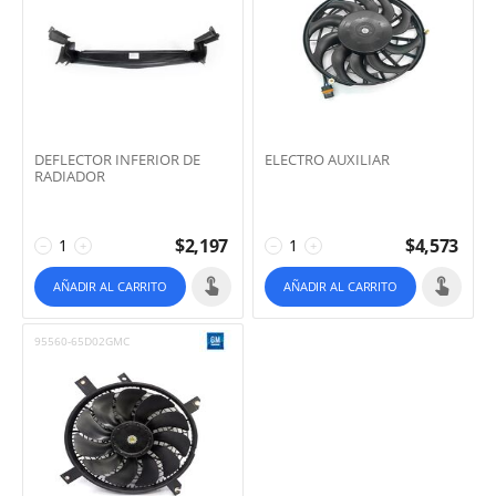
DEFLECTOR INFERIOR DE
ELECTRO AUXILIAR
RADIADOR
$
2,197
$
4,573
−
+
−
+
AÑADIR AL CARRITO
AÑADIR AL CARRITO
95560-65D02GMC