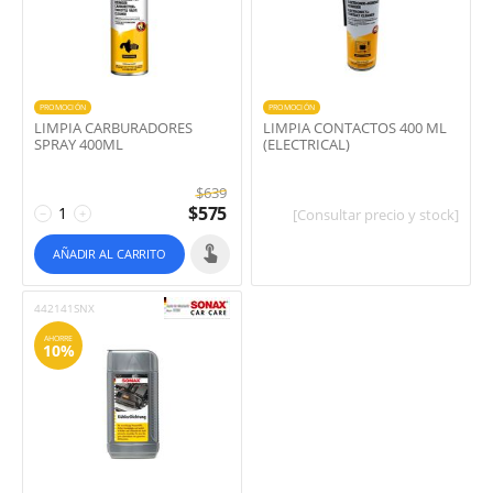
PROMOCIÓN
PROMOCIÓN
LIMPIA CARBURADORES
LIMPIA CONTACTOS 400 ML
SPRAY 400ML
(ELECTRICAL)
$
639
$
575
−
+
[Consultar precio y stock]
AÑADIR AL CARRITO
442141SNX
AHORRE
10%