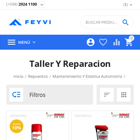
(+598)
2924 1100
($)
expand_more

0





MENÚ

Taller Y Reparacion
Inicio
/
Repuestos
/
Mantenimiento Y Estetica Automotriz
/

Filtros


488300SNX
806300PZA
AHORRE
10%