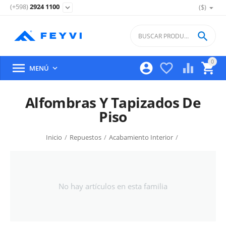
(+598)
2924 1100
($)
expand_more

0





MENÚ

Alfombras Y Tapizados De
Piso
Inicio
/
Repuestos
/
Acabamiento Interior
/
No hay artículos en esta familia