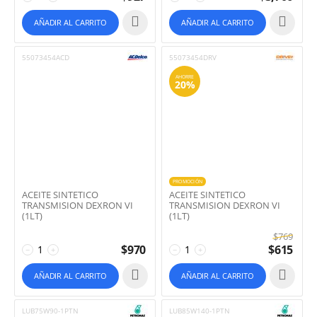
AÑADIR AL CARRITO
AÑADIR AL CARRITO
55073454ACD
55073454DRV
AHORRE
20%
PROMOCIÓN
ACEITE SINTETICO
ACEITE SINTETICO
TRANSMISION DEXRON VI
TRANSMISION DEXRON VI
(1LT)
(1LT)
$
769
$
970
$
615
−
+
−
+
AÑADIR AL CARRITO
AÑADIR AL CARRITO
LUB75W90-1PTN
LUB85W140-1PTN