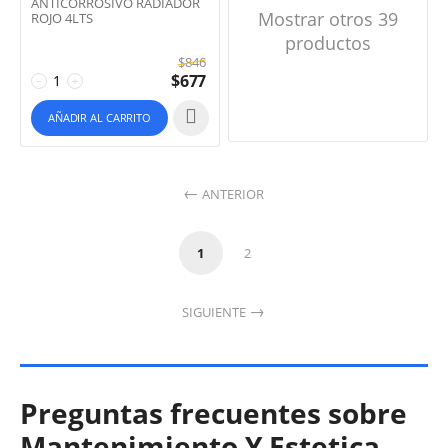
ANTICORROSIVO RADIADOR
Mostrar otros 39
ROJO 4LTS
productos
$
846
$
677
−
+
AÑADIR AL CARRITO
ANTERIOR
1
2
SIGUIENTE
Preguntas frecuentes sobre
Mantenimiento Y Estetica