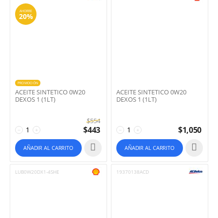
AHORRE
20%
PROMOCIÓN
ACEITE SINTETICO 0W20
ACEITE SINTETICO 0W20
DEXOS 1 (1LT)
DEXOS 1 (1LT)
$
554
$
443
$
1,050
−
+
−
+
AÑADIR AL CARRITO
AÑADIR AL CARRITO
LUB0W20DX1-4SHE
19370138ACD