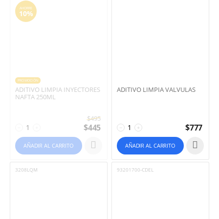
AHORRE
10%
PROMOCIÓN
ADITIVO LIMPIA INYECTORES
ADITIVO LIMPIA VALVULAS
NAFTA 250ML
$
495
$
445
$
777
−
+
−
+
AÑADIR AL CARRITO
AÑADIR AL CARRITO
3208LQM
93201700-CDEL