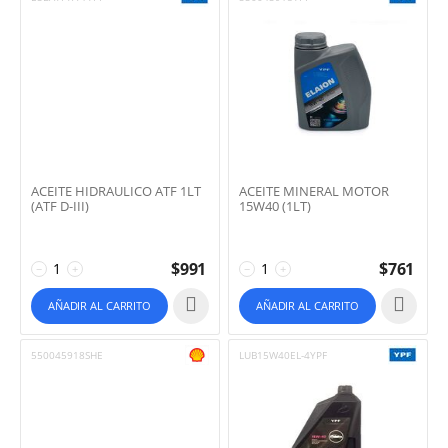
ACEITE HIDRAULICO ATF 1LT
ACEITE MINERAL MOTOR
(ATF D-III)
15W40 (1LT)
$
991
$
761
−
+
−
+
AÑADIR AL CARRITO
AÑADIR AL CARRITO
550045918SHE
LUB15W40EL-4YPF