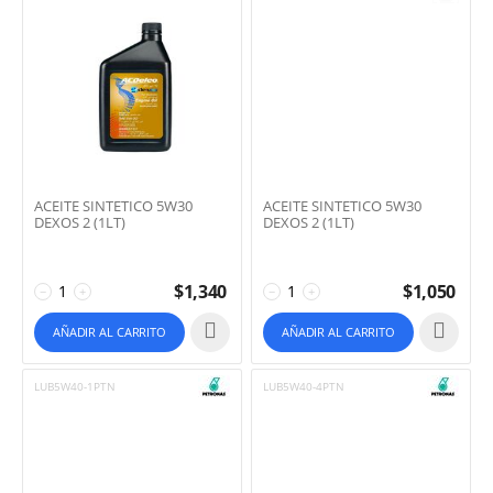
ACEITE SINTETICO 5W30
ACEITE SINTETICO 5W30
DEXOS 2 (1LT)
DEXOS 2 (1LT)
$
1,340
$
1,050
−
+
−
+
AÑADIR AL CARRITO
AÑADIR AL CARRITO
LUB5W40-1PTN
LUB5W40-4PTN