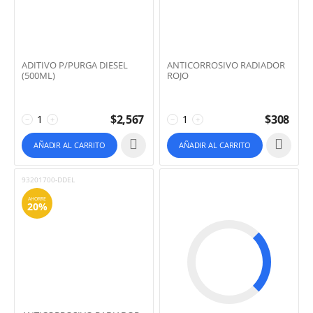
ADITIVO P/PURGA DIESEL
ANTICORROSIVO RADIADOR
(500ML)
ROJO
$
2,567
$
308
−
+
−
+
AÑADIR AL CARRITO
AÑADIR AL CARRITO
93201700-DDEL
AHORRE
20%