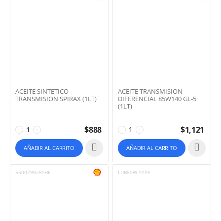
ACEITE SINTETICO
ACEITE TRANSMISION
TRANSMISION SPIRAX (1LT)
DIFERENCIAL 85W140 GL-5
(1LT)
$
888
$
1,121
−
+
−
+
AÑADIR AL CARRITO
AÑADIR AL CARRITO
550029928SHE
LUB80W-1YPF