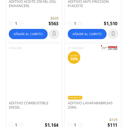
ADITIVO ACEITE 250 ML (OIL
ADITIVO ANTI-FRICCION
ENHANCER)
P/ACEITE
$
626
$
563
$
1,510
−
+
−
+
AÑADIR AL CARRITO
AÑADIR AL CARRITO
3205LQM
371000SNX
AHORRE
10%
PROMOCIÓN
ADITIVO COMBUSTIBLE
ADITIVO LAVAPARABRISAS
DIESEL
25ML
$
123
$
1,164
$
111
−
+
−
+