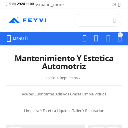
(+598)
2924 1100
expand_more
($)

0






MENÚ
Mantenimiento Y Estetica
Automotriz
Inicio
/
Repuestos
/
Aceites Lubricantes
Aditivos
Grasas
Limpia Vidrios
Limpieza Y Estetica
Liquidos
Taller Y Reparacion