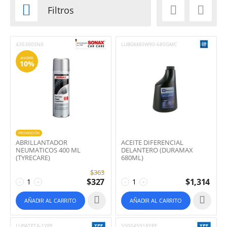



Filtros
435300SNX
LUBGM80W90-680GMC
AHORRE
10%
PROMOCIÓN
ABRILLANTADOR
ACEITE DIFERENCIAL
NEUMATICOS 400 ML
DELANTERO (DURAMAX
(TYRECARE)
680ML)
$
363
$
327
$
1,314
−
+
−
+
AÑADIR AL CARRITO
AÑADIR AL CARRITO
LUBATFTA-1YPF
550045918YPF