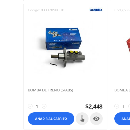
Código:
93332850COB
Código:
8
BOMBA DE FRENO (S/ABS)
BOMBA D
$
2,448
−
+
−

AÑADIR AL CARRITO
AÑAD