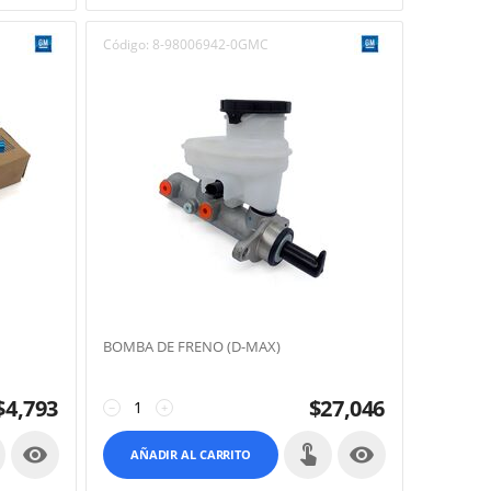
Código:
8-98006942-0GMC
BOMBA DE FRENO (D-MAX)
$
4,793
$
27,046
−
+


AÑADIR AL CARRITO