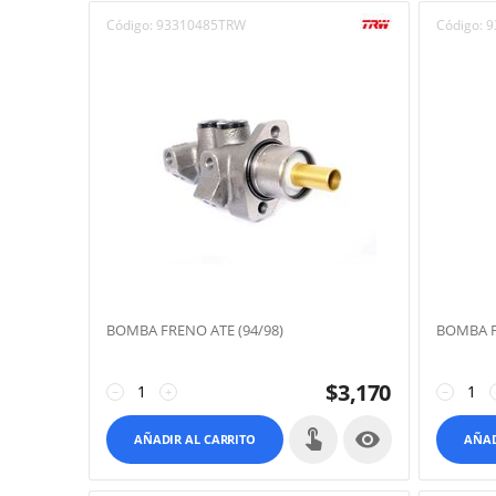
Código:
93310485TRW
Código:
9
BOMBA FRENO ATE (94/98)
BOMBA F
$
3,170
−
+
−

AÑADIR AL CARRITO
AÑAD