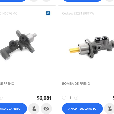
014657GMC
Código:
93281898TRW
DE FRENO
BOMBA DE FRENO
$
6,081
+
−
+

IR AL CARRITO
AÑADIR AL CARRITO