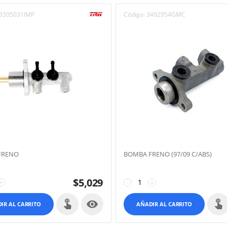
3305031IMP
Código:
3492954GMC
FRENO
BOMBA FRENO (97/09 C/ABS)
$
5,029
+
−
+

IR AL CARRITO
AÑADIR AL CARRITO