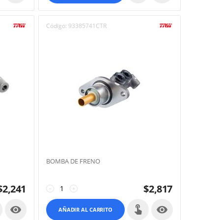
Código:
93385741CTR
BOMBA DE FRENO
$
2,241
$
2,817
−
+


AÑADIR AL CARRITO