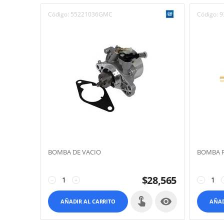
Código:
55221036GMC
Código:
9
BOMBA DE VACIO
BOMBA 
$
28,565
−
+
−

AÑADIR AL CARRITO
AÑAD