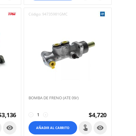
Código:
94735981GMC
BOMBA DE FRENO (ATE 09/)
$
3,136
$
4,720
−
+


AÑADIR AL CARRITO