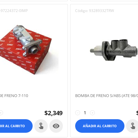
-97224372-0IMP
Código:
93289332TRW
E FRENO 7-110
BOMBA DE FRENO S/ABS (ATE 98/0
$
2,349
+
−
+

IR AL CARRITO
AÑADIR AL CARRITO