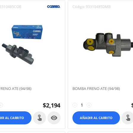
3310485COB
Código:
93310485DMB
RENO ATE (94/98)
BOMBA FRENO ATE (94/98)
$
2,194
+
−
+

IR AL CARRITO
AÑADIR AL CARRITO