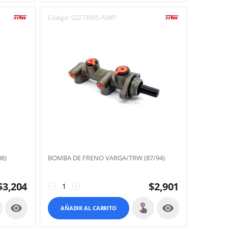
Código:
52273085-AIMP
8)
BOMBA DE FRENO VARGA/TRW (87/94)
$
3,204
$
2,901
−
+


AÑADIR AL CARRITO