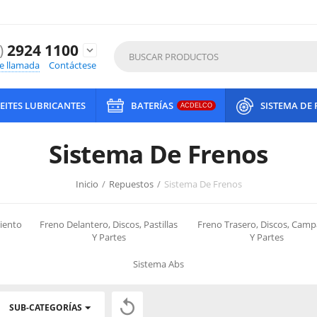
)
2924 1100
expand_more
de llamada
Contáctese
EITES LUBRICANTES
BATERÍAS
SISTEMA DE
ACDELCO
Sistema De Frenos
Inicio
/
Repuestos
/
Sistema De Frenos
iento
Freno Delantero, Discos, Pastillas
Freno Trasero, Discos, Cam
Y Partes
Y Partes
Sistema Abs

SUB-CATEGORÍAS