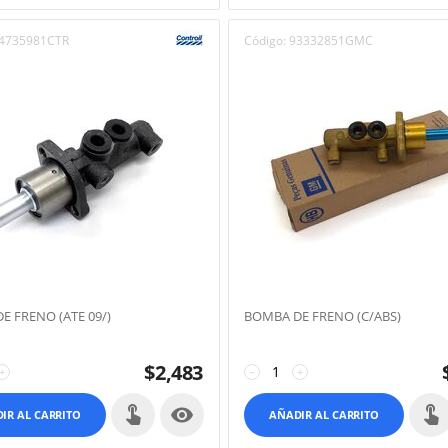
4735981CTR
Código:
93332851GMC
E FRENO (ATE 09/)
BOMBA DE FRENO (C/ABS)
$
2,483
+
−
+

IR AL CARRITO
AÑADIR AL CARRITO