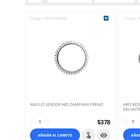
Código:
9024926GMC
Código:
9
ANILLO SENSOR ABS CAMPANA FRENO
ARO RED
DELANT
$
378
−
+
−

AÑADIR AL CARRITO
AÑAD