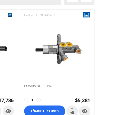
Código:
13286445ATE
BOMBA DE FRENO
17,786
$
5,281
−
+


AÑADIR AL CARRITO