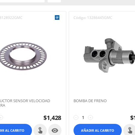
8128922GMC
Código:
13286445GMC
UCTOR SENSOR VELOCIDAD
BOMBA DE FRENO
ERA
$
1,428
$
+
−
+

IR AL CARRITO
AÑADIR AL CARRITO