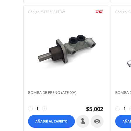
Código:
94735981TRW
Código:
9
BOMBA DE FRENO (ATE 09/)
BOMBA D
$
5,002
−
+
−

AÑADIR AL CARRITO
AÑAD