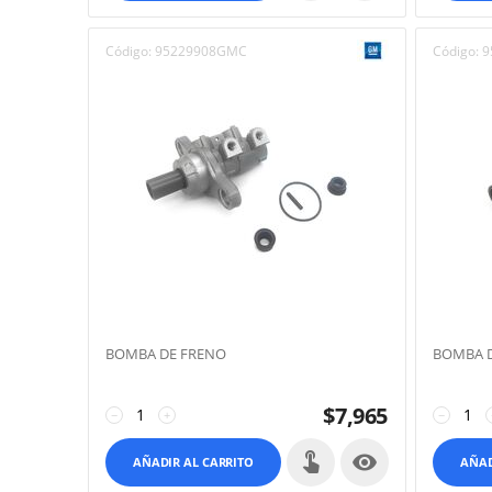
Código:
95229908GMC
Código:
9
BOMBA DE FRENO
BOMBA 
$
7,965
−
+
−

AÑADIR AL CARRITO
AÑAD