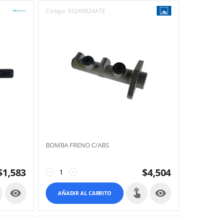
Código:
93249824ATE
BOMBA FRENO C/ABS
$
1,583
$
4,504
−
+


AÑADIR AL CARRITO