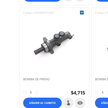
Código:
24546097GMC
Código:
9
BOMBA DE FRENO
BOMBA 
$
4,715
−
+
−

AÑADIR AL CARRITO
AÑAD