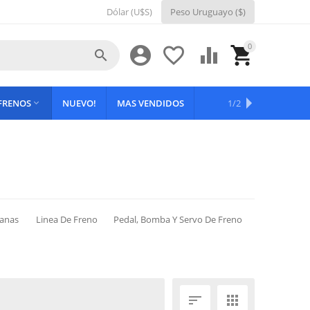
Dólar (U$S)
Peso Uruguayo ($)
0





 FRENOS
NUEVO!
MAS VENDIDOS
OFERTAS
1/2

panas
Linea De Freno
Pedal, Bomba Y Servo De Freno

