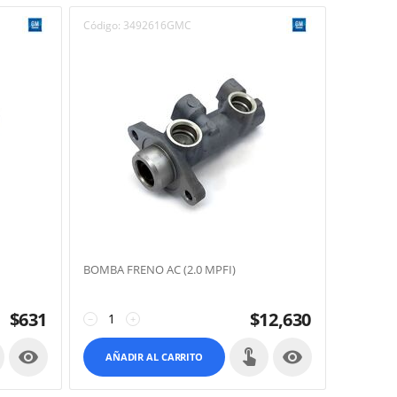
Código:
3492616GMC
BOMBA FRENO AC (2.0 MPFI)
$
631
$
12,630
−
+


AÑADIR AL CARRITO