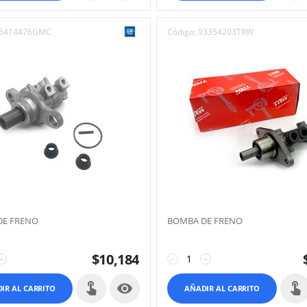
5414476GMC
Código:
93354203TRW
DE FRENO
BOMBA DE FRENO
$
10,184
+
−
+

IR AL CARRITO
AÑADIR AL CARRITO