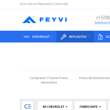
Una vida en Repuestos Chevrolet
(+598
Solicitud 
CHEVROLET
REPUESTOS
AC


Compresor Y Partes Freno
Freno De Estacionam
Neumatico

MI CHEVROLET
FABRICANTE