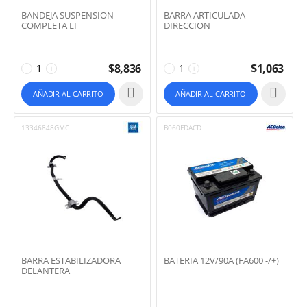
BANDEJA SUSPENSION
BARRA ARTICULADA
COMPLETA LI
DIRECCION
$
8,836
$
1,063
−
+
−
+
AÑADIR AL CARRITO
AÑADIR AL CARRITO
13346848GMC
B060FDACD
BARRA ESTABILIZADORA
BATERIA 12V/90A (FA600 -/+)
DELANTERA