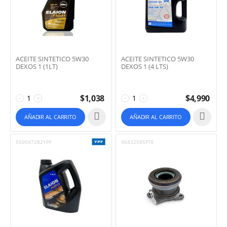
ACEITE SINTETICO 5W30
ACEITE SINTETICO 5W30
DEXOS 1 (1LT)
DEXOS 1 (4 LTS)
$
1,038
$
4,990
−
+
−
+
AÑADIR AL CARRITO
AÑADIR AL CARRITO
550047282YPF
96832585FTE