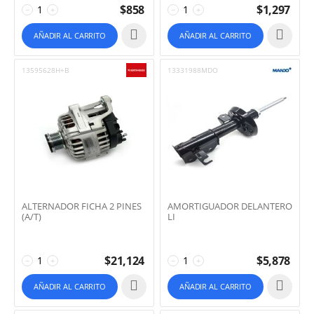
$
858
$
1,297
−
+
−
+
AÑADIR AL CARRITO
AÑADIR AL CARRITO
13595628H+B
13331988MDO
ALTERNADOR FICHA 2 PINES
AMORTIGUADOR DELANTERO
(A/T)
LI
$
21,124
$
5,878
−
+
−
+
AÑADIR AL CARRITO
AÑADIR AL CARRITO