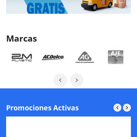
Marcas


Promociones Activas

