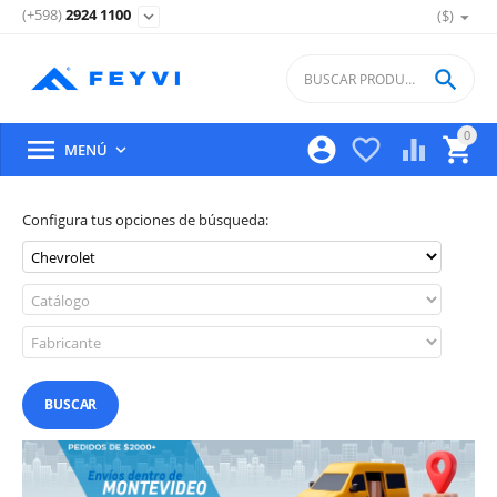
(+598)
2924 1100
($)
expand_more

0





MENÚ

Configura tus opciones de búsqueda:
BUSCAR