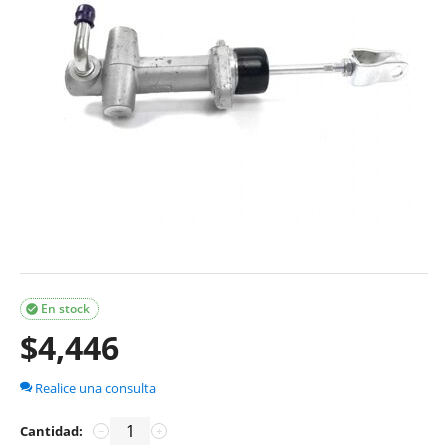
En stock

$
4,446
Realice una consulta
Cantidad:
−
+