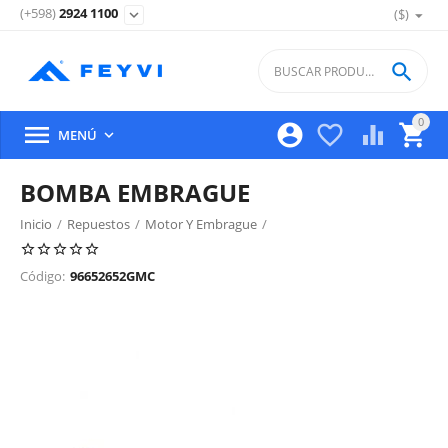
(+598)
2924 1100
($)
expand_more

0





MENÚ

BOMBA EMBRAGUE
Inicio
/
Repuestos
/
Motor Y Embrague
/
Embrague Y Componentes
/
Código:
96652652GMC