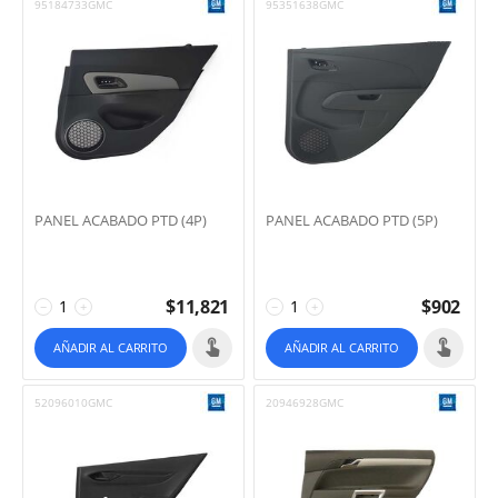
95184733GMC
95351638GMC
PANEL ACABADO PTD (4P)
PANEL ACABADO PTD (5P)
$
11,821
$
902
−
+
−
+
AÑADIR AL CARRITO
AÑADIR AL CARRITO
52096010GMC
20946928GMC