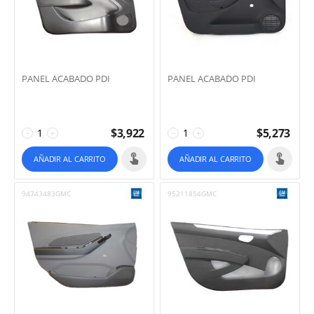
PANEL ACABADO PDI
PANEL ACABADO PDI
$
3,922
$
5,273
−
+
−
+
AÑADIR AL CARRITO
AÑADIR AL CARRITO
94743483GMC
95211854GMC