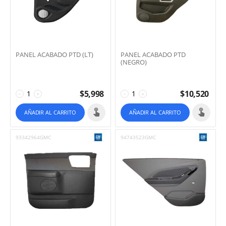
PANEL ACABADO PTD (LT)
PANEL ACABADO PTD
(NEGRO)
$
5,998
$
10,520
−
+
−
+
AÑADIR AL CARRITO
AÑADIR AL CARRITO
93342964GMC
94743523GMC