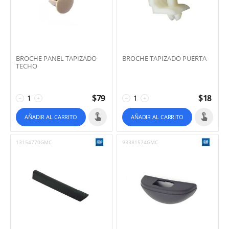
BROCHE PANEL TAPIZADO
BROCHE TAPIZADO PUERTA
TECHO
$
79
$
18
−
+
−
+
AÑADIR AL CARRITO
AÑADIR AL CARRITO
13154770GMC
93381574GMC