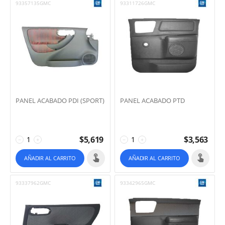
93357135GMC
93311726GMC
PANEL ACABADO PDI (SPORT)
PANEL ACABADO PTD
$
5,619
$
3,563
−
+
−
+
AÑADIR AL CARRITO
AÑADIR AL CARRITO
93337962GMC
93342965GMC