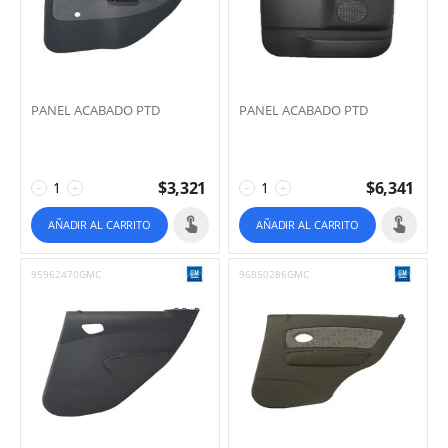
PANEL ACABADO PTD
PANEL ACABADO PTD
$
3,321
$
6,341
−
+
−
+
AÑADIR AL CARRITO
AÑADIR AL CARRITO
95962470GMC
96850286GMC