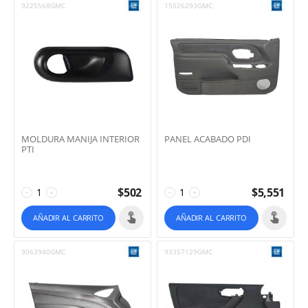
9225568GMC
15026293GMC
MOLDURA MANIJA INTERIOR
PANEL ACABADO PDI
PTI
$
502
$
5,551
−
+
−
+
AÑADIR AL CARRITO
AÑADIR AL CARRITO
9063940GMC
93357129GMC