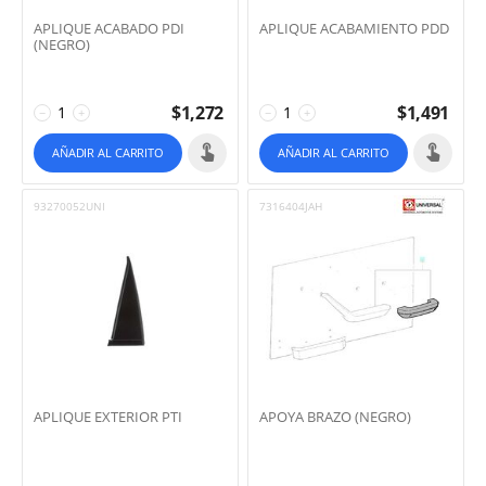
APLIQUE ACABADO PDI
APLIQUE ACABAMIENTO PDD
(NEGRO)
$
1,272
$
1,491
−
+
−
+
AÑADIR AL CARRITO
AÑADIR AL CARRITO
93270052UNI
7316404JAH
APLIQUE EXTERIOR PTI
APOYA BRAZO (NEGRO)