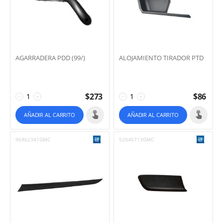
AGARRADERA PDD (99/)
ALOJAMIENTO TIRADOR PTD
$
273
$
86
−
+
−
+
AÑADIR AL CARRITO
AÑADIR AL CARRITO
96862341GMC
52046713GMC