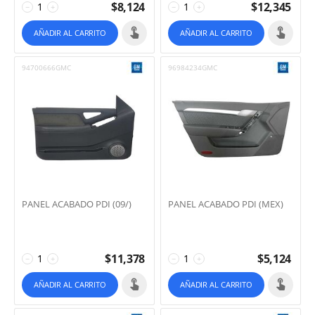
$
8,124
$
12,345
−
+
−
+
AÑADIR AL CARRITO
AÑADIR AL CARRITO
94700666GMC
96984234GMC
PANEL ACABADO PDI (09/)
PANEL ACABADO PDI (MEX)
$
11,378
$
5,124
−
+
−
+
AÑADIR AL CARRITO
AÑADIR AL CARRITO