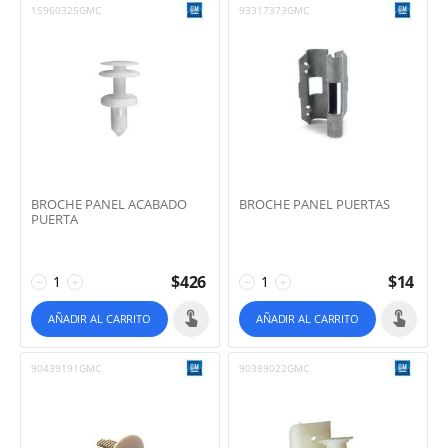
15960325GMC
93317373GMC
BROCHE PANEL ACABADO
BROCHE PANEL PUERTAS
PUERTA
$
426
$
14
−
+
−
+
AÑADIR AL CARRITO
AÑADIR AL CARRITO
90439191GMC
90389022GMC