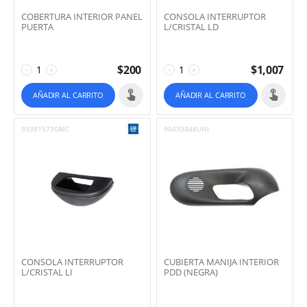
COBERTURA INTERIOR PANEL
CONSOLA INTERRUPTOR
PUERTA
L/CRISTAL LD
$
200
$
1,007
−
+
−
+
AÑADIR AL CARRITO
AÑADIR AL CARRITO
93381573GMC
90433848UNI
CONSOLA INTERRUPTOR
CUBIERTA MANIJA INTERIOR
L/CRISTAL LI
PDD (NEGRA)