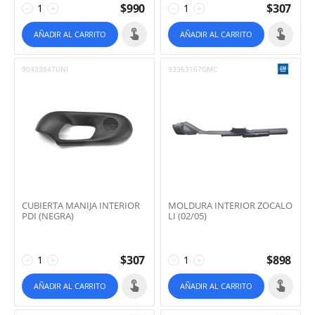
$
990
$
307
−
+
−
+
AÑADIR AL CARRITO
AÑADIR AL CARRITO
90433847UNI
93363167GMC
CUBIERTA MANIJA INTERIOR
MOLDURA INTERIOR ZOCALO
PDI (NEGRA)
LI (02/05)
$
307
$
898
−
+
−
+
AÑADIR AL CARRITO
AÑADIR AL CARRITO