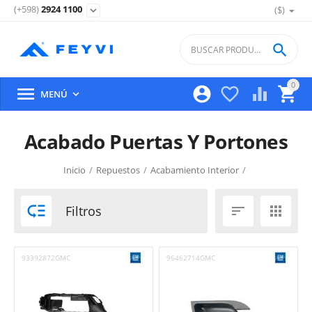
(+598)
2924 1100
($)
expand_more

0





MENÚ

Acabado Puertas Y Portones
Inicio
/
Repuestos
/
Acabamiento Interior
/

Filtros


93392872GMC
96462714GMC