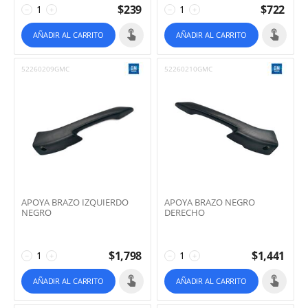
$
239
$
722
−
+
−
+
AÑADIR AL CARRITO
AÑADIR AL CARRITO
52260209GMC
52260210GMC
APOYA BRAZO IZQUIERDO
APOYA BRAZO NEGRO
NEGRO
DERECHO
$
1,798
$
1,441
−
+
−
+
AÑADIR AL CARRITO
AÑADIR AL CARRITO