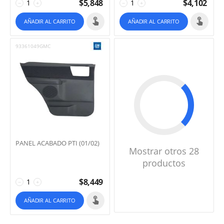
$
5,848
$
4,102
−
+
−
+
AÑADIR AL CARRITO
AÑADIR AL CARRITO
93361049GMC
PANEL ACABADO PTI (01/02)
Mostrar otros 28
productos
$
8,449
−
+
AÑADIR AL CARRITO