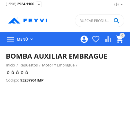
(+598)
2924 1100
($)
expand_more

0





MENÚ

BOMBA AUXILIAR EMBRAGUE
Inicio
/
Repuestos
/
Motor Y Embrague
/
Embrague Y Componentes
/
Código:
93257961IMP