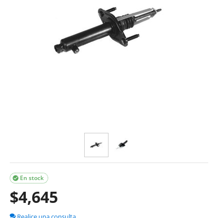
En stock

$
4,645
Realice una consulta