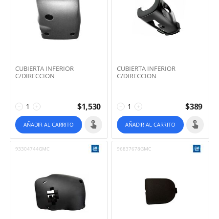
CUBIERTA INFERIOR
CUBIERTA INFERIOR
C/DIRECCION
C/DIRECCION
$
1,530
$
389
−
+
−
+
AÑADIR AL CARRITO
AÑADIR AL CARRITO
93304744GMC
96837678GMC