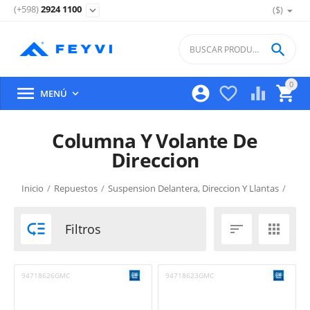
(+598)
2924 1100
($)
expand_more

0





MENÚ

Columna Y Volante De
Direccion
Inicio
/
Repuestos
/
Suspension Delantera, Direccion Y Llantas
/

Filtros


94718626GMC
94718623GMC