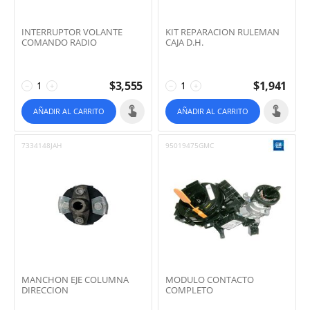
INTERRUPTOR VOLANTE
KIT REPARACION RULEMAN
COMANDO RADIO
CAJA D.H.
$
3,555
$
1,941
−
+
−
+
AÑADIR AL CARRITO
AÑADIR AL CARRITO
7334148JAH
95019475GMC
MANCHON EJE COLUMNA
MODULO CONTACTO
DIRECCION
COMPLETO