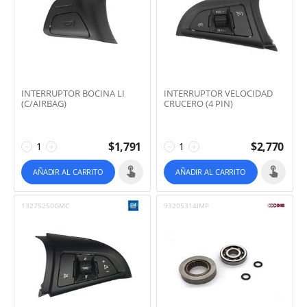
INTERRUPTOR BOCINA LI
INTERRUPTOR VELOCIDAD
(C/AIRBAG)
CRUCERO (4 PIN)
$
1,791
$
2,770
−
+
−
+
AÑADIR AL CARRITO
AÑADIR AL CARRITO
13275250GMC
93205314IMP