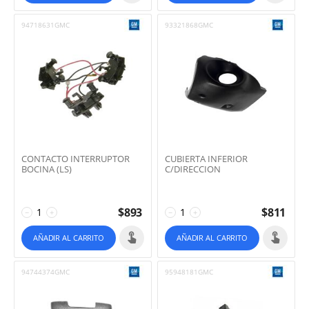
94718631GMC
93321868GMC
CONTACTO INTERRUPTOR
CUBIERTA INFERIOR
BOCINA (LS)
C/DIRECCION
$
893
$
811
−
+
−
+
AÑADIR AL CARRITO
AÑADIR AL CARRITO
94744374GMC
95948181GMC