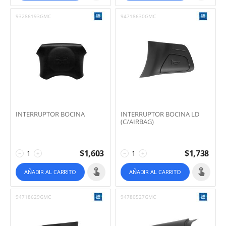
93286193GMC
94718630GMC
INTERRUPTOR BOCINA
INTERRUPTOR BOCINA LD
(C/AIRBAG)
$
1,603
$
1,738
−
+
−
+
AÑADIR AL CARRITO
AÑADIR AL CARRITO
94718629GMC
94780527GMC