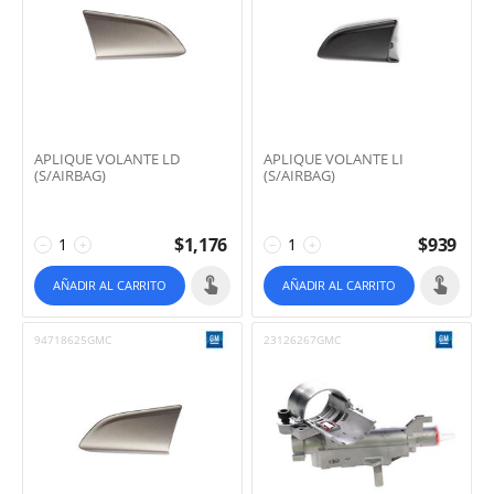
APLIQUE VOLANTE LD
APLIQUE VOLANTE LI
(S/AIRBAG)
(S/AIRBAG)
$
1,176
$
939
−
+
−
+
AÑADIR AL CARRITO
AÑADIR AL CARRITO
94718625GMC
23126267GMC