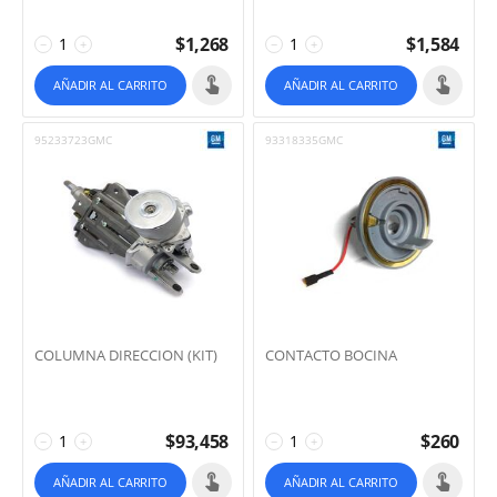
$
1,268
$
1,584
−
+
−
+
AÑADIR AL CARRITO
AÑADIR AL CARRITO
95233723GMC
93318335GMC
COLUMNA DIRECCION (KIT)
CONTACTO BOCINA
$
93,458
$
260
−
+
−
+
AÑADIR AL CARRITO
AÑADIR AL CARRITO