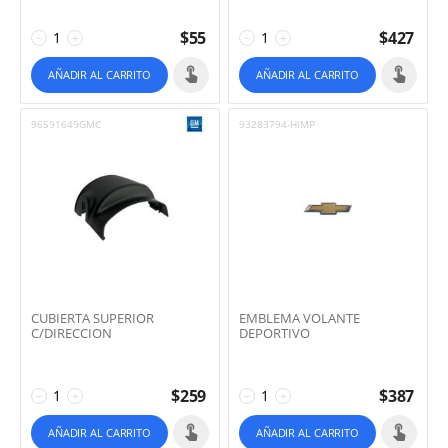
$
55
$
427
−
+
−
+
AÑADIR AL CARRITO
AÑADIR AL CARRITO
96591649GMC
93283794-HIMP
CUBIERTA SUPERIOR
EMBLEMA VOLANTE
C/DIRECCION
DEPORTIVO
$
259
$
387
−
+
−
+
AÑADIR AL CARRITO
AÑADIR AL CARRITO