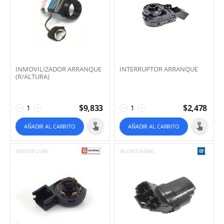
INMOVILIZADOR ARRANQUE
INTERRUPTOR ARRANQUE
(R/ALTURA)
$
9,833
$
2,478
−
+
−
+
AÑADIR AL CARRITO
AÑADIR AL CARRITO
90505912UNI
96238726GMC