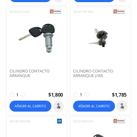
20766607UNI
93247181IMP
CILINDRO CONTACTO
CILINDRO CONTACTO
ARRANQUE
ARRANQUE (/00)
$
1,800
$
1,785
−
+
−
+
AÑADIR AL CARRITO
AÑADIR AL CARRITO
94746740GMC
93223490UNI