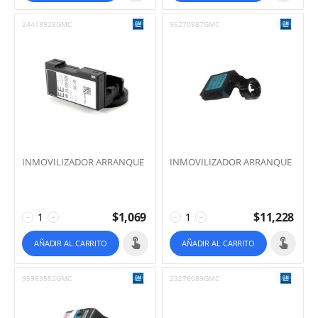
24418928GMC
95270987GMC
INMOVILIZADOR ARRANQUE
INMOVILIZADOR ARRANQUE
$
1,069
$
11,228
−
+
−
+
AÑADIR AL CARRITO
AÑADIR AL CARRITO
95983552GMC
23276089GMC