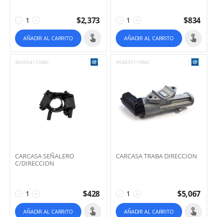
$
2,373
$
834
−
+
−
+
AÑADIR AL CARRITO
AÑADIR AL CARRITO
96300411GMC
96482911GMC
CARCASA SEÑALERO
CARCASA TRABA DIRECCION
C/DIRECCION
$
428
$
5,067
−
+
−
+
AÑADIR AL CARRITO
AÑADIR AL CARRITO