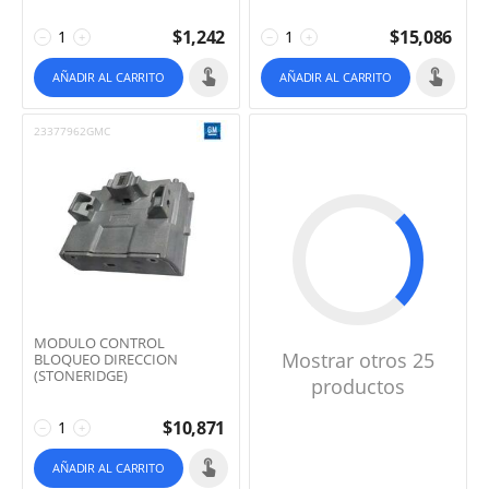
$
1,242
$
15,086
−
+
−
+
AÑADIR AL CARRITO
AÑADIR AL CARRITO
23377962GMC
MODULO CONTROL
Mostrar otros 25
BLOQUEO DIRECCION
(STONERIDGE)
productos
$
10,871
−
+
AÑADIR AL CARRITO