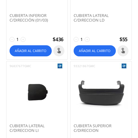
CUBIERTA INFERIOR
CUBIERTA LATERAL
C/DIRECCIÓN (01/03)
C/DIRECCION LD
$
436
$
55
−
+
−
+
AÑADIR AL CARRITO
AÑADIR AL CARRITO
96837677GMC
93321867GMC
CUBIERTA LATERAL
CUBIERTA SUPERIOR
C/DIRECCION LI
C/DIRECCION