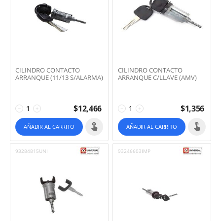
CILINDRO CONTACTO
CILINDRO CONTACTO
ARRANQUE (11/13 S/ALARMA)
ARRANQUE C/LLAVE (AMV)
$
12,466
$
1,356
−
+
−
+
AÑADIR AL CARRITO
AÑADIR AL CARRITO
93284815UNI
93246603IMP