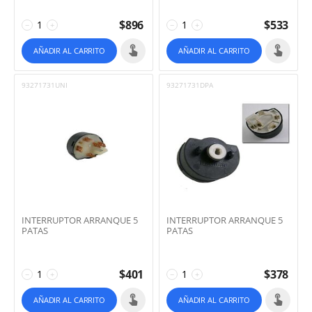
$
896
$
533
−
+
−
+
AÑADIR AL CARRITO
AÑADIR AL CARRITO
93271731UNI
93271731DPA
INTERRUPTOR ARRANQUE 5
INTERRUPTOR ARRANQUE 5
PATAS
PATAS
$
401
$
378
−
+
−
+
AÑADIR AL CARRITO
AÑADIR AL CARRITO