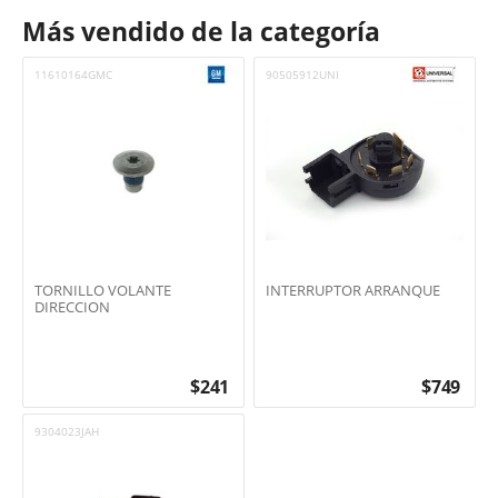
Más vendido de la categoría
11610164GMC
90505912UNI
TORNILLO VOLANTE
INTERRUPTOR ARRANQUE
DIRECCION
$
241
$
749
9304023JAH