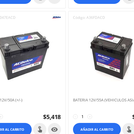
047EACD
Código:
A36FDACD
12V/50A (+/-)
BATERIA 12V/55A (VEHICULOS ASI
$
5,418
+
−
+

IR AL CARRITO
AÑADIR AL CARRITO