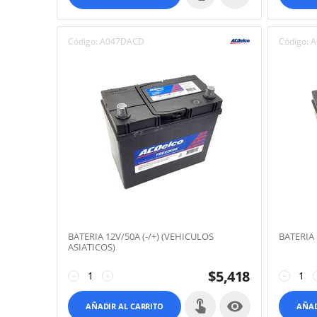
Código:
A047DACD
Código:
A
BATERIA 12V/50A (-/+) (VEHICULOS
BATERIA 
ASIATICOS)
$
5,418
−
+
−

AÑADIR AL CARRITO
AÑAD