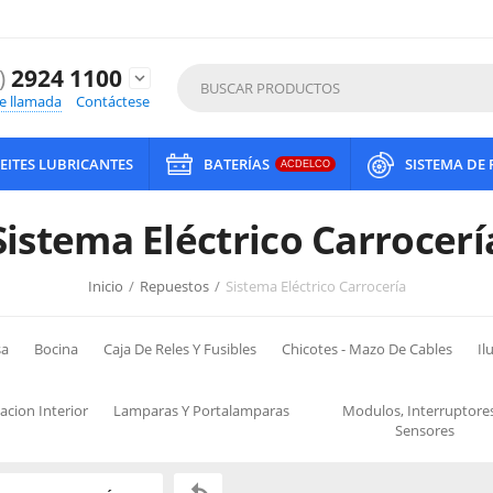
)
2924 1100
expand_more
de llamada
Contáctese
EITES LUBRICANTES
BATERÍAS
SISTEMA DE
ACDELCO
Sistema Eléctrico Carrocerí
Inicio
/
Repuestos
/
Sistema Eléctrico Carrocería
sa
Bocina
Caja De Reles Y Fusibles
Chicotes - Mazo De Cables
Il
acion Interior
Lamparas Y Portalamparas
Modulos, Interruptore
Sensores