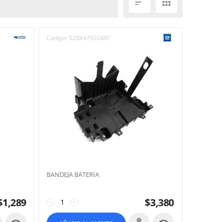


Código:
52084702GMC
BANDEJA BATERIA
$
1,289
$
3,380
−
+