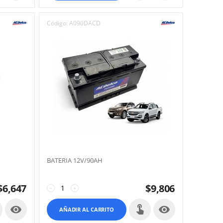
Código:
A090DACD
BATERIA 12V/90AH
$
6,647
$
9,806
−
+


AÑADIR AL CARRITO