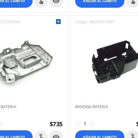

IR AL CARRITO
AÑADIR AL CARRITO
072784GMC
Código:
96628061GMC
 BATERIA
BANDEJA BATERIA
$
735
+
−
+

IR AL CARRITO
AÑADIR AL CARRITO