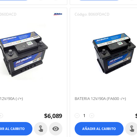
060DACD
Código:
B060FDACD
12V/90A (-/+)
BATERIA 12V/90A (FA600 -/+)
$
6,089
+
−
+

IR AL CARRITO
AÑADIR AL CARRITO