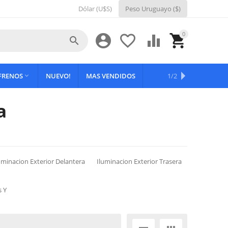
Dólar (U$S)
Peso Uruguayo ($)
0





 FRENOS
NUEVO!
MAS VENDIDOS
OFERTAS
1/2

a
uminacion Exterior Delantera
Iluminacion Exterior Trasera
s Y