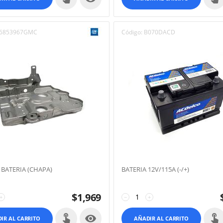
6853967GMC
Código:
B070DACD
 BATERIA (CHAPA)
BATERIA 12V/115A (-/+)
$
1,969
+
−
+

IR AL CARRITO
AÑADIR AL CARRITO