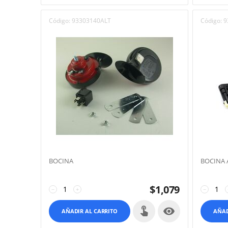
Código:
93303140ALT
Código:
9
BOCINA
BOCINA
$
1,079
−
+
−

AÑADIR AL CARRITO
AÑAD