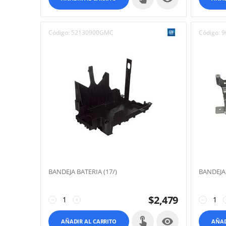
Código:
52130900GMC
Código:
9
BANDEJA BATERIA (17/)
BANDEJA
$
2,479
−
+
−

AÑADIR AL CARRITO
AÑAD