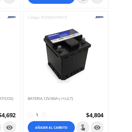
Código:
B52062018ACD
ATICOS)
BATERIA 12V/60A (-/+) (LT)
$
4,692
$
4,804
−
+


AÑADIR AL CARRITO