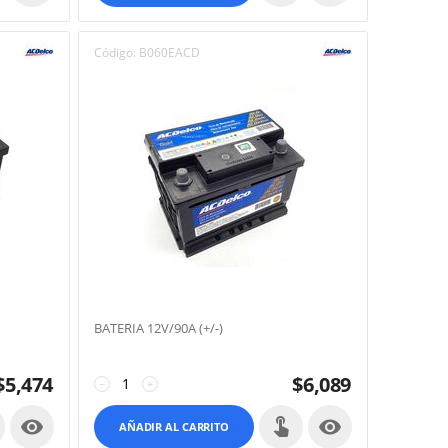
Código:
B060EACD
BATERIA 12V/90A (+/-)
$
5,474
$
6,089
−
+


AÑADIR AL CARRITO