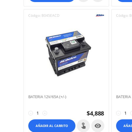
Código:
B045EACD
Código:
B
BATERIA 12V/65A (+/-)
BATERIA 
$
4,888
−
+
−

AÑADIR AL CARRITO
AÑAD