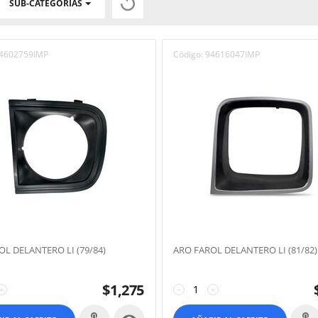

SUB-CATEGORÍAS
4602759IMP
Código:
94616047IMP
OL DELANTERO LI (79/84)
ARO FAROL DELANTERO LI (81/82)
$
1,275
+
−
+