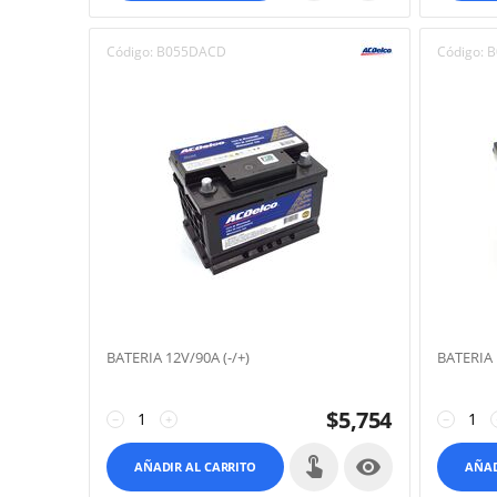
Código:
B055DACD
Código:
B
BATERIA 12V/90A (-/+)
BATERIA 
$
5,754
−
+
−

AÑADIR AL CARRITO
AÑAD