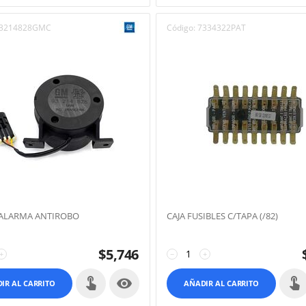
3214828GMC
Código:
7334322PAT
 ALARMA ANTIROBO
CAJA FUSIBLES C/TAPA (/82)
$
5,746
+
−
+

IR AL CARRITO
AÑADIR AL CARRITO