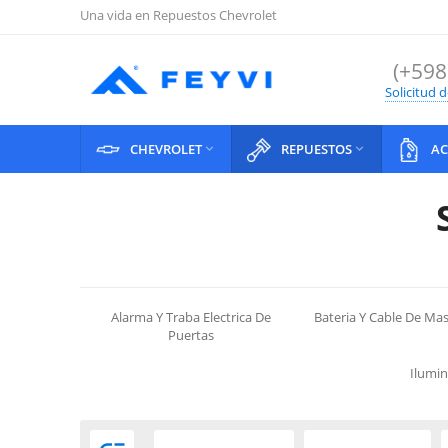
Una vida en Repuestos Chevrolet
(+598
Solicitud 
CHEVROLET
REPUESTOS
AC


Alarma Y Traba Electrica De
Bateria Y Cable De Ma
Puertas
Ilumin