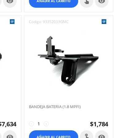


AÑADIR AL CARRITO
Código:
93352033GMC
BANDEJA BATERIA (1.8 MPFI)
$
7,634
$
1,784
−
+


AÑADIR AL CARRITO