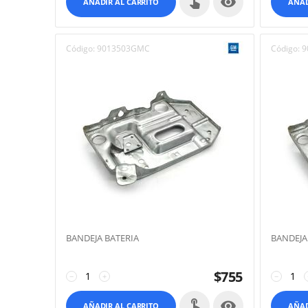

AÑADIR AL CARRITO
AÑAD
Código:
9013503GMC
Código:
9
BANDEJA BATERIA
BANDEJA
$
755
−
+
−

AÑADIR AL CARRITO
AÑAD