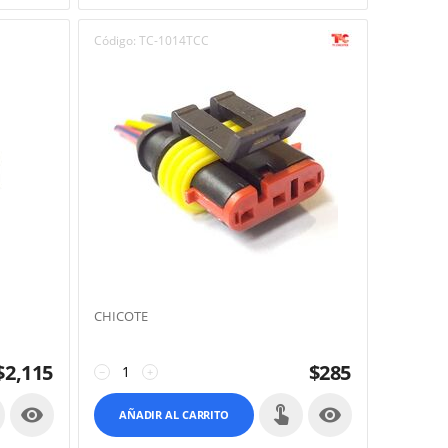
Código:
TC-1014TCC
CHICOTE
$
2,115
$
285
−
+


AÑADIR AL CARRITO