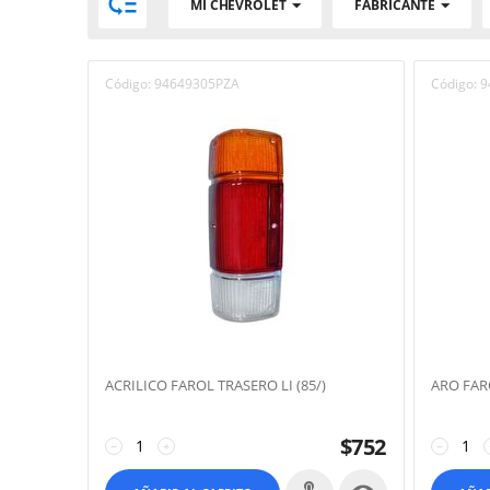

MI CHEVROLET
FABRICANTE
Código:
94649305PZA
Código:
9
ACRILICO FAROL TRASERO LI (85/)
ARO FAR
$
752
−
+
−