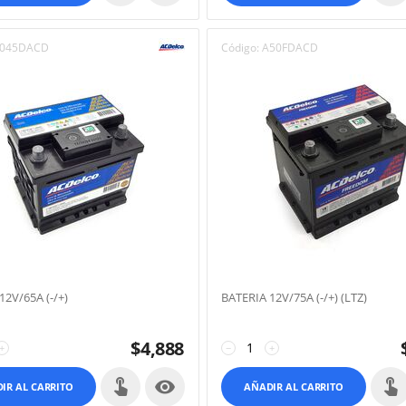
045DACD
Código:
A50FDACD
12V/65A (-/+)
BATERIA 12V/75A (-/+) (LTZ)
$
4,888
+
−
+

IR AL CARRITO
AÑADIR AL CARRITO