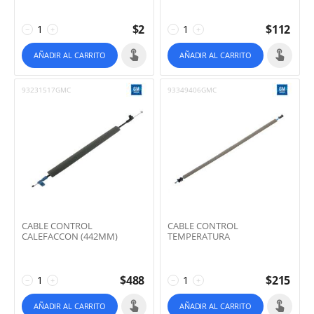
$
2
$
112
−
+
−
+
AÑADIR AL CARRITO
AÑADIR AL CARRITO
93231517GMC
93349406GMC
CABLE CONTROL
CABLE CONTROL
CALEFACCON (442MM)
TEMPERATURA
$
488
$
215
−
+
−
+
AÑADIR AL CARRITO
AÑADIR AL CARRITO