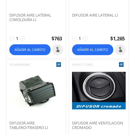
DIFUSOR AIRE LATERAL
DIFUSOR AIRE LATERAL LI
C/MOLDURA LI
$
763
$
1,265
−
+
−
+
AÑADIR AL CARRITO
AÑADIR AL CARRITO
93340868GMC
96666712GMC
DIFUSOR AIRE
DIFUSOR AIRE VENTILACION
TABLERO/TRASERO LI
CROMADO