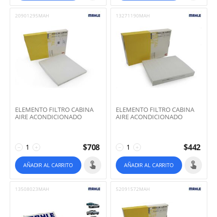
20901295MAH
13271190MAH
ELEMENTO FILTRO CABINA
ELEMENTO FILTRO CABINA
AIRE ACONDICIONADO
AIRE ACONDICIONADO
$
708
$
442
−
+
−
+
AÑADIR AL CARRITO
AÑADIR AL CARRITO
13508023MAH
52091572MAH