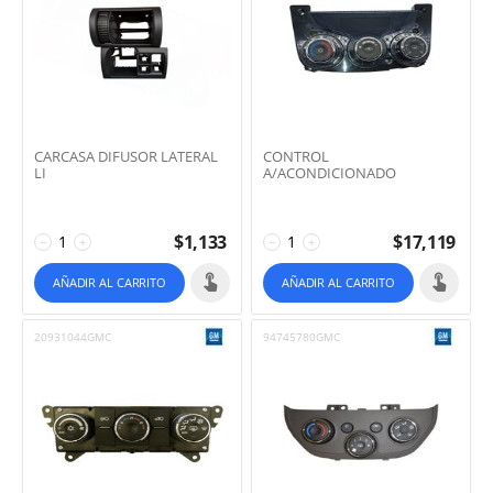
CARCASA DIFUSOR LATERAL
CONTROL
LI
A/ACONDICIONADO
$
1,133
$
17,119
−
+
−
+
AÑADIR AL CARRITO
AÑADIR AL CARRITO
20931044GMC
94745780GMC