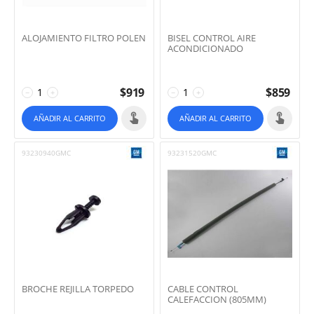
ALOJAMIENTO FILTRO POLEN
BISEL CONTROL AIRE
ACONDICIONADO
$
919
$
859
−
+
−
+
AÑADIR AL CARRITO
AÑADIR AL CARRITO
93230940GMC
93231520GMC
BROCHE REJILLA TORPEDO
CABLE CONTROL
CALEFACCION (805MM)