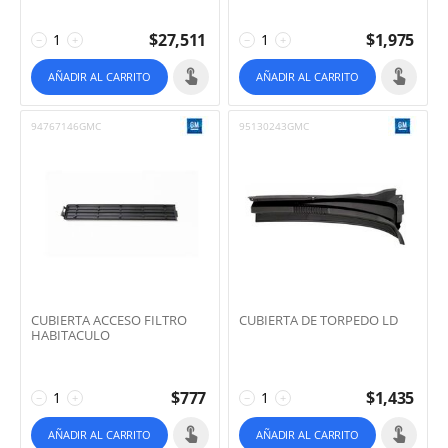
$
27,511
$
1,975
−
+
−
+
AÑADIR AL CARRITO
AÑADIR AL CARRITO
94767146GMC
95130243GMC
CUBIERTA ACCESO FILTRO
CUBIERTA DE TORPEDO LD
HABITACULO
$
777
$
1,435
−
+
−
+
AÑADIR AL CARRITO
AÑADIR AL CARRITO