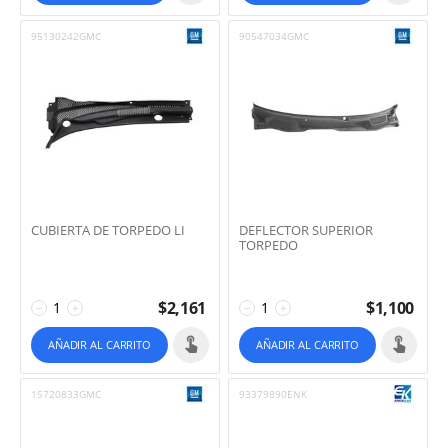
95130242GMC
90547034GMC
CUBIERTA DE TORPEDO LI
DEFLECTOR SUPERIOR
TORPEDO
$
2,161
$
1,100
−
+
−
+
AÑADIR AL CARRITO
AÑADIR AL CARRITO
15720833GMC
93379890ENK