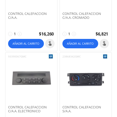
CONTROL CALEFACCION
CONTROL CALEFACCION
C/A.A.
C/A.A. CROMADO
$
16,260
$
6,821
−
+
−
+
AÑADIR AL CARRITO
AÑADIR AL CARRITO
93390067GMC
23868342GMC
CONTROL CALEFACCION
CONTROL CALEFACCION
C/A.A. ELECTRONICO
S/A.A.