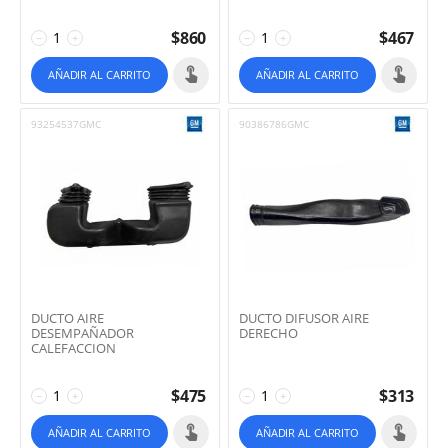
$
860
$
467
−
+
−
+
AÑADIR AL CARRITO
AÑADIR AL CARRITO
93254537GMC
90386786GMC
DUCTO AIRE
DUCTO DIFUSOR AIRE
DESEMPAÑADOR
DERECHO
CALEFACCION
$
475
$
313
−
+
−
+
AÑADIR AL CARRITO
AÑADIR AL CARRITO