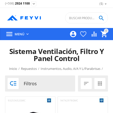
(+598)
2924 1100
($)
expand_more

0





MENÚ

Sistema Ventilación, Filtro Y
Panel Control
Inicio
/
Repuestos
/
Instrumentos, Audio, A/A Y L/Parabrisas
/

Filtros


93253652GMC
94742978GMC