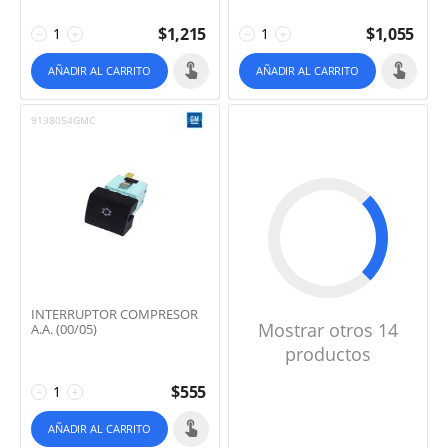
$
1,215
$
1,055
−
+
−
+
AÑADIR AL CARRITO
AÑADIR AL CARRITO
9138054GMC
INTERRUPTOR COMPRESOR
Mostrar otros 14
A.A. (00/05)
productos
$
555
−
+
AÑADIR AL CARRITO