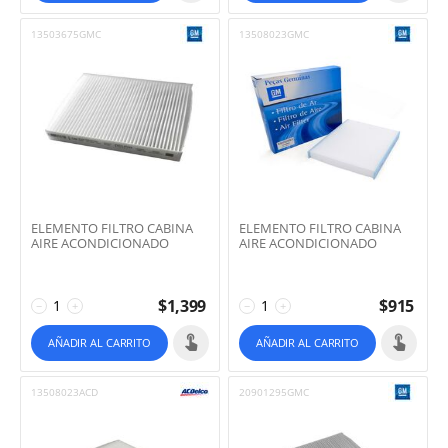
13503675GMC
13508023GMC
ELEMENTO FILTRO CABINA
ELEMENTO FILTRO CABINA
AIRE ACONDICIONADO
AIRE ACONDICIONADO
$
1,399
$
915
−
+
−
+
AÑADIR AL CARRITO
AÑADIR AL CARRITO
13508023ACD
20901295GMC