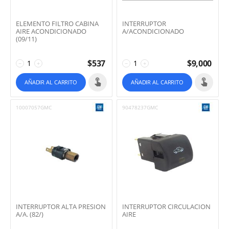
ELEMENTO FILTRO CABINA
INTERRUPTOR
AIRE ACONDICIONADO
A/ACONDICIONADO
(09/11)
$
537
$
9,000
−
+
−
+
AÑADIR AL CARRITO
AÑADIR AL CARRITO
10007057GMC
90478237GMC
INTERRUPTOR ALTA PRESION
INTERRUPTOR CIRCULACION
A/A. (82/)
AIRE