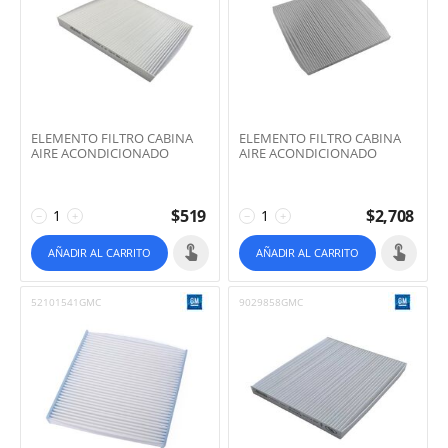
ELEMENTO FILTRO CABINA
ELEMENTO FILTRO CABINA
AIRE ACONDICIONADO
AIRE ACONDICIONADO
$
519
$
2,708
−
+
−
+
AÑADIR AL CARRITO
AÑADIR AL CARRITO
52101541GMC
9029858GMC