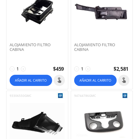
ALOJAMIENTO FILTRO
ALOJAMIENTO FILTRO
CABINA
CABINA
$
459
$
2,581
−
+
−
+
AÑADIR AL CARRITO
AÑADIR AL CARRITO
93306550GMC
94744786GMC