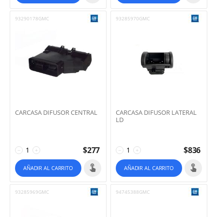
93290178GMC
93285970GMC
CARCASA DIFUSOR CENTRAL
CARCASA DIFUSOR LATERAL
LD
$
277
$
836
−
+
−
+
AÑADIR AL CARRITO
AÑADIR AL CARRITO
93285969GMC
94745388GMC