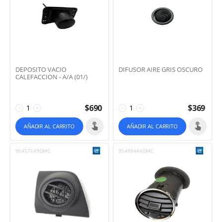
DEPOSITO VACIO
DIFUSOR AIRE GRIS OSCURO
CALEFACCION - A/A (01/)
$
690
$
369
−
+
−
+
AÑADIR AL CARRITO
AÑADIR AL CARRITO
96457649GMC
95488444GMC