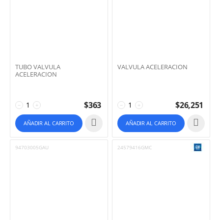
TUBO VALVULA
VALVULA ACELERACION
ACELERACION
$
363
$
26,251
−
+
−
+
AÑADIR AL CARRITO
AÑADIR AL CARRITO
94703005GAU
24579416GMC