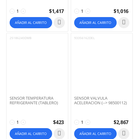
$
1,417
$
1,016
−
+
−
+
AÑADIR AL CARRITO
AÑADIR AL CARRITO
25186240DMB
93356162DEL
SENSOR TEMPERATURA
SENSOR VALVULA
REFRIGERANTE (TABLERO)
ACELERACION (--> 98500112)
$
423
$
2,867
−
+
−
+
AÑADIR AL CARRITO
AÑADIR AL CARRITO