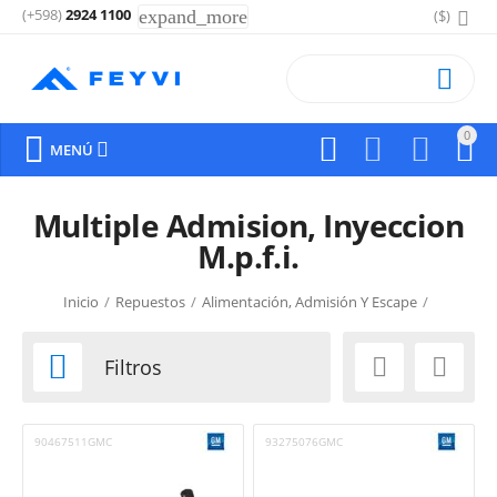
(+598)
2924 1100
expand_more
($)

0






MENÚ
Multiple Admision, Inyeccion
M.p.f.i.
Inicio
/
Repuestos
/
Alimentación, Admisión Y Escape
/



Filtros
90467511GMC
93275076GMC