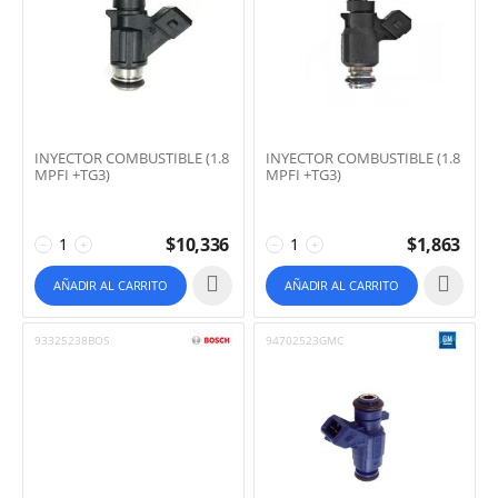
INYECTOR COMBUSTIBLE (1.8
INYECTOR COMBUSTIBLE (1.8
MPFI +TG3)
MPFI +TG3)
$
10,336
$
1,863
−
+
−
+
AÑADIR AL CARRITO
AÑADIR AL CARRITO
93325238BOS
94702523GMC