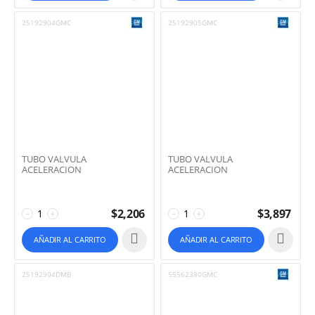
25192904GMC
25192905GMC
TUBO VALVULA
TUBO VALVULA
ACELERACION
ACELERACION
$
2,206
$
3,897
−
+
−
+
AÑADIR AL CARRITO
AÑADIR AL CARRITO
25192904DMB
55562380GMC