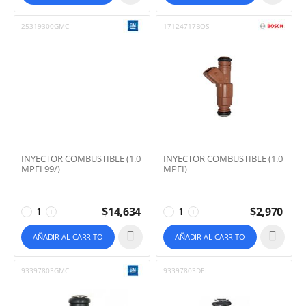
25319300GMC
17124717BOS
INYECTOR COMBUSTIBLE (1.0
INYECTOR COMBUSTIBLE (1.0
MPFI 99/)
MPFI)
$
14,634
$
2,970
−
+
−
+
AÑADIR AL CARRITO
AÑADIR AL CARRITO
93397803GMC
93397803DEL