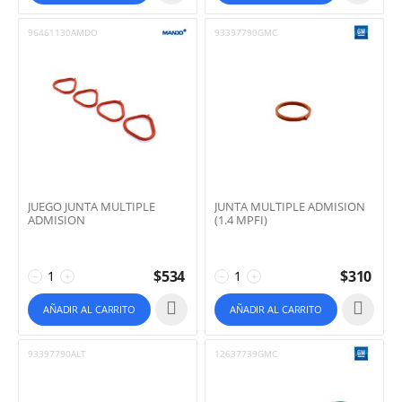
96461130AMDO
93397790GMC
JUEGO JUNTA MULTIPLE
JUNTA MULTIPLE ADMISION
ADMISION
(1.4 MPFI)
$
534
$
310
−
+
−
+
AÑADIR AL CARRITO
AÑADIR AL CARRITO
93397790ALT
12637739GMC