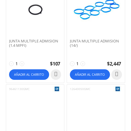
JUNTA MULTIPLE ADMISION
JUNTA MULTIPLE ADMISION
(1.4 MPFI)
(14/)
$
107
$
2,447
−
+
−
+
AÑADIR AL CARRITO
AÑADIR AL CARRITO
96461130GMC
12640050GMC