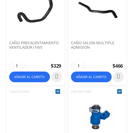
CAÑO PRECALENTAMIENTO
CAÑO SALIDA MULTIPLE
VENTILADOR (16V)
ADMISION
$
329
$
466
−
+
−
+
AÑADIR AL CARRITO
AÑADIR AL CARRITO
12662564GMC
24578819GMC