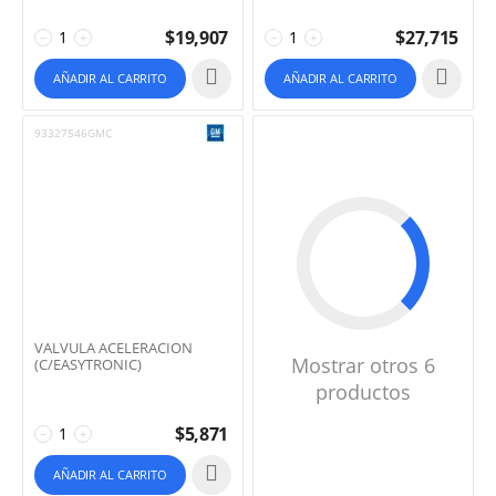
$
19,907
$
27,715
−
+
−
+
AÑADIR AL CARRITO
AÑADIR AL CARRITO
93327546GMC
VALVULA ACELERACION
Mostrar otros 6
(C/EASYTRONIC)
productos
$
5,871
−
+
AÑADIR AL CARRITO