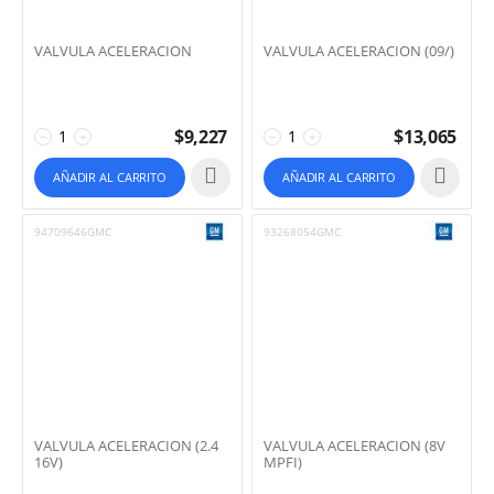
VALVULA ACELERACION
VALVULA ACELERACION (09/)
$
9,227
$
13,065
−
+
−
+
AÑADIR AL CARRITO
AÑADIR AL CARRITO
94709646GMC
93268054GMC
VALVULA ACELERACION (2.4
VALVULA ACELERACION (8V
16V)
MPFI)