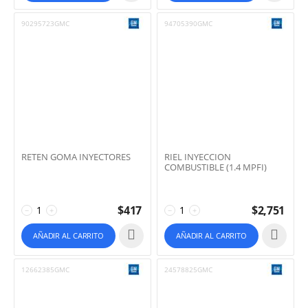
90295723GMC
94705390GMC
RETEN GOMA INYECTORES
RIEL INYECCION
COMBUSTIBLE (1.4 MPFI)
$
417
$
2,751
−
+
−
+
AÑADIR AL CARRITO
AÑADIR AL CARRITO
12662385GMC
24578825GMC