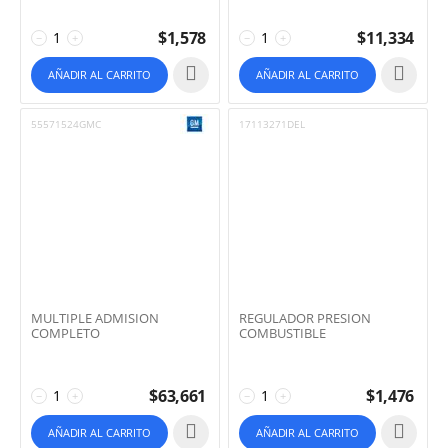
$
1,578
$
11,334
−
+
−
+
AÑADIR AL CARRITO
AÑADIR AL CARRITO
55571524GMC
17113271DEL
MULTIPLE ADMISION
REGULADOR PRESION
COMPLETO
COMBUSTIBLE
$
63,661
$
1,476
−
+
−
+
AÑADIR AL CARRITO
AÑADIR AL CARRITO