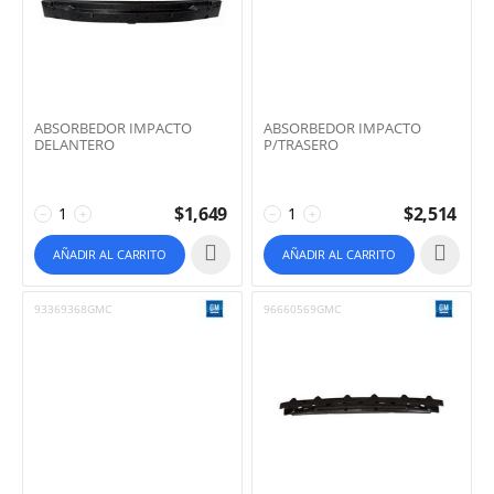
ABSORBEDOR IMPACTO
ABSORBEDOR IMPACTO
DELANTERO
P/TRASERO
$
1,649
$
2,514
−
+
−
+
AÑADIR AL CARRITO
AÑADIR AL CARRITO
93369368GMC
96660569GMC