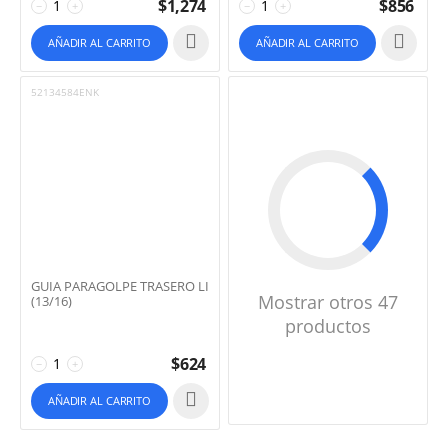
$
1,274
$
856
−
+
−
+
AÑADIR AL CARRITO
AÑADIR AL CARRITO
52134584ENK
GUIA PARAGOLPE TRASERO LI
Mostrar otros 47
(13/16)
productos
$
624
−
+
AÑADIR AL CARRITO