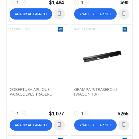
$
1,484
$
90
−
+
−
+
AÑADIR AL CARRITO
AÑADIR AL CARRITO
95235044GMC
94745282GMC
COBERTURA APLIQUE
GRAMPA P/TRASERO LI
PARAGOLPES TRASERO
(WAGON 10/)
$
1,077
$
266
−
+
−
+
AÑADIR AL CARRITO
AÑADIR AL CARRITO