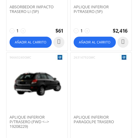
ABSORBEDOR IMPACTO
APLIQUE INFERIOR
TRASERO LI (5P)
P/TRASERO (5P)
$
61
$
2,416
−
+
−
+
AÑADIR AL CARRITO
AÑADIR AL CARRITO
96660240GMC
26314792GMC
APLIQUE INFERIOR
APLIQUE INFERIOR
P/TRASERO (FWD <-->
PARAGOLPE TRASERO
19208229)