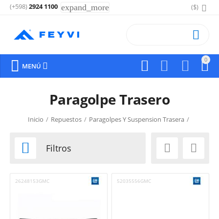
(+598)
2924 1100
expand_more
($)

0






MENÚ
Paragolpe Trasero
Inicio
/
Repuestos
/
Paragolpes Y Suspension Trasera
/



Filtros
26248153GMC
52035556GMC