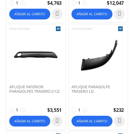
$
4,763
$
12,047
−
+
−
+
AÑADIR AL CARRITO
AÑADIR AL CARRITO
95961853GMC
90597586GMC
APLIQUE INFERIOR
APLIQUE PARAGOLPE
PARAGOLPES TRASERO (/12)
TRASERO LD
$
3,551
$
232
−
+
−
+
AÑADIR AL CARRITO
AÑADIR AL CARRITO