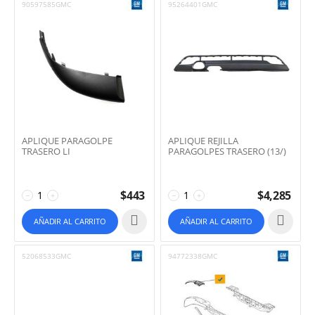
90597585GMC
95264401GMC
APLIQUE PARAGOLPE
APLIQUE REJILLA
TRASERO LI
PARAGOLPES TRASERO (13/)
$
443
$
4,285
−
+
−
+
AÑADIR AL CARRITO
AÑADIR AL CARRITO
52068533GMC
94772338GMC