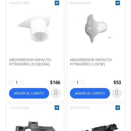
93240921GMC
90589349GMC
ABSORBEDOR IMPACTO
ABSORBEDOR IMPACTO
P/TRASERO LD (SEDAN)
P/TRASERO LI (3/5P)
$
166
$
53
−
+
−
+
AÑADIR AL CARRITO
AÑADIR AL CARRITO
13126031GMC
39064948GMC