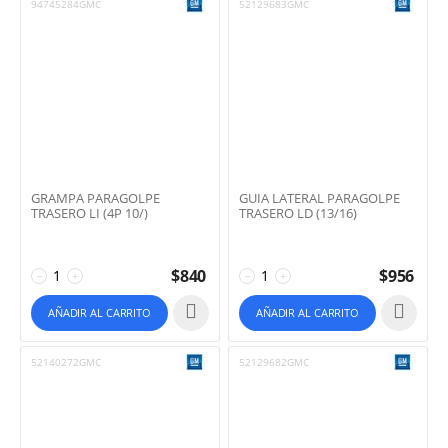
94745284GMC
52129683GMC
GRAMPA PARAGOLPE
GUIA LATERAL PARAGOLPE
TRASERO LI (4P 10/)
TRASERO LD (13/16)
$
840
$
956
−
+
−
+
AÑADIR AL CARRITO
AÑADIR AL CARRITO
52140272GMC
52129682GMC