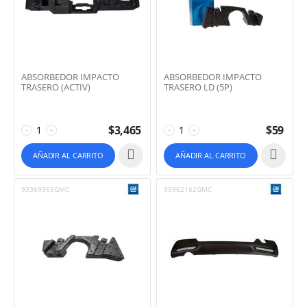
ABSORBEDOR IMPACTO
ABSORBEDOR IMPACTO
TRASERO (ACTIV)
TRASERO LD (5P)
$
3,465
$
59
−
+
−
+
AÑADIR AL CARRITO
AÑADIR AL CARRITO
93369365GMC
95962162GMC