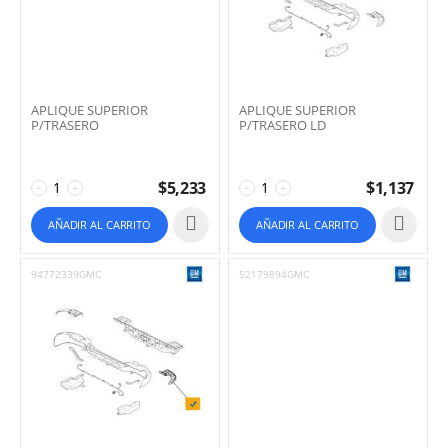
APLIQUE SUPERIOR
APLIQUE SUPERIOR
P/TRASERO
P/TRASERO LD
$
5,233
$
1,137
−
+
−
+
AÑADIR AL CARRITO
AÑADIR AL CARRITO
94772339GMC
52179894GMC