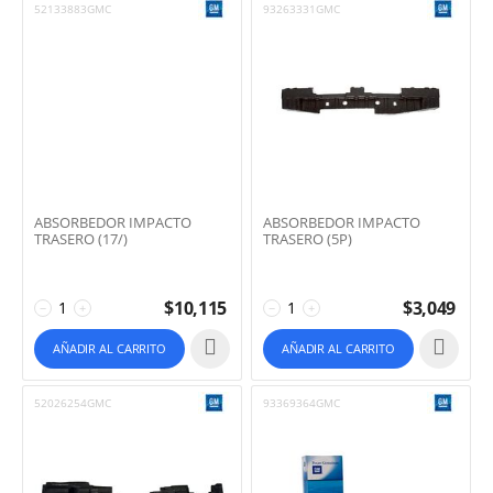
52133883GMC
93263331GMC
ABSORBEDOR IMPACTO
ABSORBEDOR IMPACTO
TRASERO (17/)
TRASERO (5P)
$
10,115
$
3,049
−
+
−
+
AÑADIR AL CARRITO
AÑADIR AL CARRITO
52026254GMC
93369364GMC