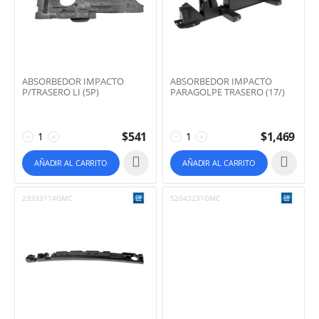
ABSORBEDOR IMPACTO
ABSORBEDOR IMPACTO
P/TRASERO LI (5P)
PARAGOLPE TRASERO (17/)
$
541
$
1,469
−
+
−
+
AÑADIR AL CARRITO
AÑADIR AL CARRITO
23333114GMC
52043231GMC