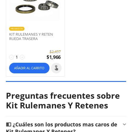
PROMOCIÓN
KIT RULEMANES Y RETEN
RUEDA TRASERA
$
2,457
$
1,966
−
+
AÑADIR AL CARRITO
Preguntas frecuentes sobre
Kit Rulemanes Y Retenes
💵 ¿Cuáles son los productos mas caros de
Kit Rulemanes Y Retenes?