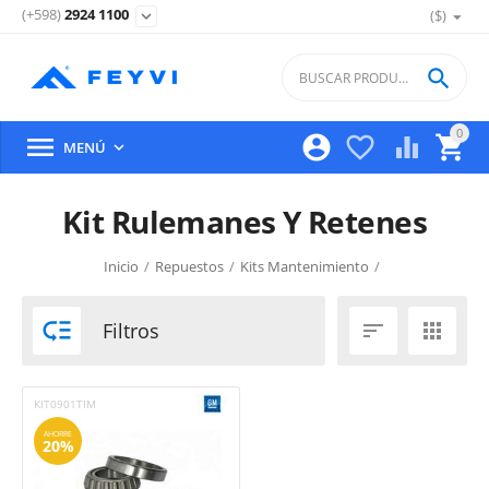
(+598)
2924 1100
($)
expand_more

0





MENÚ

Kit Rulemanes Y Retenes
Inicio
/
Repuestos
/
Kits Mantenimiento
/

Filtros


KIT0901TIM
AHORRE
20%