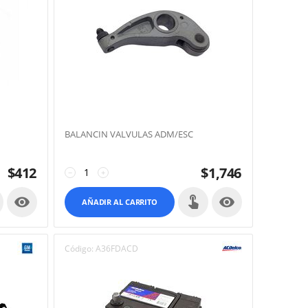
BALANCIN VALVULAS ADM/ESC
$
412
$
1,746
−
+


AÑADIR AL CARRITO
Código:
A36FDACD