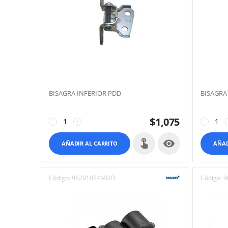
BISAGRA INFERIOR PDD
BISAGRA
$
1,075
−
+
−

AÑADIR AL CARRITO
AÑAD
Código:
96291054MDO
Código:
9