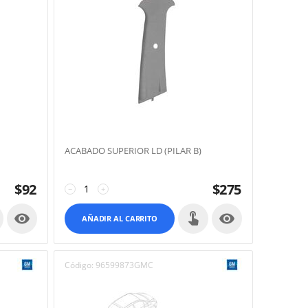
ACABADO SUPERIOR LD (PILAR B)
$
92
$
275
−
+


AÑADIR AL CARRITO
Código:
96599873GMC