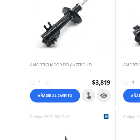
AMORTIGUADOR DELANTERO LD
AMORTIG
$
3,819
−
+
−

AÑADIR AL CARRITO
AÑAD
Código:
96601549GMC
Código:
9