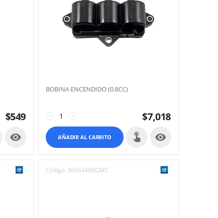
BOBINA ENCENDIDO (0.8CC)
$
549
$
7,018
−
+


AÑADIR AL CARRITO
Código:
96664480GMC