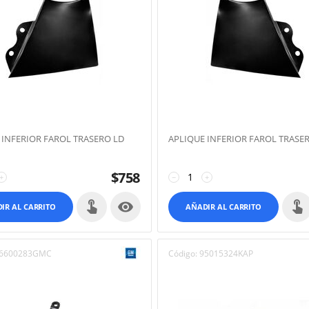
 INFERIOR FAROL TRASERO LD
APLIQUE INFERIOR FAROL TRASER
$
758
+
−
+

IR AL CARRITO
AÑADIR AL CARRITO
6600283GMC
Código:
95015324KAP