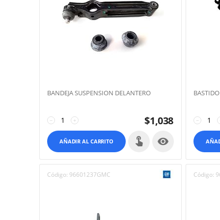
BANDEJA SUSPENSION DELANTERO
BASTIDO
$
1,038
−
+
−

AÑADIR AL CARRITO
AÑAD
Código:
96601237GMC
Código:
9