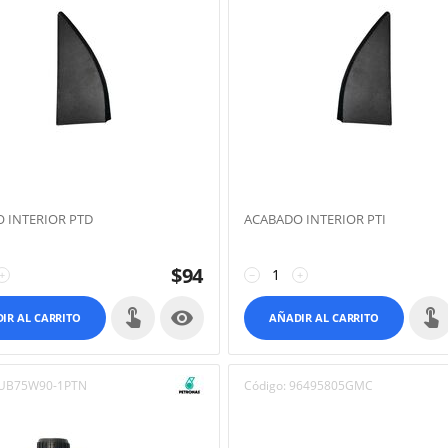
 INTERIOR PTD
ACABADO INTERIOR PTI
$
94
+
−
+

IR AL CARRITO
AÑADIR AL CARRITO
UB75W90-1PTN
Código:
96495805GMC