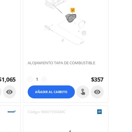
ALOJAMIENTO TAPA DE COMBUSTIBLE
$
1,065
$
357
−
+


AÑADIR AL CARRITO
Código:
96601550GMC