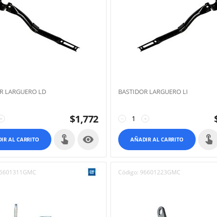
R LARGUERO LD
BASTIDOR LARGUERO LI
$
1,772
+
−
+

IR AL CARRITO
AÑADIR AL CARRITO
6601311GMC
Código:
96601223GMC