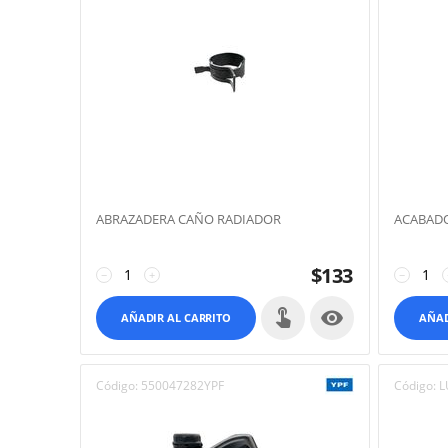
ABRAZADERA CAÑO RADIADOR
ACABADO
$
133
−
+
−

AÑADIR AL CARRITO
AÑAD
Código:
550047282YPF
Código:
L