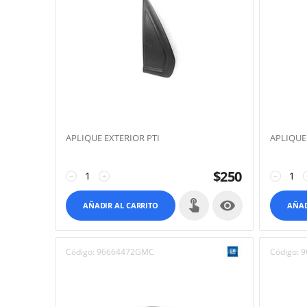
APLIQUE EXTERIOR PTI
APLIQUE
$
250
−
+
−

AÑADIR AL CARRITO
AÑAD
Código:
96664472GMC
Código:
9