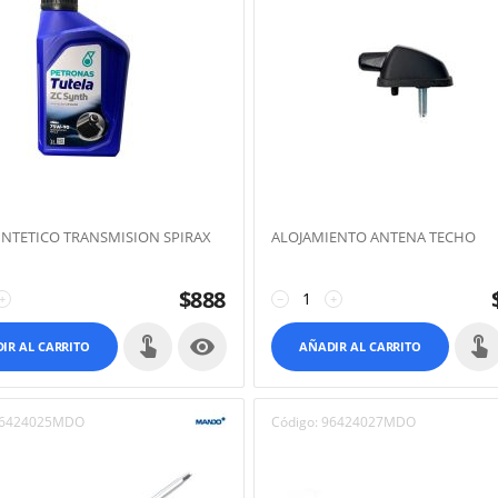
SINTETICO TRANSMISION SPIRAX
ALOJAMIENTO ANTENA TECHO
$
888
+
−
+

IR AL CARRITO
AÑADIR AL CARRITO
6424025MDO
Código:
96424027MDO