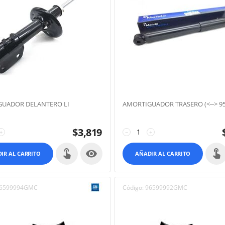
UADOR DELANTERO LI
AMORTIGUADOR TRASERO (<--> 95
$
3,819
+
−
+

IR AL CARRITO
AÑADIR AL CARRITO
6599994GMC
Código:
96599992GMC