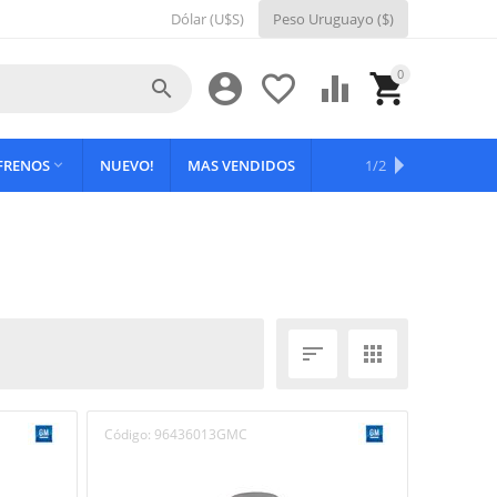
Dólar (U$S)
Peso Uruguayo ($)
0





 FRENOS
NUEVO!
MAS VENDIDOS
OFERTAS
1/2



Código:
96436013GMC