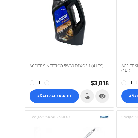
ACEITE SINTETICO 5W30 DEXOS 1 (4 LTS)
ACEITE 
(1LT)
$
3,818
−
+
−

AÑADIR AL CARRITO
AÑAD
Código:
96424026MDO
Código:
9