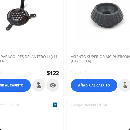
 PARAGOLPES DELANTERO LI (/11
ASIENTO SUPERIOR MC-PHERSON
ERO)
(CAZOLETA)
$
122
+
−
+

IR AL CARRITO
AÑADIR AL CARRITO
6599026GMC
Código:
96599027GMC