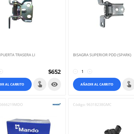
 PUERTA TRASERA LI
BISAGRA SUPERIOR PDD (SPARK)
$
652
+
−
+

IR AL CARRITO
AÑADIR AL CARRITO
6666219MDO
Código:
96318238GMC