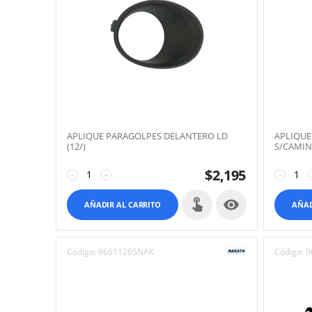
APLIQUE PARAGOLPES DELANTERO LD
APLIQUE
(12/)
S/CAMIN
$
2,195
−
+
−

AÑADIR AL CARRITO
AÑAD
Código:
96611265NAK
Código:
9