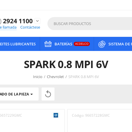
)
2924 1100
expand_more
de llamada
Contáctese
EITES LUBRICANTES
BATERÍAS
SISTEMA DE
ACDELCO
SPARK 0.8 MPI 6V
Inicio
/
Chevrolet
/
SPARK 0.8 MPI 6V

ADO DE LA PIEZA
6657229GMC
Código:
96657228GMC