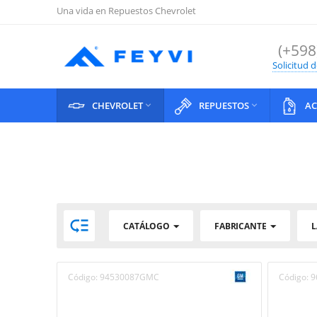
Una vida en Repuestos Chevrolet
(+598
Solicitud 
CHEVROLET
REPUESTOS
AC



CATÁLOGO
FABRICANTE
L
Código:
94530087GMC
Código:
9