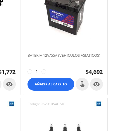
BATERIA 12V/55A (VEHICULOS ASIATICOS)
$
1,772
$
4,692
−
+


AÑADIR AL CARRITO
Código:
96291054GMC