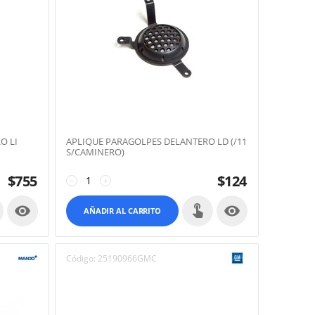
O LI
APLIQUE PARAGOLPES DELANTERO LD (/11
S/CAMINERO)
$
755
$
124
−
+


AÑADIR AL CARRITO
Código:
25190966GMC