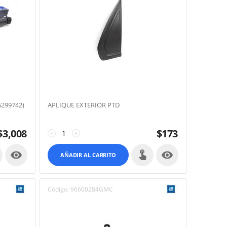
299742)
APLIQUE EXTERIOR PTD
$
3,008
$
173
−
+


AÑADIR AL CARRITO
Código:
96600284GMC