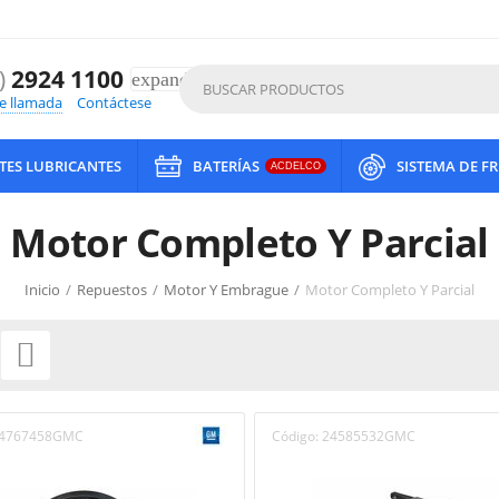
)
2924 1100
expand_more
de llamada
Contáctese
ITES LUBRICANTES
BATERÍAS
SISTEMA DE F
ACDELCO
Motor Completo Y Parcial
Inicio
/
Repuestos
/
Motor Y Embrague
/
Motor Completo Y Parcial

4767458GMC
Código:
24585532GMC