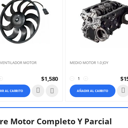
OVENTILADOR MOTOR
MEDIO MOTOR 1.0 JOY
$
1,580
$
1
+
−
+

IR AL CARRITO
AÑADIR AL CARRITO
re Motor Completo Y Parcial