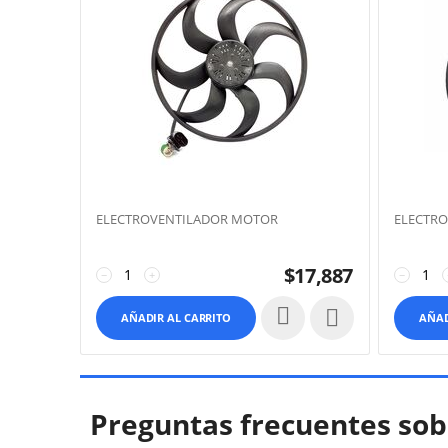
ELECTROVENTILADOR MOTOR
ELECTR
$
17,887
−
+
−

AÑADIR AL CARRITO
AÑAD
Preguntas frecuentes sob