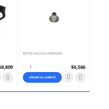
RETEN VALVULA ADMISON
58,809
$
6,566
−
+


AÑADIR AL CARRITO