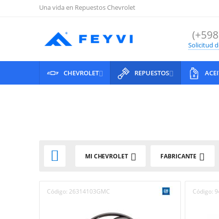
Una vida en Repuestos Chevrolet
(+598
Solicitud 
CHEVROLET
REPUESTOS
ACE



MI CHEVROLET
FABRICANTE
Código:
26314103GMC
Código:
9