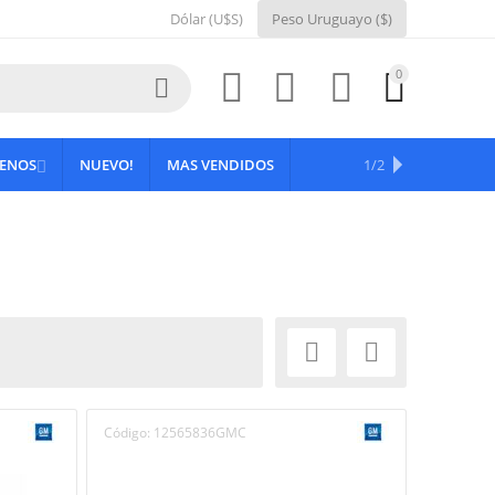
Dólar (U$S)
Peso Uruguayo ($)
0





RENOS
NUEVO!
MAS VENDIDOS
OFERTAS
1/2



Código:
12565836GMC