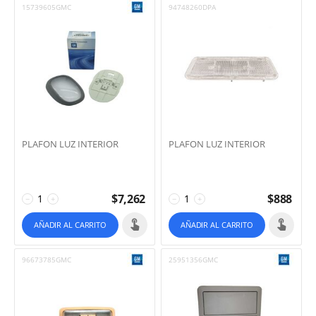
15739605GMC
94748260DPA
PLAFON LUZ INTERIOR
PLAFON LUZ INTERIOR
$
7,262
$
888
−
+
−
+
AÑADIR AL CARRITO
AÑADIR AL CARRITO
96673785GMC
25951356GMC