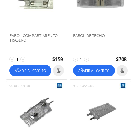
FAROL COMPARTIMIENTO
FAROL DE TECHO
TRASERO
$
159
$
708
−
+
−
+
AÑADIR AL CARRITO
AÑADIR AL CARRITO
90306633GMC
93205455GMC