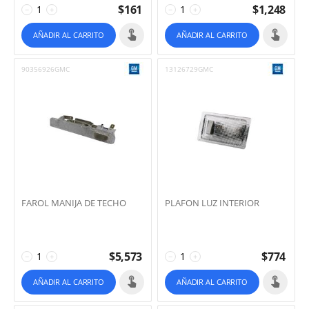
$
161
$
1,248
−
+
−
+
AÑADIR AL CARRITO
AÑADIR AL CARRITO
90356926GMC
13126729GMC
FAROL MANIJA DE TECHO
PLAFON LUZ INTERIOR
$
5,573
$
774
−
+
−
+
AÑADIR AL CARRITO
AÑADIR AL CARRITO