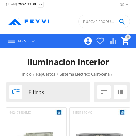
(+598)
2924 1100
($)
expand_more

0





MENÚ

Iluminacion Interior
Inicio
/
Repuestos
/
Sistema Eléctrico Carrocería
/

Filtros


96247398GMC
9153194GMC