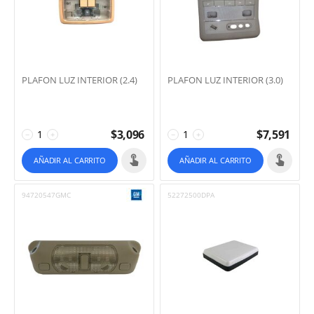
PLAFON LUZ INTERIOR (2.4)
PLAFON LUZ INTERIOR (3.0)
$
3,096
$
7,591
−
+
−
+
AÑADIR AL CARRITO
AÑADIR AL CARRITO
94720547GMC
52272500DPA