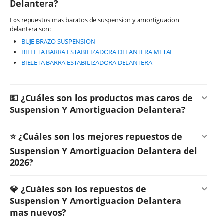
Delantera?
Los repuestos mas baratos de suspension y amortiguacion
delantera son:
BUJE BRAZO SUSPENSION
BIELETA BARRA ESTABILIZADORA DELANTERA METAL
BIELETA BARRA ESTABILIZADORA DELANTERA
💵 ¿Cuáles son los productos mas caros de
Suspension Y Amortiguacion Delantera?
⭐ ¿Cuáles son los mejores repuestos de
Suspension Y Amortiguacion Delantera del
2026?
💎 ¿Cuáles son los repuestos de
Suspension Y Amortiguacion Delantera
mas nuevos?