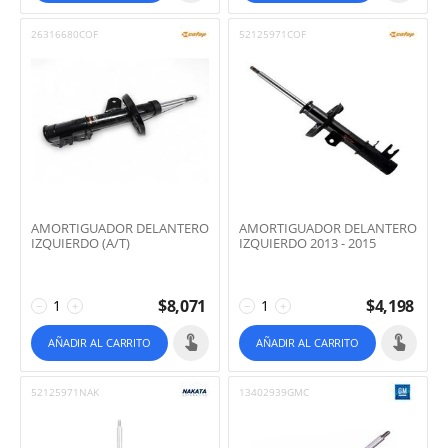
26316680COF
52125971COF
AMORTIGUADOR DELANTERO
AMORTIGUADOR DELANTERO
IZQUIERDO (A/T)
IZQUIERDO 2013 - 2015
$
8,071
$
4,198
−
+
−
+
AÑADIR AL CARRITO
AÑADIR AL CARRITO
52125971NAK
13402939GMC