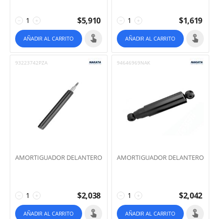
$
5,910
$
1,619
−
+
−
+
AÑADIR AL CARRITO
AÑADIR AL CARRITO
93223742PZA
94646969NAK
AMORTIGUADOR DELANTERO
AMORTIGUADOR DELANTERO
$
2,038
$
2,042
−
+
−
+
AÑADIR AL CARRITO
AÑADIR AL CARRITO