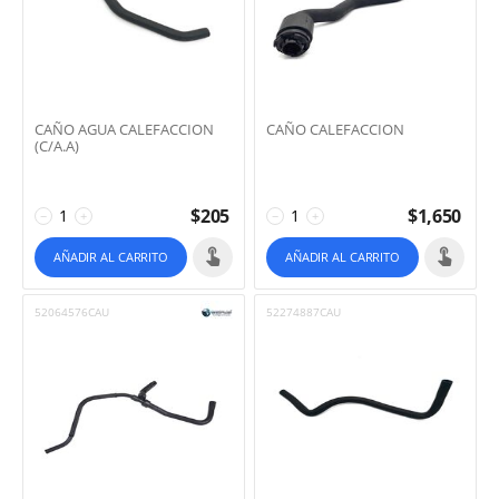
CAÑO AGUA CALEFACCION
CAÑO CALEFACCION
(C/A.A)
$
205
$
1,650
−
+
−
+
AÑADIR AL CARRITO
AÑADIR AL CARRITO
52064576CAU
52274887CAU