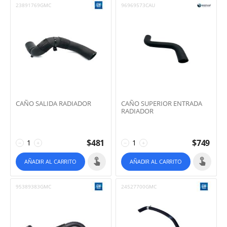
23891769GMC
96969573CAU
CAÑO SALIDA RADIADOR
CAÑO SUPERIOR ENTRADA
RADIADOR
$
481
$
749
−
+
−
+
AÑADIR AL CARRITO
AÑADIR AL CARRITO
95389383GMC
24527700GMC