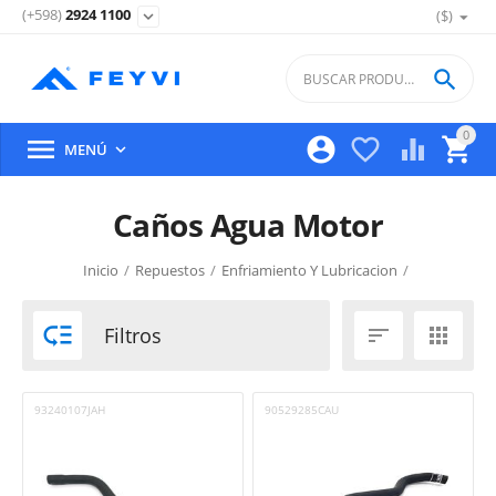
(+598)
2924 1100
($)
expand_more

0





MENÚ

Caños Agua Motor
Inicio
/
Repuestos
/
Enfriamiento Y Lubricacion
/

Filtros


93240107JAH
90529285CAU