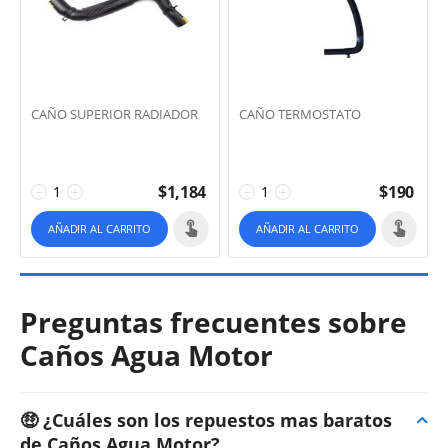
CAÑO SUPERIOR RADIADOR
CAÑO TERMOSTATO
$
1,184
$
190
−
+
−
+
AÑADIR AL CARRITO
AÑADIR AL CARRITO
Preguntas frecuentes sobre
Caños Agua Motor
🤑 ¿Cuáles son los repuestos mas baratos
de Caños Agua Motor?