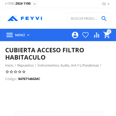
(+598)
2924 1100
($)
expand_more

0





MENÚ

CUBIERTA ACCESO FILTRO
HABITACULO
Inicio
/
Repuestos
/
Instrumentos, Audio, A/A Y L/Parabrisas
/
Sistema Ventilación, Filtro Y Panel Control
/
Código:
94767146GMC