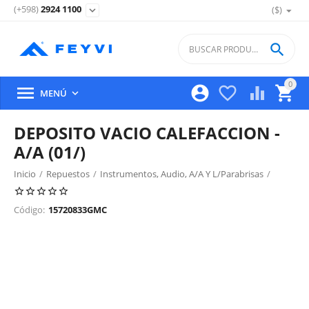
(+598)
2924 1100
($)
expand_more

0





MENÚ

DEPOSITO VACIO CALEFACCION -
A/A (01/)
Inicio
/
Repuestos
/
Instrumentos, Audio, A/A Y L/Parabrisas
/
Sistema Ventilación, Filtro Y Panel Control
/
Código:
15720833GMC