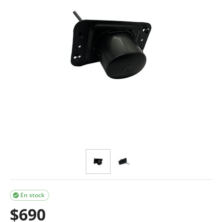
En stock

$
690