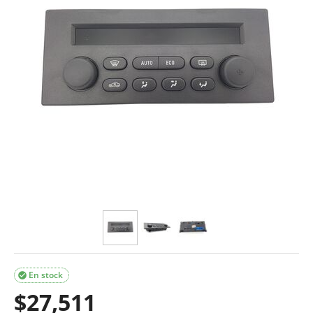
En stock

$
27,511