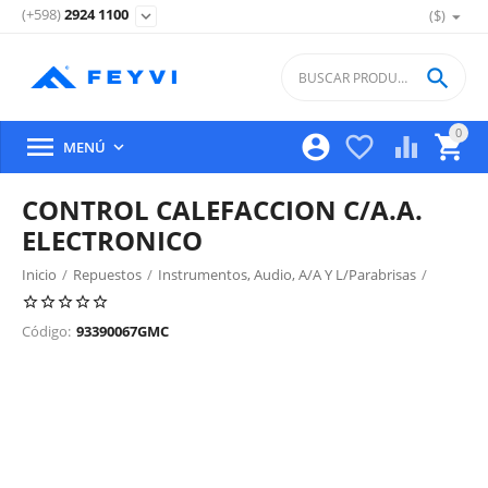
(+598)
2924 1100
($)
expand_more

0





MENÚ

CONTROL CALEFACCION C/A.A.
ELECTRONICO
Inicio
/
Repuestos
/
Instrumentos, Audio, A/A Y L/Parabrisas
/
Sistema Ventilación, Filtro Y Panel Control
/
Código:
93390067GMC