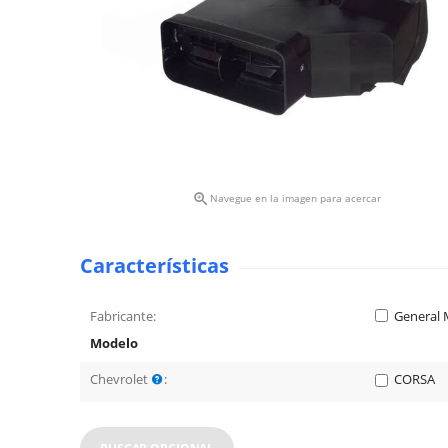

Navegue en la imagen para acercar
Características
Fabricante:
General 
Modelo
Chevrolet
:
CORSA