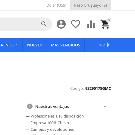
Dólar (U$S)
Peso Uruguayo ($)
0





 FRENOS
NUEVO!
MAS VENDIDOS
OFERTAS
1/2

Código:
93290178GMC
Nuestras ventajas
— Profesionales a su disposición
— Empresa 100% Chevrolet
— Cambios y devoluciones