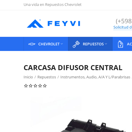
Una vida en Repuestos Chevrolet
(+598
Solicitud 
CHEVROLET
REPUESTOS
AC


CARCASA DIFUSOR CENTRAL
Inicio
/
Repuestos
/
Instrumentos, Audio, A/A Y L/Parabrisas