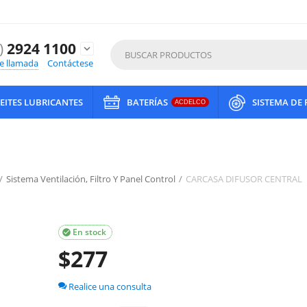
)
2924 1100
expand_more
de llamada
Contáctese
EITES LUBRICANTES
BATERÍAS
SISTEMA DE
ACDELCO
/
Sistema Ventilación, Filtro Y Panel Control
/
CARCASA DIFUSOR CENTRAL
En stock

$
277
Realice una consulta