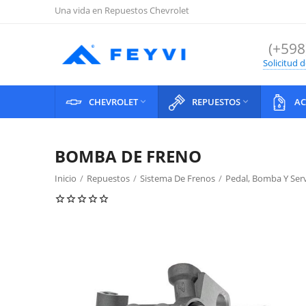
Una vida en Repuestos Chevrolet
(+598
Solicitud 
CHEVROLET
REPUESTOS
AC


BOMBA DE FRENO
Inicio
/
Repuestos
/
Sistema De Frenos
/
Pedal, Bomba Y Ser