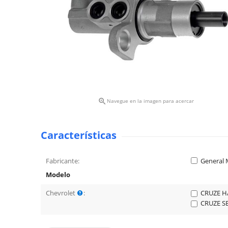

Navegue en la imagen para acercar
Características
Fabricante:
General 
Modelo
Chevrolet
:
CRUZE H
CRUZE SE