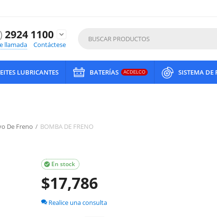
)
2924 1100
expand_more
de llamada
Contáctese
EITES LUBRICANTES
BATERÍAS
SISTEMA DE
ACDELCO
vo De Freno
/
BOMBA DE FRENO
En stock

$
17,786
Realice una consulta