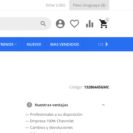
Dólar (U$S)
Peso Uruguayo ($)
0





 FRENOS
NUEVO!
MAS VENDIDOS
OFERTAS
1/2

Código:
13286445GMC
Nuestras ventajas
— Profesionales a su disposición
— Empresa 100% Chevrolet
— Cambios y devoluciones