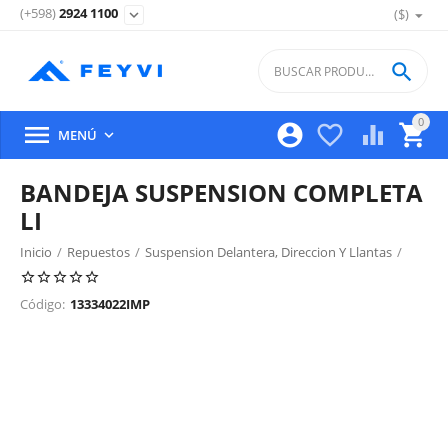
(+598)
2924 1100
($)
expand_more

0





MENÚ

BANDEJA SUSPENSION COMPLETA
LI
Inicio
/
Repuestos
/
Suspension Delantera, Direccion Y Llantas
/
Suspension Y Amortiguacion Delantera
/
Código:
13334022IMP