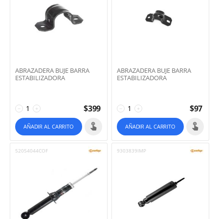
ABRAZADERA BUJE BARRA
ABRAZADERA BUJE BARRA
ESTABILIZADORA
ESTABILIZADORA
$
399
$
97
−
+
−
+
AÑADIR AL CARRITO
AÑADIR AL CARRITO
52054044COF
9303839IMP