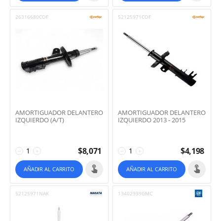
26316680COF
52125971COF
AMORTIGUADOR DELANTERO
AMORTIGUADOR DELANTERO
IZQUIERDO (A/T)
IZQUIERDO 2013 - 2015
$
8,071
$
4,198
−
+
−
+
AÑADIR AL CARRITO
AÑADIR AL CARRITO
52125971NAK
13402939GMC