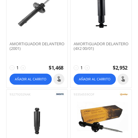
AMORTIGUADOR DELANTERO
AMORTIGUADOR DELANTERO
(2001)
(4X2 00/01)
$
1,468
$
2,952
−
+
−
+
AÑADIR AL CARRITO
AÑADIR AL CARRITO
93279202NAK
93354559COF