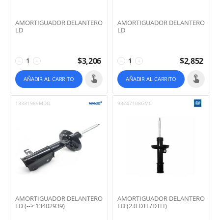
AMORTIGUADOR DELANTERO
AMORTIGUADOR DELANTERO
LD
LD
$
3,206
$
2,852
−
+
−
+
AÑADIR AL CARRITO
AÑADIR AL CARRITO
13331989MDO
93247108GMC
AMORTIGUADOR DELANTERO
AMORTIGUADOR DELANTERO
LD (--> 13402939)
LD (2.0 DTL/DTH)