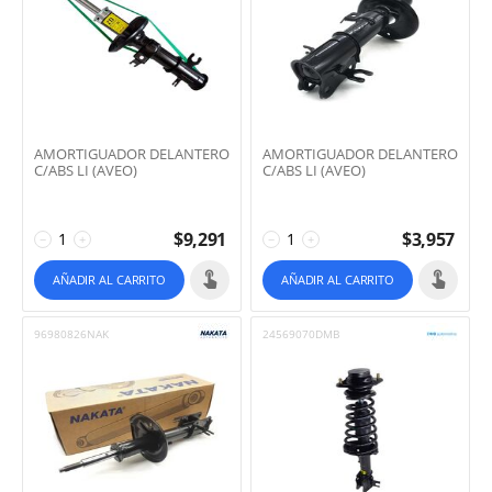
AMORTIGUADOR DELANTERO
AMORTIGUADOR DELANTERO
C/ABS LI (AVEO)
C/ABS LI (AVEO)
$
9,291
$
3,957
−
+
−
+
AÑADIR AL CARRITO
AÑADIR AL CARRITO
96980826NAK
24569070DMB