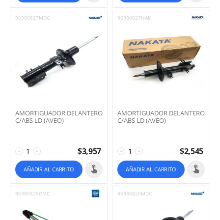
96980827MDO
96980827NAK
AMORTIGUADOR DELANTERO
AMORTIGUADOR DELANTERO
C/ABS LD (AVEO)
C/ABS LD (AVEO)
$
3,957
$
2,545
−
+
−
+
AÑADIR AL CARRITO
AÑADIR AL CARRITO
96980826GMC
96980826MDO