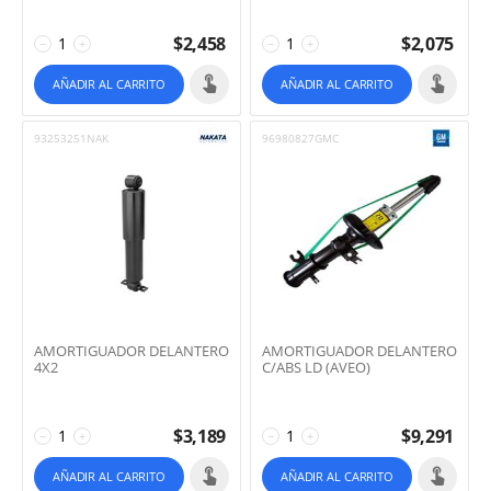
$
2,458
$
2,075
−
+
−
+
AÑADIR AL CARRITO
AÑADIR AL CARRITO
93253251NAK
96980827GMC
AMORTIGUADOR DELANTERO
AMORTIGUADOR DELANTERO
4X2
C/ABS LD (AVEO)
$
3,189
$
9,291
−
+
−
+
AÑADIR AL CARRITO
AÑADIR AL CARRITO