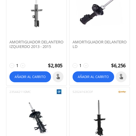
AMORTIGUADOR DELANTERO
AMORTIGUADOR DELANTERO
IZQUIERDO 2013 - 2015
LD
$
2,805
$
6,256
−
+
−
+
AÑADIR AL CARRITO
AÑADIR AL CARRITO
23544211GMC
52024163COF