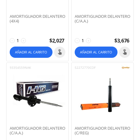
AMORTIGUADOR DELANTERO
AMORTIGUADOR DELANTERO
(4X4)
(C/A.A.)
$
2,027
$
3,676
−
+
−
+
AÑADIR AL CARRITO
AÑADIR AL CARRITO
93354559NAK
52272770COF
AMORTIGUADOR DELANTERO
AMORTIGUADOR DELANTERO
(C/A.A.)
(C/REG)