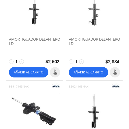
AMORTIGUADOR DELANTERO
AMORTIGUADOR DELANTERO
LD
LD
$
2,602
$
2,884
−
+
−
+
AÑADIR AL CARRITO
AÑADIR AL CARRITO
95917163NAK
52024163NAK