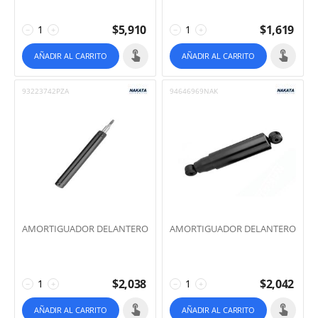
$
5,910
$
1,619
−
+
−
+
AÑADIR AL CARRITO
AÑADIR AL CARRITO
93223742PZA
94646969NAK
AMORTIGUADOR DELANTERO
AMORTIGUADOR DELANTERO
$
2,038
$
2,042
−
+
−
+
AÑADIR AL CARRITO
AÑADIR AL CARRITO