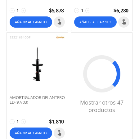
$
5,878
$
6,280
−
+
−
+
AÑADIR AL CARRITO
AÑADIR AL CARRITO
93321694COF
AMORTIGUADOR DELANTERO
Mostrar otros 47
LD (97/03)
productos
$
1,810
−
+
AÑADIR AL CARRITO