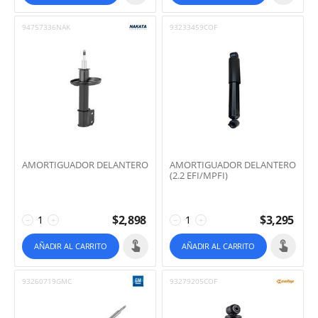
94757336NAK
93233459COF
AMORTIGUADOR DELANTERO
AMORTIGUADOR DELANTERO
(2.2 EFI/MPFI)
$
2,898
$
3,295
−
+
−
+
AÑADIR AL CARRITO
AÑADIR AL CARRITO
93260719GMC
93279205COF