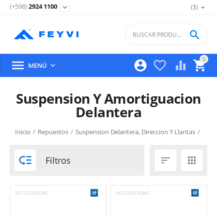
(+598)
2924 1100
($)
expand_more

0





MENÚ

Suspension Y Amortiguacion
Delantera
Inicio
/
Repuestos
/
Suspension Delantera, Direccion Y Llantas
/
Suspension Y Amortiguacion Delantera

Filtros


94733260GMC
96535093GMC