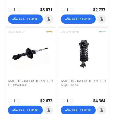
$
8,071
$
2,737
−
+
−
+
AÑADIR AL CARRITO
AÑADIR AL CARRITO
93281358COF
24569069DMB
AMORTIGUADOR DELANTERO
AMORTIGUADOR DELANTERO
HIDRAULICO
IZQUIERDO
$
2,673
$
4,364
−
+
−
+
AÑADIR AL CARRITO
AÑADIR AL CARRITO