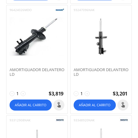
96424026MDO
93247096NAK
AMORTIGUADOR DELANTERO
AMORTIGUADOR DELANTERO
LD
LD
$
3,819
$
3,201
−
+
−
+
AÑADIR AL CARRITO
AÑADIR AL CARRITO
93312908NAK
93348920NAK