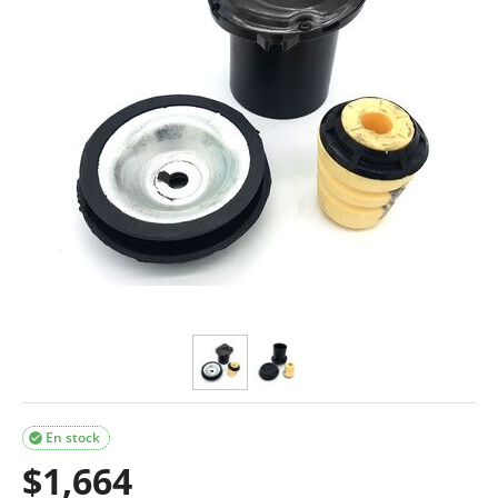
En stock

$
1,664