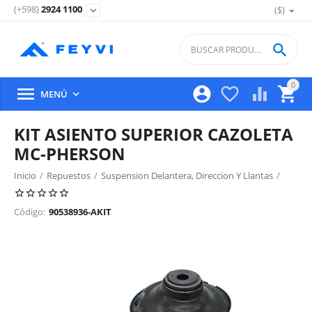
(+598)
2924 1100
($)
expand_more

0





MENÚ

KIT ASIENTO SUPERIOR CAZOLETA
MC-PHERSON
Inicio
/
Repuestos
/
Suspension Delantera, Direccion Y Llantas
/
Suspension Y Amortiguacion Delantera
/
Código:
90538936-AKIT