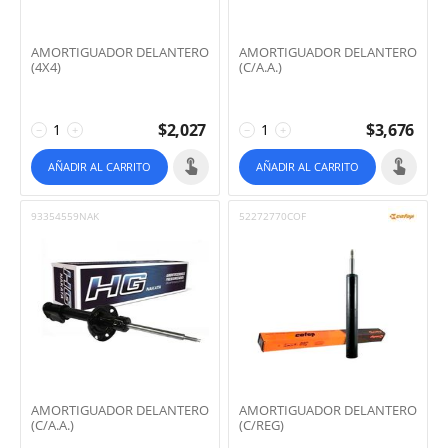
AMORTIGUADOR DELANTERO
AMORTIGUADOR DELANTERO
(4X4)
(C/A.A.)
$
2,027
$
3,676
−
+
−
+
AÑADIR AL CARRITO
AÑADIR AL CARRITO
93354559NAK
52272770COF
AMORTIGUADOR DELANTERO
AMORTIGUADOR DELANTERO
(C/A.A.)
(C/REG)