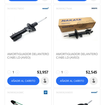
96980827MDO
96980827NAK
AMORTIGUADOR DELANTERO
AMORTIGUADOR DELANTERO
C/ABS LD (AVEO)
C/ABS LD (AVEO)
$
3,957
$
2,545
−
+
−
+
AÑADIR AL CARRITO
AÑADIR AL CARRITO
96980826GMC
96980826MDO