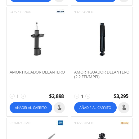
94757336NAK
93233459COF
AMORTIGUADOR DELANTERO
AMORTIGUADOR DELANTERO
(2.2 EFI/MPFI)
$
2,898
$
3,295
−
+
−
+
AÑADIR AL CARRITO
AÑADIR AL CARRITO
93260719GMC
93279205COF