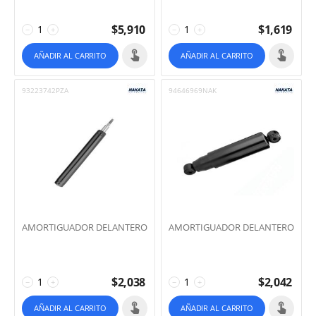
$
5,910
$
1,619
−
+
−
+
AÑADIR AL CARRITO
AÑADIR AL CARRITO
93223742PZA
94646969NAK
AMORTIGUADOR DELANTERO
AMORTIGUADOR DELANTERO
$
2,038
$
2,042
−
+
−
+
AÑADIR AL CARRITO
AÑADIR AL CARRITO