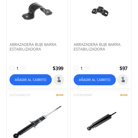
ABRAZADERA BUJE BARRA
ABRAZADERA BUJE BARRA
ESTABILIZADORA
ESTABILIZADORA
$
399
$
97
−
+
−
+
AÑADIR AL CARRITO
AÑADIR AL CARRITO
52054044COF
9303839IMP