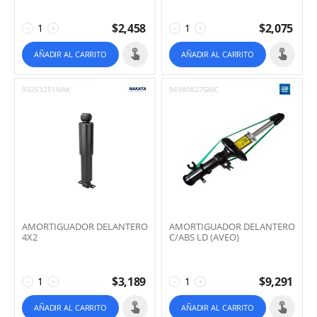
$
2,458
$
2,075
−
+
−
+
AÑADIR AL CARRITO
AÑADIR AL CARRITO
93253251NAK
96980827GMC
AMORTIGUADOR DELANTERO
AMORTIGUADOR DELANTERO
4X2
C/ABS LD (AVEO)
$
3,189
$
9,291
−
+
−
+
AÑADIR AL CARRITO
AÑADIR AL CARRITO