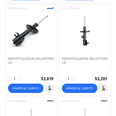
96424026MDO
93247096NAK
AMORTIGUADOR DELANTERO
AMORTIGUADOR DELANTERO
LD
LD
$
3,819
$
3,201
−
+
−
+
AÑADIR AL CARRITO
AÑADIR AL CARRITO
93312908NAK
93348920NAK