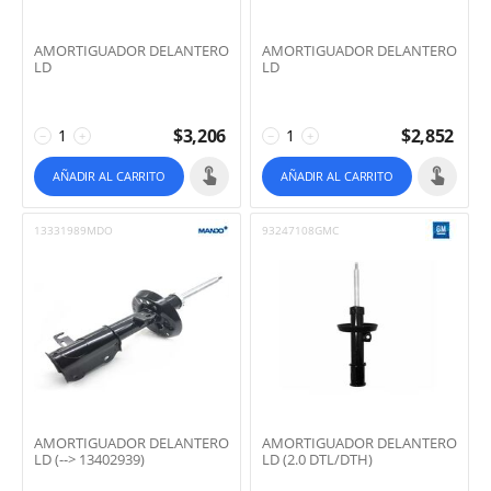
AMORTIGUADOR DELANTERO
AMORTIGUADOR DELANTERO
LD
LD
$
3,206
$
2,852
−
+
−
+
AÑADIR AL CARRITO
AÑADIR AL CARRITO
13331989MDO
93247108GMC
AMORTIGUADOR DELANTERO
AMORTIGUADOR DELANTERO
LD (--> 13402939)
LD (2.0 DTL/DTH)