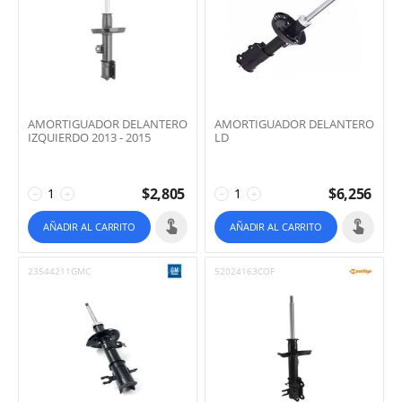
AMORTIGUADOR DELANTERO
AMORTIGUADOR DELANTERO
IZQUIERDO 2013 - 2015
LD
$
2,805
$
6,256
−
+
−
+
AÑADIR AL CARRITO
AÑADIR AL CARRITO
23544211GMC
52024163COF