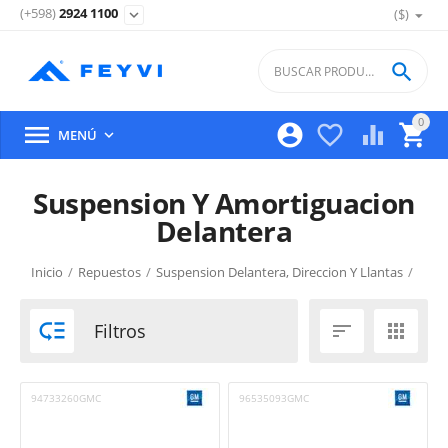
(+598)
2924 1100
($)
expand_more

0





MENÚ

Suspension Y Amortiguacion
Delantera
Inicio
/
Repuestos
/
Suspension Delantera, Direccion Y Llantas
/
Suspension Y Amortiguacion Delantera

Filtros


94733260GMC
96535093GMC