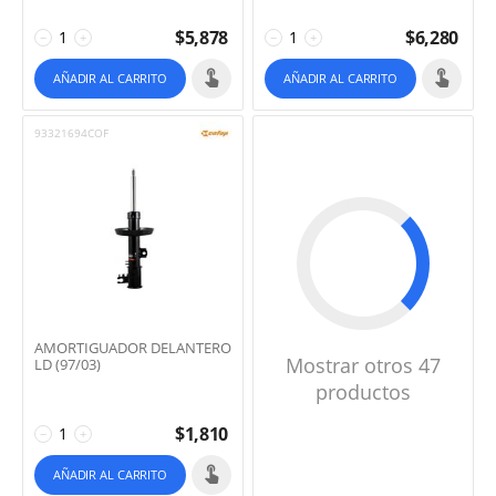
$
5,878
$
6,280
−
+
−
+
AÑADIR AL CARRITO
AÑADIR AL CARRITO
93321694COF
AMORTIGUADOR DELANTERO
Mostrar otros 47
LD (97/03)
productos
$
1,810
−
+
AÑADIR AL CARRITO