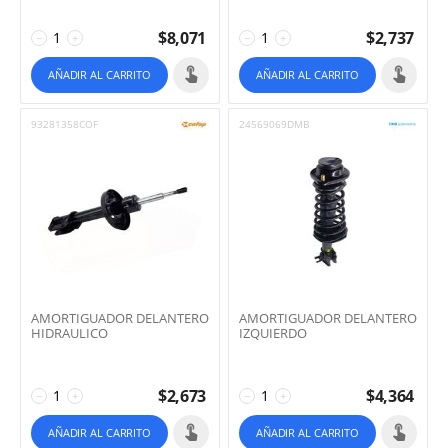
$
8,071
$
2,737
−
+
−
+
AÑADIR AL CARRITO
AÑADIR AL CARRITO
93281358COF
24569069DMB
AMORTIGUADOR DELANTERO
AMORTIGUADOR DELANTERO
HIDRAULICO
IZQUIERDO
$
2,673
$
4,364
−
+
−
+
AÑADIR AL CARRITO
AÑADIR AL CARRITO