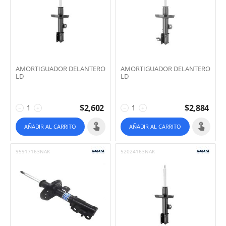
AMORTIGUADOR DELANTERO
AMORTIGUADOR DELANTERO
LD
LD
$
2,602
$
2,884
−
+
−
+
AÑADIR AL CARRITO
AÑADIR AL CARRITO
95917163NAK
52024163NAK