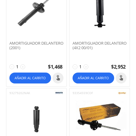
AMORTIGUADOR DELANTERO
AMORTIGUADOR DELANTERO
(2001)
(4X2 00/01)
$
1,468
$
2,952
−
+
−
+
AÑADIR AL CARRITO
AÑADIR AL CARRITO
93279202NAK
93354559COF