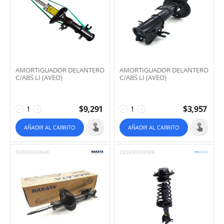
AMORTIGUADOR DELANTERO
AMORTIGUADOR DELANTERO
C/ABS LI (AVEO)
C/ABS LI (AVEO)
$
9,291
$
3,957
−
+
−
+
AÑADIR AL CARRITO
AÑADIR AL CARRITO
96980826NAK
24569070DMB