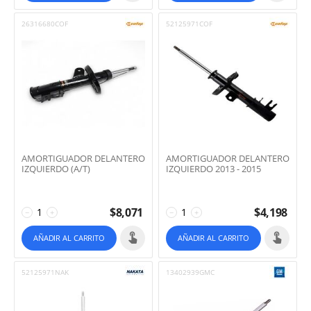
26316680COF
52125971COF
AMORTIGUADOR DELANTERO
AMORTIGUADOR DELANTERO
IZQUIERDO (A/T)
IZQUIERDO 2013 - 2015
$
8,071
$
4,198
−
+
−
+
AÑADIR AL CARRITO
AÑADIR AL CARRITO
52125971NAK
13402939GMC