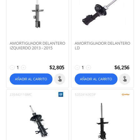
AMORTIGUADOR DELANTERO
AMORTIGUADOR DELANTERO
IZQUIERDO 2013 - 2015
LD
$
2,805
$
6,256
−
+
−
+
AÑADIR AL CARRITO
AÑADIR AL CARRITO
23544211GMC
52024163COF