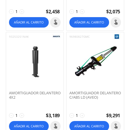
$
2,458
$
2,075
−
+
−
+
AÑADIR AL CARRITO
AÑADIR AL CARRITO
93253251NAK
96980827GMC
AMORTIGUADOR DELANTERO
AMORTIGUADOR DELANTERO
4X2
C/ABS LD (AVEO)
$
3,189
$
9,291
−
+
−
+
AÑADIR AL CARRITO
AÑADIR AL CARRITO