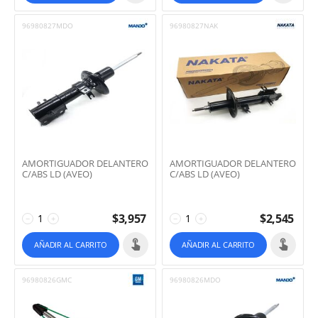
96980827MDO
96980827NAK
AMORTIGUADOR DELANTERO
AMORTIGUADOR DELANTERO
C/ABS LD (AVEO)
C/ABS LD (AVEO)
$
3,957
$
2,545
−
+
−
+
AÑADIR AL CARRITO
AÑADIR AL CARRITO
96980826GMC
96980826MDO