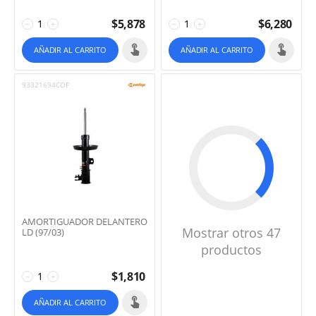
$
5,878
$
6,280
−
+
−
+
AÑADIR AL CARRITO
AÑADIR AL CARRITO
93321694COF
AMORTIGUADOR DELANTERO
Mostrar otros 47
LD (97/03)
productos
$
1,810
−
+
AÑADIR AL CARRITO