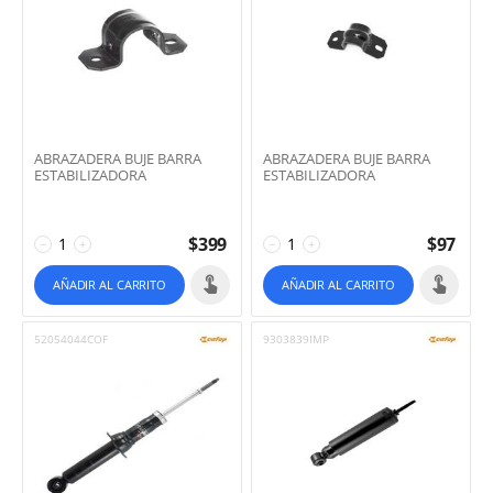
ABRAZADERA BUJE BARRA
ABRAZADERA BUJE BARRA
ESTABILIZADORA
ESTABILIZADORA
$
399
$
97
−
+
−
+
AÑADIR AL CARRITO
AÑADIR AL CARRITO
52054044COF
9303839IMP