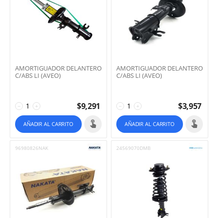
AMORTIGUADOR DELANTERO
AMORTIGUADOR DELANTERO
C/ABS LI (AVEO)
C/ABS LI (AVEO)
$
9,291
$
3,957
−
+
−
+
AÑADIR AL CARRITO
AÑADIR AL CARRITO
96980826NAK
24569070DMB