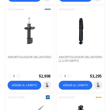
94757336NAK
93233459COF
AMORTIGUADOR DELANTERO
AMORTIGUADOR DELANTERO
(2.2 EFI/MPFI)
$
2,898
$
3,295
−
+
−
+
AÑADIR AL CARRITO
AÑADIR AL CARRITO
93260719GMC
93279205COF