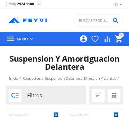
(+598)
2924 1100
($)
expand_more

0





MENÚ

Suspension Y Amortiguacion
Delantera
Inicio
/
Repuestos
/
Suspension Delantera, Direccion Y Llantas
/
Suspension Y Amortiguacion Delantera

Filtros


94733260GMC
96535093GMC