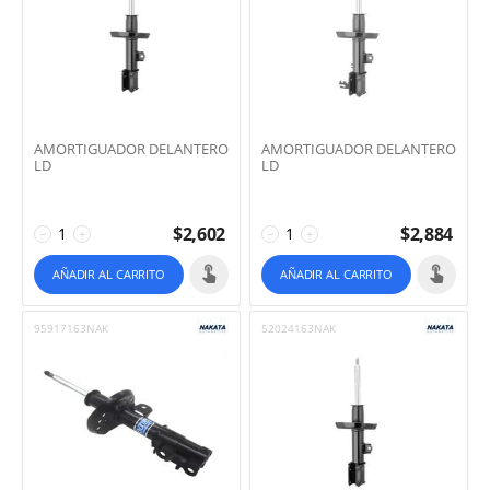
AMORTIGUADOR DELANTERO
AMORTIGUADOR DELANTERO
LD
LD
$
2,602
$
2,884
−
+
−
+
AÑADIR AL CARRITO
AÑADIR AL CARRITO
95917163NAK
52024163NAK