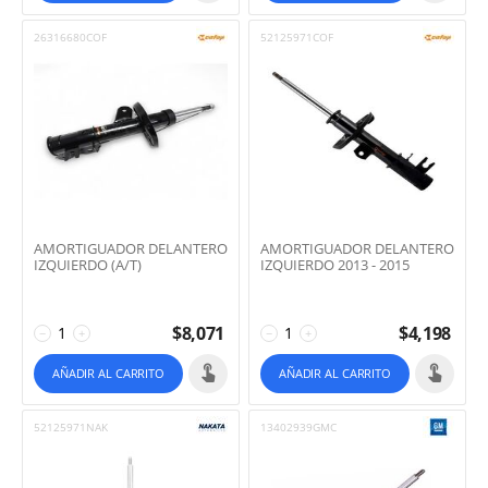
26316680COF
52125971COF
AMORTIGUADOR DELANTERO
AMORTIGUADOR DELANTERO
IZQUIERDO (A/T)
IZQUIERDO 2013 - 2015
$
8,071
$
4,198
−
+
−
+
AÑADIR AL CARRITO
AÑADIR AL CARRITO
52125971NAK
13402939GMC