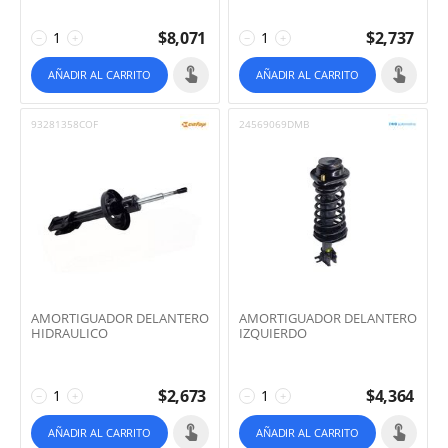
$
8,071
$
2,737
−
+
−
+
AÑADIR AL CARRITO
AÑADIR AL CARRITO
93281358COF
24569069DMB
AMORTIGUADOR DELANTERO
AMORTIGUADOR DELANTERO
HIDRAULICO
IZQUIERDO
$
2,673
$
4,364
−
+
−
+
AÑADIR AL CARRITO
AÑADIR AL CARRITO