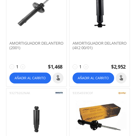
AMORTIGUADOR DELANTERO
AMORTIGUADOR DELANTERO
(2001)
(4X2 00/01)
$
1,468
$
2,952
−
+
−
+
AÑADIR AL CARRITO
AÑADIR AL CARRITO
93279202NAK
93354559COF