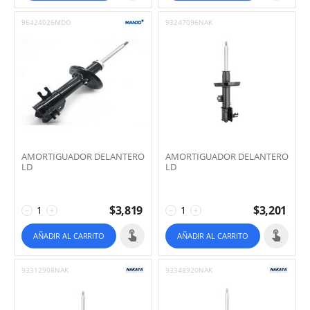
96424026MDO
93247096NAK
AMORTIGUADOR DELANTERO
AMORTIGUADOR DELANTERO
LD
LD
$
3,819
$
3,201
−
+
−
+
AÑADIR AL CARRITO
AÑADIR AL CARRITO
93312908NAK
93348920NAK