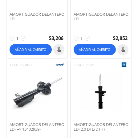
AMORTIGUADOR DELANTERO
AMORTIGUADOR DELANTERO
LD
LD
$
3,206
$
2,852
−
+
−
+
AÑADIR AL CARRITO
AÑADIR AL CARRITO
13331989MDO
93247108GMC
AMORTIGUADOR DELANTERO
AMORTIGUADOR DELANTERO
LD (--> 13402939)
LD (2.0 DTL/DTH)