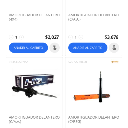
AMORTIGUADOR DELANTERO
AMORTIGUADOR DELANTERO
(4X4)
(C/A.A.)
$
2,027
$
3,676
−
+
−
+
AÑADIR AL CARRITO
AÑADIR AL CARRITO
93354559NAK
52272770COF
AMORTIGUADOR DELANTERO
AMORTIGUADOR DELANTERO
(C/A.A.)
(C/REG)