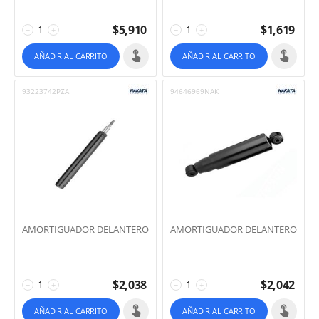
$
5,910
$
1,619
−
+
−
+
AÑADIR AL CARRITO
AÑADIR AL CARRITO
93223742PZA
94646969NAK
AMORTIGUADOR DELANTERO
AMORTIGUADOR DELANTERO
$
2,038
$
2,042
−
+
−
+
AÑADIR AL CARRITO
AÑADIR AL CARRITO