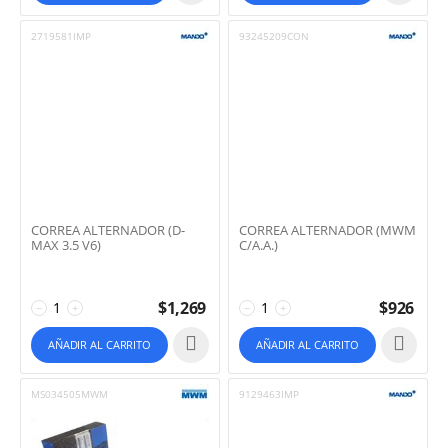
2719581IMP
93245209CON
CORREA ALTERNADOR (D-
CORREA ALTERNADOR (MWM
MAX 3.5 V6)
C/A.A.)
$
1,269
$
926
−
+
−
+
AÑADIR AL CARRITO
AÑADIR AL CARRITO
MS034505MWM
9129463IMP