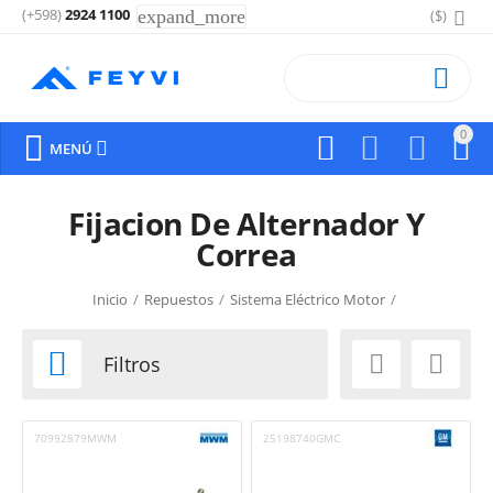
(+598)
2924 1100
expand_more
($)

0






MENÚ
Fijacion De Alternador Y
Correa
Inicio
/
Repuestos
/
Sistema Eléctrico Motor
/
Fijacion De Alternador Y Correa



Filtros
70992879MWM
25198740GMC