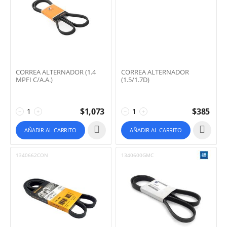
CORREA ALTERNADOR (1.4
CORREA ALTERNADOR
MPFI C/A.A.)
(1.5/1.7D)
$
1,073
$
385
−
+
−
+
AÑADIR AL CARRITO
AÑADIR AL CARRITO
1340662CON
1340600GMC