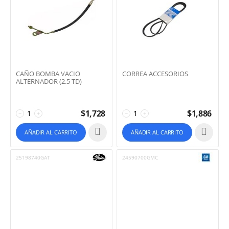
CAÑO BOMBA VACIO
CORREA ACCESORIOS
ALTERNADOR (2.5 TD)
$
1,728
$
1,886
−
+
−
+
AÑADIR AL CARRITO
AÑADIR AL CARRITO
25198740GAT
24590700GMC