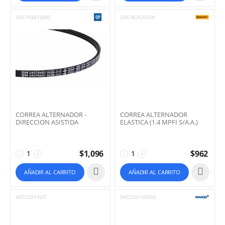
24579487GMC
24578262CON
CORREA ALTERNADOR -
CORREA ALTERNADOR
DIRECCION ASISTIDA
ELASTICA (1.4 MPFI S/A.A.)
$
1,096
$
962
−
+
−
+
AÑADIR AL CARRITO
AÑADIR AL CARRITO
94722019LIT
94722019MDO