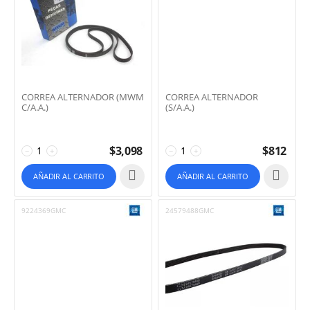
CORREA ALTERNADOR (MWM
CORREA ALTERNADOR
C/A.A.)
(S/A.A.)
$
3,098
$
812
−
+
−
+
AÑADIR AL CARRITO
AÑADIR AL CARRITO
9224369GMC
24579488GMC