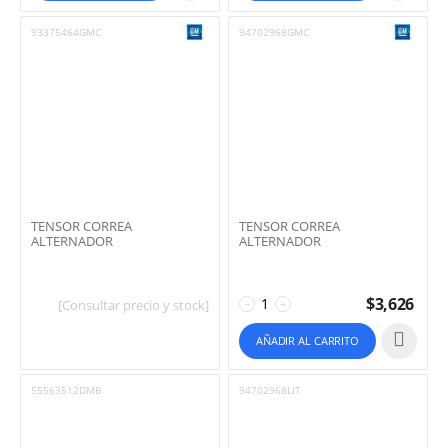
93375464GMC
94702968GMC
TENSOR CORREA
TENSOR CORREA
ALTERNADOR
ALTERNADOR
$
3,626
−
+
[Consultar precio y stock]
AÑADIR AL CARRITO
55563512DMB
94702968LIT