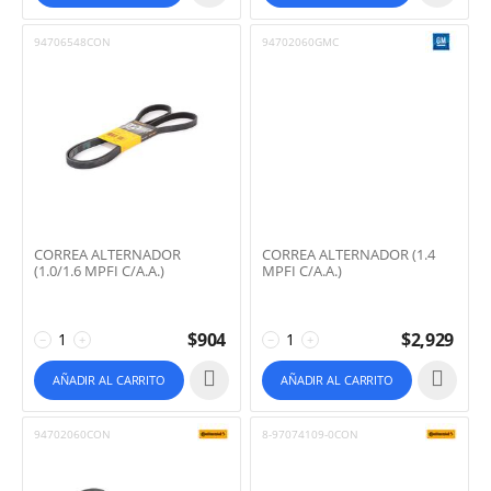
94706548CON
94702060GMC
CORREA ALTERNADOR
CORREA ALTERNADOR (1.4
(1.0/1.6 MPFI C/A.A.)
MPFI C/A.A.)
$
904
$
2,929
−
+
−
+
AÑADIR AL CARRITO
AÑADIR AL CARRITO
94702060CON
8-97074109-0CON