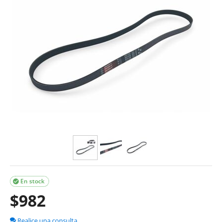
En stock

$
982
Realice una consulta