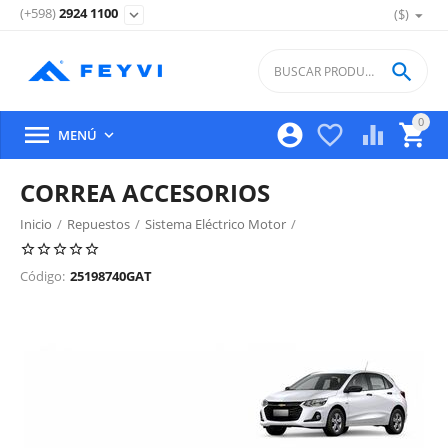
(+598)
2924 1100
($)
expand_more

0





MENÚ

CORREA ACCESORIOS
Inicio
/
Repuestos
/
Sistema Eléctrico Motor
/
Fijacion De Alternador Y Correa
/
Código:
25198740GAT