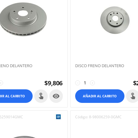
RENO DELANTERO
DISCO FRENO DELANTERO
$
9,806
$
+
−
+

IR AL CARRITO
AÑADIR AL CARRITO
6259014GMC
Código:
8-98006259-0GMC