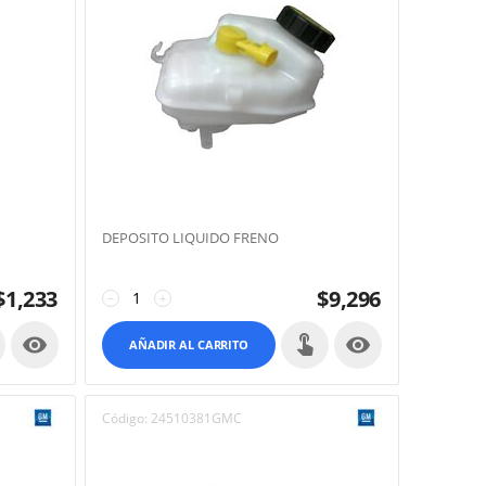
DEPOSITO LIQUIDO FRENO
$
1,233
$
9,296
−
+


AÑADIR AL CARRITO
Código:
24510381GMC