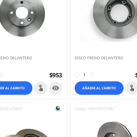
RENO DELANTERO
DISCO FRENO DELANTERO
$
953
+
−
+

IR AL CARRITO
AÑADIR AL CARRITO
3339127MDS
Código:
90497879TRW