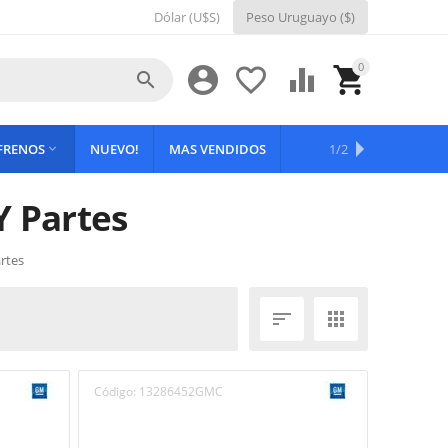
Dólar (U$S)
Peso Uruguayo ($)
0





 FRENOS
NUEVO!
MAS VENDIDOS
OFERTAS
1/2

Y Partes
artes


Código:
13286452GMC