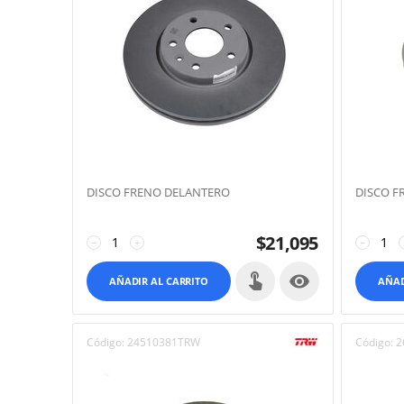
DISCO FRENO DELANTERO
DISCO F
$
21,095
−
+
−

AÑADIR AL CARRITO
AÑAD
Código:
24510381TRW
Código:
2