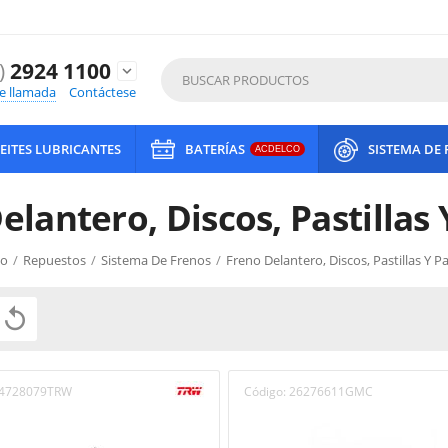
)
2924 1100
expand_more
de llamada
Contáctese
EITES LUBRICANTES
BATERÍAS
SISTEMA DE
ACDELCO
elantero, Discos, Pastillas 
io
/
Repuestos
/
Sistema De Frenos
/
Freno Delantero, Discos, Pastillas Y P

4728079TRW
Código:
26276611GMC