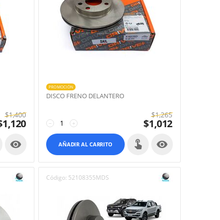
PROMOCIÓN
DISCO FRENO DELANTERO
$
1,400
$
1,265
$
1,120
$
1,012
−
+


AÑADIR AL CARRITO
Código:
52108355MDS