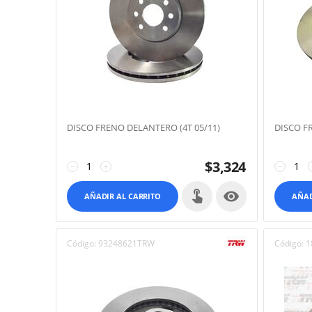
DISCO FRENO DELANTERO (4T 05/11)
DISCO F
$
3,324
−
+
−

AÑADIR AL CARRITO
AÑAD
Código:
93248621TRW
Código:
1