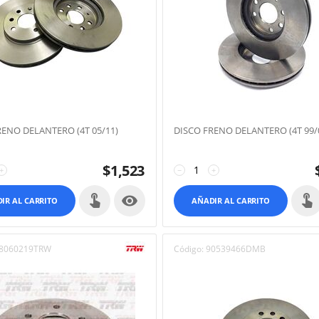
RENO DELANTERO (4T 05/11)
DISCO FRENO DELANTERO (4T 99/
$
1,523
+
−
+

IR AL CARRITO
AÑADIR AL CARRITO
8060219TRW
Código:
90539466DMB