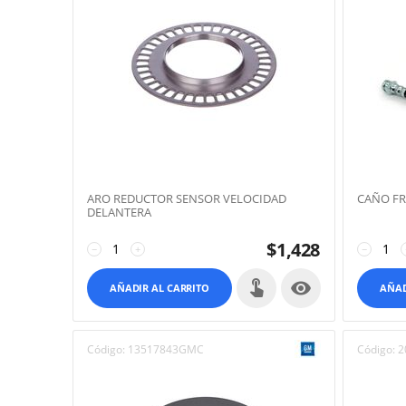
ARO REDUCTOR SENSOR VELOCIDAD
CAÑO FR
DELANTERA
$
1,428
−
+
−

AÑADIR AL CARRITO
AÑAD
Código:
13517843GMC
Código:
2