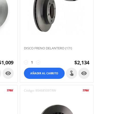
DISCO FRENO DELANTERO (17/)
$
1,009
$
2,134
−
+


AÑADIR AL CARRITO
Código:
90468509TRW