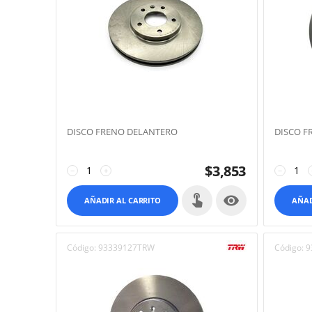
DISCO FRENO DELANTERO
DISCO F
$
3,853
−
+
−

AÑADIR AL CARRITO
AÑAD
Código:
93339127TRW
Código:
9