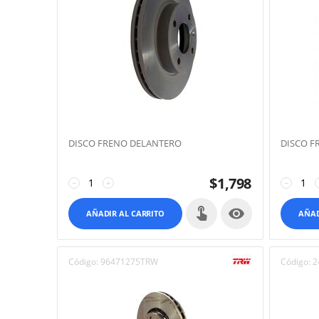
DISCO FRENO DELANTERO
DISCO F
$
1,798
−
+
−

AÑADIR AL CARRITO
AÑAD
Código:
96471275TRW
Código:
2