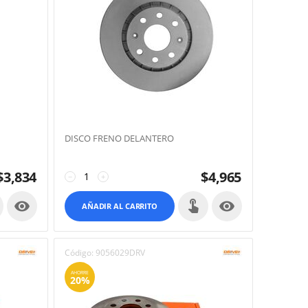
DISCO FRENO DELANTERO
$
3,834
$
4,965
−
+


AÑADIR AL CARRITO
Código:
9056029DRV
AHORRE
20%