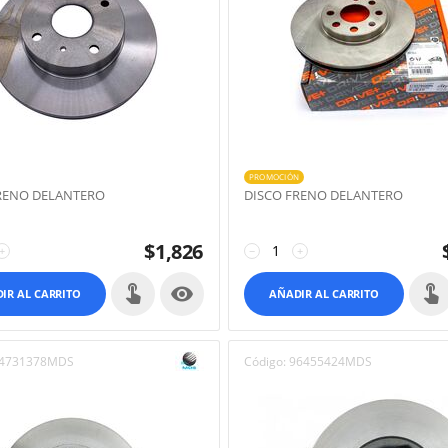
PROMOCIÓN
RENO DELANTERO
DISCO FRENO DELANTERO
$
1,826
+
−
+

IR AL CARRITO
AÑADIR AL CARRITO
4731378MDS
Código:
96455424MDS