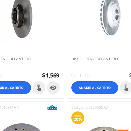
RENO DELANTERO
DISCO FRENO DELANTERO
$
1,569
+
−
+

IR AL CARRITO
AÑADIR AL CARRITO
4510381HIP
Código:
52032950DRV
AHORRE
20%