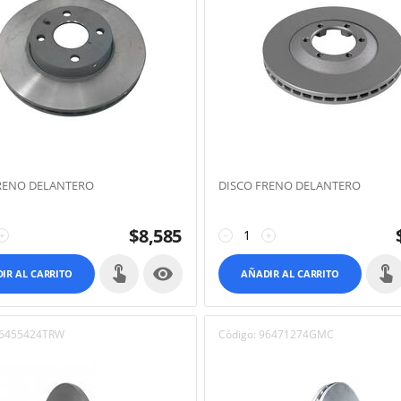
RENO DELANTERO
DISCO FRENO DELANTERO
$
8,585
+
−
+

IR AL CARRITO
AÑADIR AL CARRITO
6455424TRW
Código:
96471274GMC