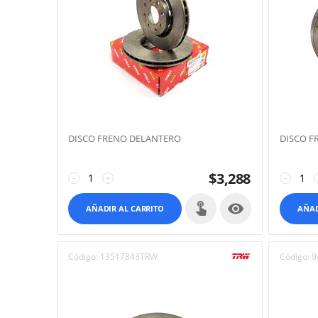
DISCO FRENO DELANTERO
DISCO F
$
3,288
−
+
−

AÑADIR AL CARRITO
AÑAD
Código:
13517843TRW
Código:
9