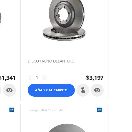
DISCO FRENO DELANTERO
$
1,341
$
3,197
−
+


AÑADIR AL CARRITO
Código:
96471275GMC