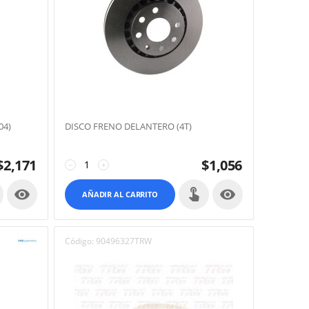
04)
DISCO FRENO DELANTERO (4T)
$
2,171
$
1,056
−
+


AÑADIR AL CARRITO
Código:
90496327TRW