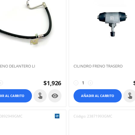
ENO DELANTERO LI
CILINDRO FRENO TRASERO
$
1,926
+
−
+

IR AL CARRITO
AÑADIR AL CARRITO
0892949GMC
Código:
23871993GMC