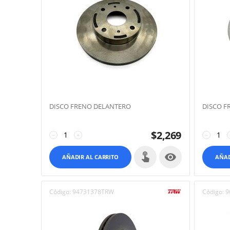
DISCO FRENO DELANTERO
DISCO F
$
2,269
−
+
−

AÑADIR AL CARRITO
AÑAD
Código:
94731378TRW
Código:
9