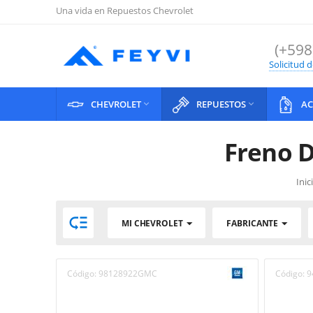
Una vida en Repuestos Chevrolet
(+598
Solicitud 
CHEVROLET
REPUESTOS
AC


Freno D
Inic

MI CHEVROLET
FABRICANTE
Código:
98128922GMC
Código:
9