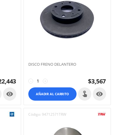
DISCO FRENO DELANTERO
22,443
$
3,567
−
+


AÑADIR AL CARRITO
Código:
94712571TRW