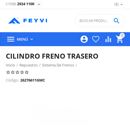
(+598)
2924 1100
($)
expand_more

0





MENÚ

CILINDRO FRENO TRASERO
Inicio
/
Repuestos
/
Sistema De Frenos
/
Freno Delantero, Discos, Pastillas Y Partes
/
Código:
26276611GMC