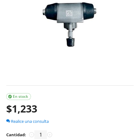
En stock

$
1,233
Realice una consulta
Cantidad:
−
+