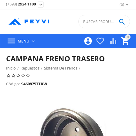
(+598)
2924 1100
($)
expand_more

0





MENÚ

CAMPANA FRENO TRASERO
Inicio
/
Repuestos
/
Sistema De Frenos
/
Freno Trasero, Discos, Campanas Y Partes
/
Código:
94608757TRW