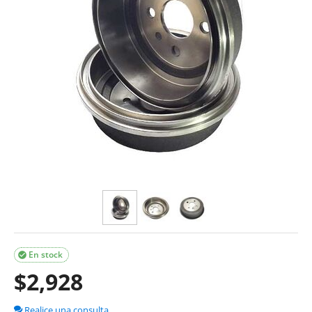
En stock

$
2,928
Realice una consulta