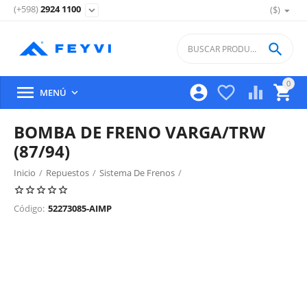
(+598)
2924 1100
($)
expand_more

0





MENÚ

BOMBA DE FRENO VARGA/TRW
(87/94)
Inicio
/
Repuestos
/
Sistema De Frenos
/
Pedal, Bomba Y Servo De Freno
/
Código:
52273085-AIMP