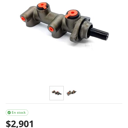
En stock

$
2,901