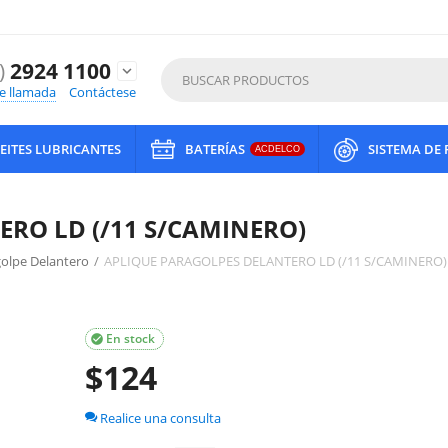
)
2924 1100
expand_more
de llamada
Contáctese
EITES LUBRICANTES
BATERÍAS
SISTEMA DE
ACDELCO
RO LD (/11 S/CAMINERO)
olpe Delantero
/
APLIQUE PARAGOLPES DELANTERO LD (/11 S/CAMINERO)
En stock

$
124
Realice una consulta