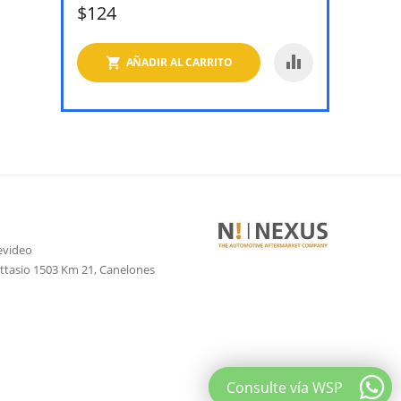
$
124
AÑADIR AL CARRITO
evideo
attasio 1503 Km 21, Canelones
Consulte vía WSP