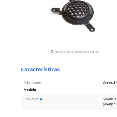

Navegue en la imagen para acercar
Características
Fabricante:
General 
Modelo
Chevrolet
:
SPARK 0.
SPARK 1.