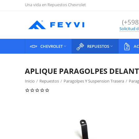
Una vida en Repuestos Chevrolet
(+598
Solicitud 
CHEVROLET
REPUESTOS
AC


APLIQUE PARAGOLPES DELANTE
Inicio
/
Repuestos
/
Paragolpes Y Suspension Trasera
/
Parag