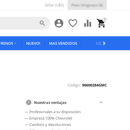
Dólar (U$S)
Peso Uruguayo ($)
0





 FRENOS
NUEVO!
MAS VENDIDOS
OFERTAS
1/2

Código:
96600284GMC
Nuestras ventajas
— Profesionales a su disposición
— Empresa 100% Chevrolet
— Cambios y devoluciones