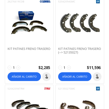
26276619COB
52042094GMC
KIT PATINES FRENO TRASERO
KIT PATINES FRENO TRASERO
(--> 52135027)
$
2,285
$
11,596
−
+
−
+
AÑADIR AL CARRITO
AÑADIR AL CARRITO
52042094TRW
52135027GMC