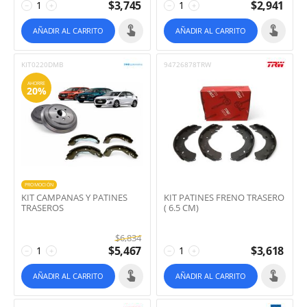
$
3,745
$
2,941
−
+
−
+
AÑADIR AL CARRITO
AÑADIR AL CARRITO
KIT0220DMB
94726878TRW
AHORRE
20%
PROMOCIÓN
KIT CAMPANAS Y PATINES
KIT PATINES FRENO TRASERO
TRASEROS
( 6.5 CM)
$
6,834
$
5,467
$
3,618
−
+
−
+
AÑADIR AL CARRITO
AÑADIR AL CARRITO