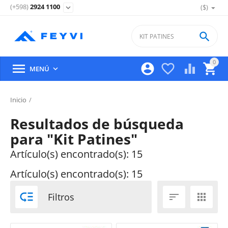
(+598)
2924 1100
($)
expand_more

0





MENÚ

Inicio
/
Resultados de búsqueda
para "Kit Patines"
Artículo(s) encontrado(s): 15
Artículo(s) encontrado(s): 15

Filtros

