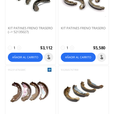
KIT PATINES FRENO TRASERO
KIT PATINES FRENO TRASERO
(--> 52135027)
$
3,112
$
5,580
−
+
−
+
AÑADIR AL CARRITO
AÑADIR AL CARRITO
95231476GMC
93284576TRW