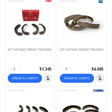
90542862TRW
26276619GMC
KIT PATINES FRENO TRASERO
KIT PATINES FRENO TRASERO
$
1,345
$
4,085
−
+
−
+
AÑADIR AL CARRITO
AÑADIR AL CARRITO
93233878TRW
52125703GMC