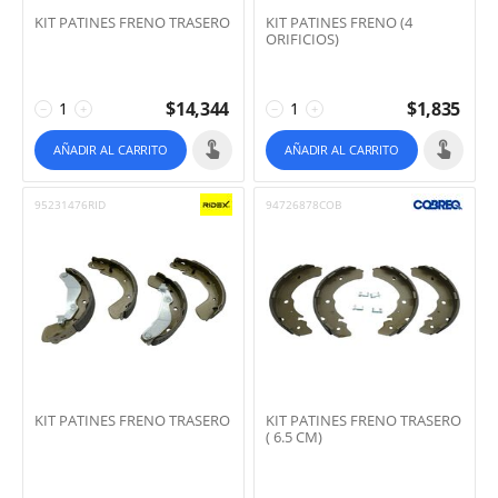
KIT PATINES FRENO TRASERO
KIT PATINES FRENO (4
ORIFICIOS)
$
14,344
$
1,835
−
+
−
+
AÑADIR AL CARRITO
AÑADIR AL CARRITO
95231476RID
94726878COB
KIT PATINES FRENO TRASERO
KIT PATINES FRENO TRASERO
( 6.5 CM)