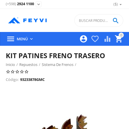
(+598)
2924 1100
($)
expand_more

0





MENÚ

KIT PATINES FRENO TRASERO
Inicio
/
Repuestos
/
Sistema De Frenos
/
Freno Trasero, Discos, Campanas Y Partes
/
Código:
93233878GMC