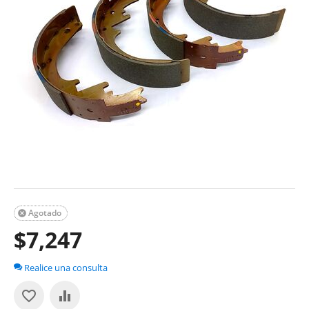
Agotado

$
7,247
Realice una consulta