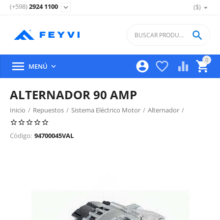
(+598)
2924 1100
($)
expand_more

0





MENÚ

ALTERNADOR 90 AMP
Inicio
/
Repuestos
/
Sistema Eléctrico Motor
/
Alternador
/
Código:
94700045VAL