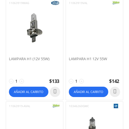
11063919MAG
11063919VAL
LAMPARA H1 (12V 55W)
LAMPARA H1 12V 55W
$
133
$
142
−
+
−
+
AÑADIR AL CARRITO
AÑADIR AL CARRITO
11063919-AVAL
10346260GMC