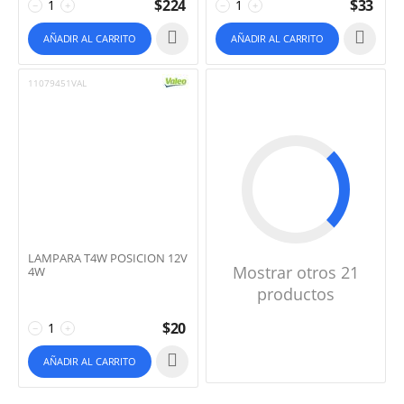
$
224
$
33
−
+
−
+
AÑADIR AL CARRITO
AÑADIR AL CARRITO
11079451VAL
LAMPARA T4W POSICION 12V
Mostrar otros 21
4W
productos
$
20
−
+
AÑADIR AL CARRITO