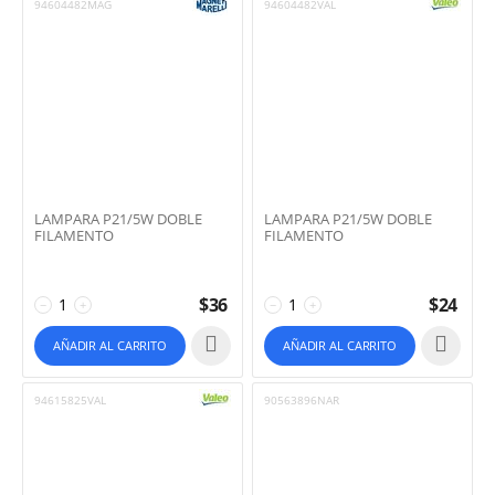
94604482MAG
94604482VAL
LAMPARA P21/5W DOBLE
LAMPARA P21/5W DOBLE
FILAMENTO
FILAMENTO
$
36
$
24
−
+
−
+
AÑADIR AL CARRITO
AÑADIR AL CARRITO
94615825VAL
90563896NAR