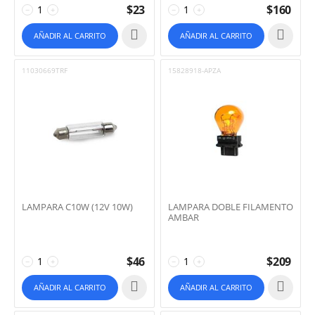
$
23
$
160
−
+
−
+
AÑADIR AL CARRITO
AÑADIR AL CARRITO
11030669TRF
15828918-APZA
LAMPARA C10W (12V 10W)
LAMPARA DOBLE FILAMENTO
AMBAR
$
46
$
209
−
+
−
+
AÑADIR AL CARRITO
AÑADIR AL CARRITO