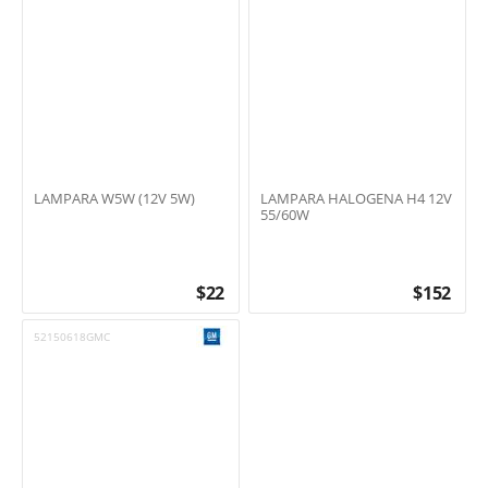
LAMPARA W5W (12V 5W)
LAMPARA HALOGENA H4 12V
55/60W
$
22
$
152
52150618GMC