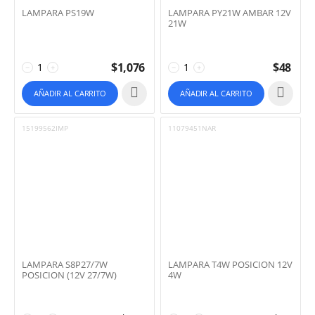
LAMPARA PS19W
LAMPARA PY21W AMBAR 12V
21W
$
1,076
$
48
−
+
−
+
AÑADIR AL CARRITO
AÑADIR AL CARRITO
15199562IMP
11079451NAR
LAMPARA S8P27/7W
LAMPARA T4W POSICION 12V
POSICION (12V 27/7W)
4W