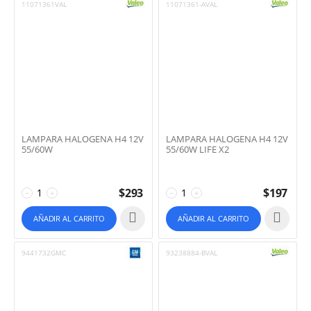
11071361VAL
11071361-AVAL
LAMPARA HALOGENA H4 12V
LAMPARA HALOGENA H4 12V
55/60W
55/60W LIFE X2
$
293
$
197
−
+
−
+
AÑADIR AL CARRITO
AÑADIR AL CARRITO
9441732GMC
93238884-BVAL