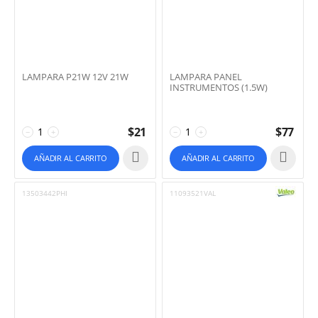
LAMPARA P21W 12V 21W
LAMPARA PANEL
INSTRUMENTOS (1.5W)
$
21
$
77
−
+
−
+
AÑADIR AL CARRITO
AÑADIR AL CARRITO
13503442PHI
11093521VAL