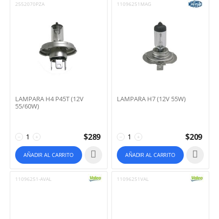
2552070PZA
11096251MAG
LAMPARA H4 P45T (12V
LAMPARA H7 (12V 55W)
55/60W)
$
289
$
209
−
+
−
+
AÑADIR AL CARRITO
AÑADIR AL CARRITO
11096251-AVAL
11096251VAL