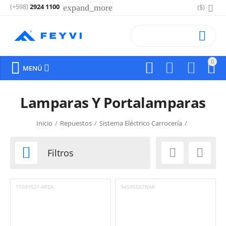
(+598)
2924 1100
expand_more
($)

0






MENÚ
Lamparas Y Portalamparas
Inicio
/
Repuestos
/
Sistema Eléctrico Carrocería
/
Lamparas Y Portalamparas



Filtros
11093521-APZA
94535557NAR