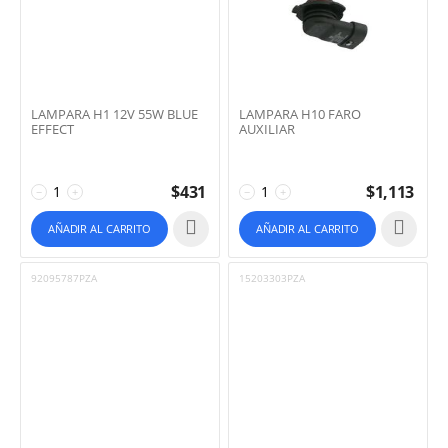
LAMPARA H1 12V 55W BLUE
LAMPARA H10 FARO
EFFECT
AUXILIAR
$
431
$
1,113
−
+
−
+
AÑADIR AL CARRITO
AÑADIR AL CARRITO
92095787PZA
15203303PZA