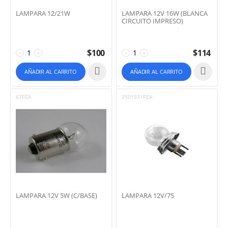
LAMPARA 12/21W
LAMPARA 12V 16W (BLANCA
CIRCUITO IMPRESO)
$
100
$
114
−
+
−
+
AÑADIR AL CARRITO
AÑADIR AL CARRITO
67PZA
2501931PZA
LAMPARA 12V 5W (C/BASE)
LAMPARA 12V/75