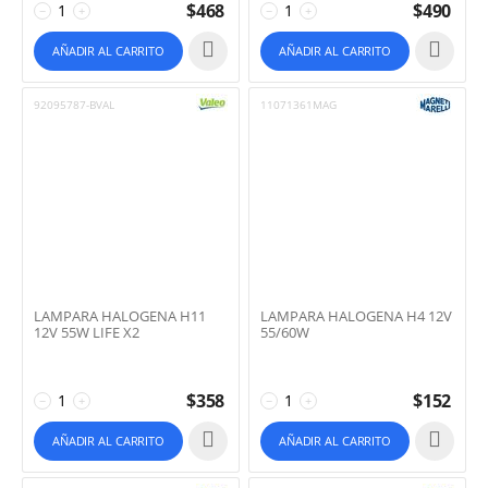
$
468
$
490
−
+
−
+
AÑADIR AL CARRITO
AÑADIR AL CARRITO
92095787-BVAL
11071361MAG
LAMPARA HALOGENA H11
LAMPARA HALOGENA H4 12V
12V 55W LIFE X2
55/60W
$
358
$
152
−
+
−
+
AÑADIR AL CARRITO
AÑADIR AL CARRITO