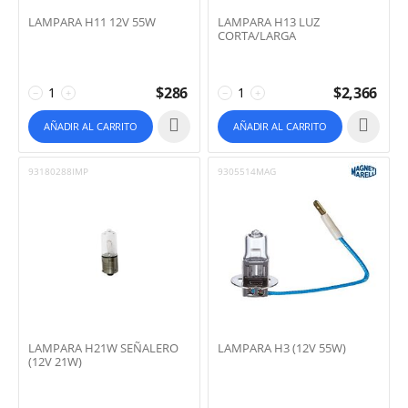
LAMPARA H11 12V 55W
LAMPARA H13 LUZ
CORTA/LARGA
$
286
$
2,366
−
+
−
+
AÑADIR AL CARRITO
AÑADIR AL CARRITO
93180288IMP
9305514MAG
LAMPARA H21W SEÑALERO
LAMPARA H3 (12V 55W)
(12V 21W)