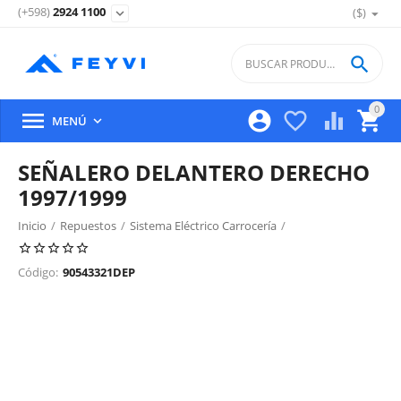
(+598)
2924 1100
($)
expand_more

0





MENÚ

SEÑALERO DELANTERO DERECHO
1997/1999
Inicio
/
Repuestos
/
Sistema Eléctrico Carrocería
/
Iluminacion Exterior Delantera
/
Código:
90543321DEP