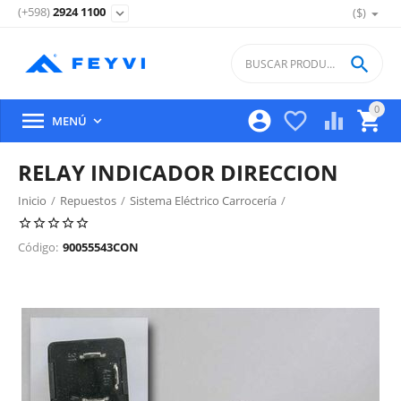
(+598)
2924 1100
($)
expand_more

0





MENÚ

RELAY INDICADOR DIRECCION
Inicio
/
Repuestos
/
Sistema Eléctrico Carrocería
/
Caja De Reles Y Fusibles
/
Código:
90055543CON