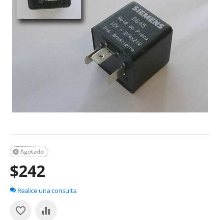
Agotado

$
242
Realice una consulta